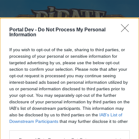
Portal Dev -
Do Not Process My Personal
Information
If you wish to opt-out of the sale, sharing to third parties, or
processing of your personal or sensitive information for
targeted advertising by us, please use the below opt-out
Startseite
Kalender
Foren
section to confirm your selection. Please note that after your
opt-out request is processed you may continue seeing
Letzte Beiträge
interest-based ads based on personal information utilized by
us or personal information disclosed to third parties prior to
Foren
...
Verbrauchsgegenstände Austauschen
your opt-out. You may separately opt-out of the further
disclosure of your personal information by third parties on the
Ergebnis der Umfrage: Was haltet ihr
IAB’s list of downstream participants. This information may
davon, wenn man die Verbesserungs-
also be disclosed by us to third parties on the
IAB’s List of
Downstream Participants
that may further disclose it to other
Gegenstände auf dem Schiff
third parties.
austauschen könnte?