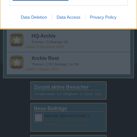
21 Februar 2026
Data Deletion
Data Access
Privacy Policy
Archiv
HQ-Archiv
Themen:
20
Beiträge:
86
5 Dezember 2018
Archiv Rest
Themen:
2.301
Beiträge:
14.796
7 August 2019
Zurzeit aktive Besucher
Gerade online: 127 (Mitglieder: 0, Gäste: 121)
Neue Beiträge
Spielt das Spiel noch jemand ?
Zuletzt: AZZURO,
21 Juli 2026
Spielediskussion & Feedback