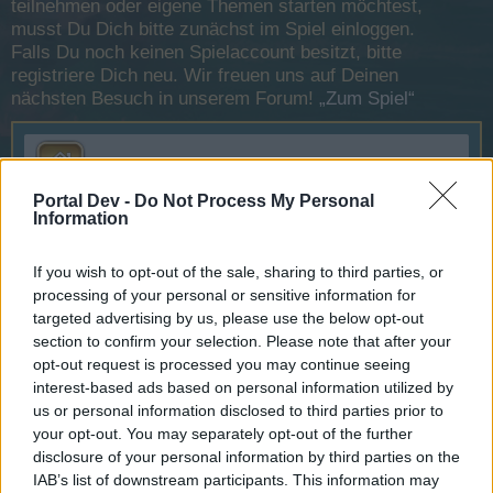
teilnehmen oder eigene Themen starten möchtest,
musst Du Dich bitte zunächst im Spiel einloggen.
Falls Du noch keinen Spielaccount besitzt, bitte
registriere Dich neu. Wir freuen uns auf Deinen
nächsten Besuch in unserem Forum!
„Zum Spiel“
Zentrale
Portal Dev -
Do Not Process My Personal
Information
Offizielle Ankündigungen
Themen:
877
Beiträge:
1.010
10 März 2026
If you wish to opt-out of the sale, sharing to third parties, or
processing of your personal or sensitive information for
targeted advertising by us, please use the below opt-out
Hilfe
section to confirm your selection. Please note that after your
opt-out request is processed you may continue seeing
FAQs
interest-based ads based on personal information utilized by
Themen:
105
Beiträge:
131
us or personal information disclosed to third parties prior to
9 März 2026
your opt-out. You may separately opt-out of the further
disclosure of your personal information by third parties on the
Fragen und Fehlermeldungen
IAB’s list of downstream participants. This information may
Themen:
77
Beiträge:
392