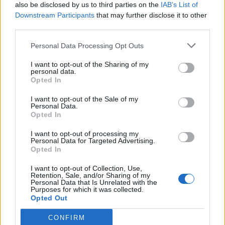
also be disclosed by us to third parties on the
IAB’s List of
6 Juni 2026
Downstream Participants
that may further disclose it to other
third parties.
Benutzer & Spiel
Personal Data Processing Opt Outs
Spielediskussion & Feedback
I want to opt-out of the Sharing of my
personal data.
Themen:
185
Beiträge:
4.529
Opted In
21 Juli 2026
Gilden & Arena Team Suche
I want to opt-out of the Sale of my
Personal Data.
Themen:
59
Beiträge:
256
Opted In
18 Januar 2026
I want to opt-out of processing my
Update- und Ideensammlung
Personal Data for Targeted Advertising.
Themen:
493
Beiträge:
4.320
Opted In
18 Juni 2026
I want to opt-out of Collection, Use,
Wer ist wer
Retention, Sale, and/or Sharing of my
Personal Data that Is Unrelated with the
Themen:
17
Beiträge:
74
Purposes for which it was collected.
31 Mai 2020
Opted Out
Benutzerecke
CONFIRM
Themen:
157
Beiträge:
7.114