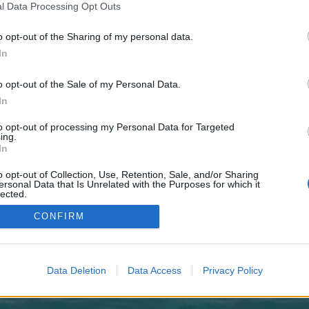
registriere Dich neu. Wir freuen uns auf Deinen nächsten B
l Data Processing Opt Outs
o opt-out of the Sharing of my personal data.
newall-Jackson
ʍƦ.αησηум
-Krake03-
-Goldfinger-
乂¤Cobra¤乂
〤ηi†яop
In
ock
C.Blaubaer
relmmak
*[G-B]Geronimo1909*
☠ƊΞSTЯOYΞR☠
[Diabolo
Towerboy
helmi1739
cooluka
☜♥☞MƛƠƦƖ☜♥☞
ROTER-DRACHE
V!ruS7
rmedGynPlasen
Mjölnir
[GTX]Dr-Med-Rasen
Dark~~Aura-[-X-]
Alex_The_Kil
o opt-out of the Sale of my Personal Data.
HIP
TIBIA
Puma34j
[~Nico~]
Mercator56
[BNB]Südwind
Deathmaster111
In
PΞЯŁБФФТ
attack_you
♦Triumph♦Fighter♦
pernkopf
bahner2000
King_co
Mercator59
reddragon677
Das-Beste
Bohrwurm01
heinz1970
Gorgonzola
ndeln
WHITEFIRE~JR
Larikin
~Apollo~
borhwurm02
MΛJOЄ
††Menodor
to opt-out of processing my Personal Data for Targeted
mel99955
king1996
GAB-Untergang
nooophunter
*Red*
*Paul*
wienerschi
ing.
In
o opt-out of Collection, Use, Retention, Sale, and/or Sharing
ersonal Data that Is Unrelated with the Purposes for which it
back
Schlachtfeld-Woche März
lected.
Out
CONFIRM
enForo™
©2010-2015 XenForo Ltd.
XenForo
Add-ons by Brivium
™ © 2012-2026 Brivium LL
Data Deletion
Data Access
Privacy Policy