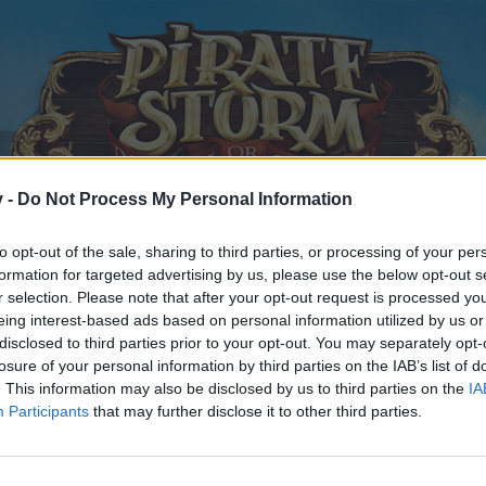
v -
Do Not Process My Personal Information
to opt-out of the sale, sharing to third parties, or processing of your per
formation for targeted advertising by us, please use the below opt-out s
r selection. Please note that after your opt-out request is processed y
eing interest-based ads based on personal information utilized by us or
back
Schlachtfeld-Woche März
disclosed to third parties prior to your opt-out. You may separately opt-
achtfeld soll im März stattfinden
losure of your personal information by third parties on the IAB’s list of
. This information may also be disclosed by us to third parties on the
IA
Participants
that may further disclose it to other third parties.
 teilnehmen oder eigene Themen starten möchtest, musst Du