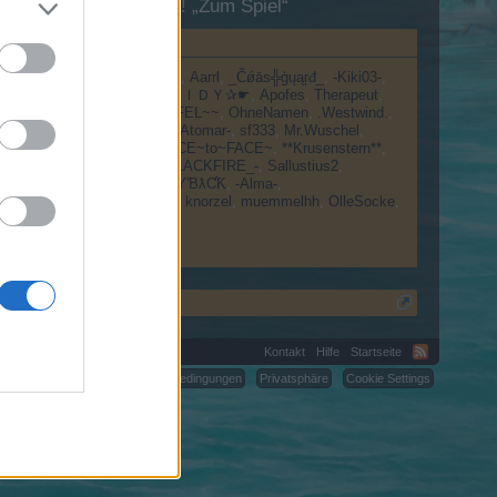
esuch in unserem Forum!
„Zum Spiel“
εη†a〤
☜☆☞Carnage☜☆☞
Aarrl
_Čǿāѕ╬ģųąŗđ_
-Kiki03-
s]
☚✰ＢＵＴＣＨ♦ＣＡＳＳＩＤＹ✰☛
Apofes
Therapeut
9
Rüeblitorte
~ZORN-TEUFEL~~
OhneNamen
.Westwind.
ler
4Erwin4
Red_Devil66
-Atomar-
sf333
Mr.Wuschel
112timay
Frohesfest
~FACE~to~FACE~
**Krusenstern**
oool
~$OMBÖRNER~
-_BLACKFIRE_-
Sallustius2
HansDampf
~KILLER~1
ƦƳƁƛƇƘ
-Alma-
os†††
Seepferd
~Trusted~
knorzel
muemmelhh
OlleSocke
nken
_Gamer4ever_
Kontakt
Hilfe
Startseite
C.
Nutzungsbedingungen
Privatsphäre
Cookie Settings