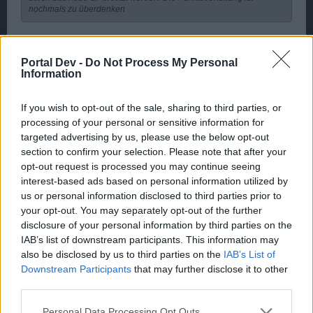
nochmals zu überdenken
So wie es jetzt ist passt es aber fürs Sommerevent ^^ 7
Schlachtfelder 7 Wochentage
Portal Dev -
Do Not Process My Personal
Information
29 Februar 2016
If you wish to opt-out of the sale, sharing to third parties, or
12fly81
processing of your personal or sensitive information for
User
targeted advertising by us, please use the below opt-out
section to confirm your selection. Please note that after your
opt-out request is processed you may continue seeing
Zitat von ƦƳƁƛƇƘ:
↑
interest-based ads based on personal information utilized by
So wie es jetzt ist passt es aber fürs Sommerevent ^^ 7
us or personal information disclosed to third parties prior to
Schlachtfelder 7 Wochentage
your opt-out. You may separately opt-out of the further
disclosure of your personal information by third parties on the
geht's noch?
IAB’s list of downstream participants. This information may
also be disclosed by us to third parties on the
IAB’s List of
bei 6 oder 8 verschiedenen Schlachtfeldern rotieren die
Downstream Participants
that may further disclose it to other
Tage an denen die jeweiligen Schlachtfelder stattfinden.
third parties.
Wenn jemand zum Beispiel Freitags nur ganz wenig
zocken kann und da ist aber dauerhaft Kaperfahrt und
Personal Data Processing Opt Outs
derjenige würde gerne auf das Abzeichen spielen, dann hat