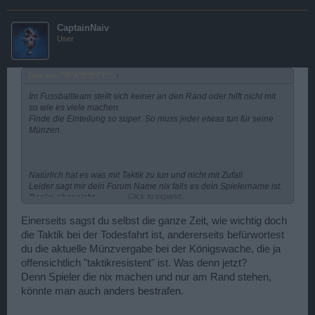
CaptainNaiv
User
Zitat von **R*A*B*B*I*T**:
↑
Im Fussballteam stellt sich keiner an den Rand oder hilft nicht mit
so wie es viele machen.
Finde die Einteilung so super. So muss jeder etwas tun für seine
Münzen.
Natürlich hat es was mit Taktik zu tun und nicht mit Zufall.
Leider sagt mir dein Forum Name nix falls es dein Spielername ist.
Click to expand...
Denke eher nicht.
Zufall gewinnt bei der Todesfahrt sicher nicht.
Eher Spieler die sich geschickt anstellen
Einerseits sagst du selbst die ganze Zeit, wie wichtig doch
die Taktik bei der Todesfahrt ist, andererseits befürwortest
du die aktuelle Münzvergabe bei der Königswache, die ja
offensichtlich "taktikresistent" ist. Was denn jetzt?
Denn Spieler die nix machen und nur am Rand stehen,
könnte man auch anders bestrafen.