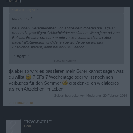
Zitat von 12fly81:
↑
geht's noch?
bei 6 oder 8 verschiedenen Schlachtfeldern rotieren die Tage an
denen die jeweiligen Schlachtfelder stattfinden. Wenn jemand zum
Beispiel Freitags nur ganz wenig zocken kann und da ist aber
dauerhaft Kaperfahrt und derjenige würde gerne auf das
Abzeichen spielen, dann hat der 0% Chance.
***EDIT***
Click to expand...
Lieber mal nachdenken bevor man so einen Müll schreibt @
ƦƳƁƛƇƘ!
tja aber so wird es passieren mein Guter kannst sagen was
du willst
7 SFs 7 Wochentage oder willst noch nen
mfg 12fly81/Chris
verbugtes für den Sommer
gibt denke ich wichtigeres
als nen Abzeichen im Leben
Zuletzt bearbeitet von Moderator:
29 Februar 2016
29 Februar 2016
**R*A*B*B*I*T**
User