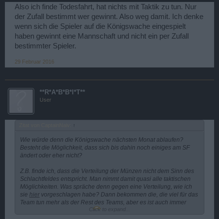
Also ich finde Todesfahrt, hat nichts mit Taktik zu tun. Nur
der Zufall bestimmt wer gewinnt. Also weg damit. Ich denke
wenn sich die Spieler auf die Königswache eingespielt
haben gewinnt eine Mannschaft und nicht ein per Zufall
bestimmter Spieler.
29 Februar 2016
**R*A*B*B*I*T**
User
Zitat von CaptainNaiv:
↑
Wie würde denn die Königswache nächsten Monat ablaufen?
Besteht die Möglichkeit, dass sich bis dahin noch einiges am SF
ändert oder eher nicht?
Z.B. finde ich, dass die Verteilung der Münzen nicht dem Sinn des
Schlachtfeldes entspricht. Man nimmt damit quasi alle taktischen
Möglichkeiten. Was spräche denn gegen eine Verteilung, wie ich
sie
hier
vorgeschlagen habe? Dann bekommen die, die viel für das
Team tun mehr als der Rest des Teams, aber es ist auch immer
Click to expand...
besser auf Sieg zu spielen