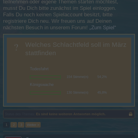
teilnehmen oder eigene Themen starten möchtest,
musst Du Dich bitte zunächst im Spiel einloggen.
Falls Du noch keinen Spielaccount besitzt, bitte
registriere Dich neu. Wir freuen uns auf Deinen
nächsten Besuch in unserem Forum!
„Zum Spiel“
?
Welches Schlachtfeld soll im März
stattfinden
Diese Umfrage wurde geschlossen: 4 März 2016
Todesfahrt
154 Stimme(n)
54,2%
Königswache
130 Stimme(n)
45,8%
Status des Themas:
Es sind keine weiteren Antworten möglich.
1
2
3
Weiter >