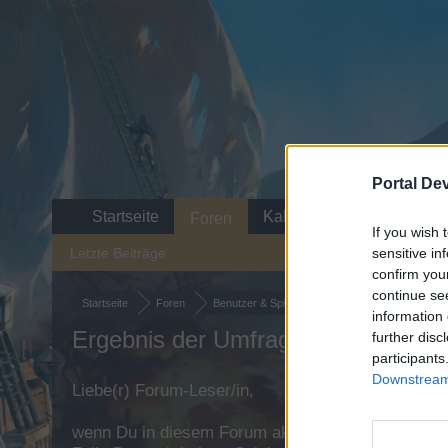
Portal De
Startseite
Kalender
Foren
If you wish 
Letzte Beiträge
sensitive in
confirm you
continue se
Startseite
Foren
Benutzer & Spiel
Update- und Ideensamml
information 
Ergebnis der Umfrage: Serverzus
further disc
participants
Downstream 
Liebe(r) Forum-Leser/in,
wenn Du in diesem Forum aktiv an den Gesprächen