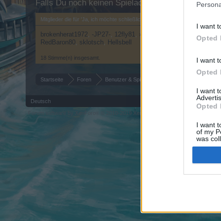
Falls Du noch keinen Spielaccount besitzt, bitte 
Persona
Mitglieder die für 'Ja, ich möchte schließlich wieder ordentlich schiessen!' 
I want t
brokenherat1972
-JP27-
12fly81
»ΛϾΞ†ÐłΞ†ŦΞUΞЯŦΛUSТ«
Opted 
RedBaron80
sklotsch
Hellsbell
18 Stimme(n) insgesamt.
I want t
Opted 
Startseite
Foren
Benutzer & Spiel
Update- und Ideensamml
I want 
Advertis
Deutsch
Opted 
Forum software by XenForo
© 2010-2019 XenForo Ltd.
Forum software by X
®
I want t
of my P
was col
Opted 