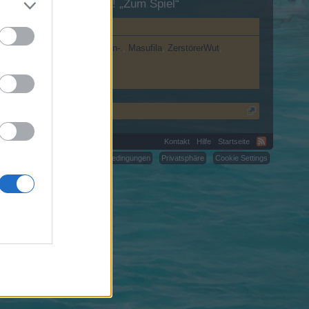
esuch in unserem Forum!
„Zum Spiel“
2209
XxChris199xX
.-Gorgon-.
Masufila
ZerstörerWut
Kontakt
Hilfe
Startseite
C.
Nutzungsbedingungen
Privatsphäre
Cookie Settings