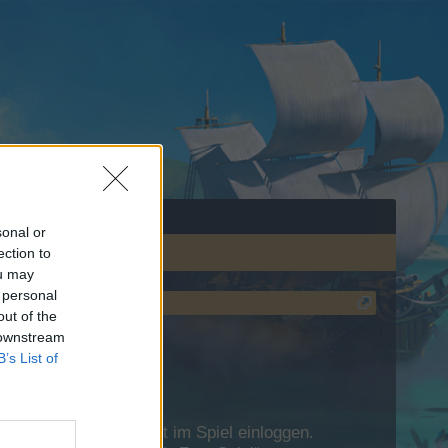
sonal or
ection to
ou may
 personal
out of the
 downstream
B’s List of
 Dich bitte zunächst im Spiel einloggen.