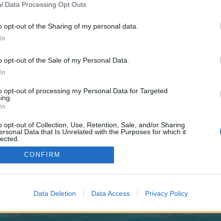
registriere Dich neu. Wir freuen uns auf Deinen nächsten B
l Data Processing Opt Outs
gestimmt haben
o opt-out of the Sharing of my personal data.
V!ruS79
Mara_Bou
sf333
-hippocampus-
23leon1
BugattiVeyron16.4
Nio
In
o opt-out of the Sale of my Personal Data.
In
ung
Vorschlag
Inaktivität
to opt-out of processing my Personal Data for Targeted
ing.
In
enForo™
©2010-2015 XenForo Ltd.
XenForo
Add-ons by Brivium
™ © 2012-2026 Brivium LL
o opt-out of Collection, Use, Retention, Sale, and/or Sharing
ersonal Data that Is Unrelated with the Purposes for which it
lected.
Out
CONFIRM
Data Deletion
Data Access
Privacy Policy