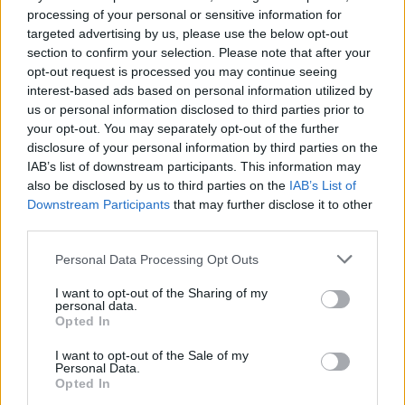
wenn Du in diesem Forum aktiv an den Gesprächen
processing of your personal or sensitive information for
teilnehmen oder eigene Themen starten möchtest,
targeted advertising by us, please use the below opt-out
musst Du Dich bitte zunächst im Spiel einloggen.
section to confirm your selection. Please note that after your
Falls Du noch keinen Spielaccount besitzt, bitte
opt-out request is processed you may continue seeing
registriere Dich neu. Wir freuen uns auf Deinen
interest-based ads based on personal information utilized by
nächsten Besuch in unserem Forum!
„Zum Spiel“
us or personal information disclosed to third parties prior to
your opt-out. You may separately opt-out of the further
disclosure of your personal information by third parties on the
=ρєαяℓу=
IAB’s list of downstream participants. This information may
User
also be disclosed by us to third parties on the
IAB’s List of
Downstream Participants
that may further disclose it to other
@IceQ1
@~Viper~1
@-Fear-1
@
Eyla
ovia
@Pin-Lui
third parties.
@~Apollo~1
@
Personal Data Processing Opt Outs
Hallo,
I want to opt-out of the Sharing of my
personal data.
ich bin seit 2012 Spieler und verfolge euren Weg schon seit
Opted In
vielen Jahren – sowohl im Forum als auch im Spiel.
I want to opt-out of the Sale of my
ich würde gerne eine ehrliche Auskunft zum PvP-System
Personal Data.
erhalten. Ist eine dritte PvP-Saison geplant, oder besteht die
Opted In
Möglichkeit, dass das PvP-System aus dem Jahr 2013