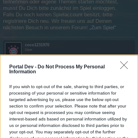
teilnehmen oder eigene Themen starten möchtest,
musst Du Dich bitte zunächst im Spiel einloggen.
Falls Du noch keinen Spielaccount besitzt, bitte
registriere Dich neu. Wir freuen uns auf Deinen
nächsten Besuch in unserem Forum!
„Zum Spiel“
coco1231970
User
Die Gilde ZSS sucht noch ein paar treue Piraten . Wir sind
Portal Dev -
Do Not Process My Personal
Information
Level 6 fast 7 . Aufnahme ab Level 15 . Unser Motto
Zusammen stark !
If you wish to opt-out of the sale, sharing to third parties, or
19 Juli 2015
processing of your personal or sensitive information for
targeted advertising by us, please use the below opt-out
section to confirm your selection. Please note that after your
Holznase
User
opt-out request is processed you may continue seeing
interest-based ads based on personal information utilized by
us or personal information disclosed to third parties prior to
Warum Spielerlevel 15. Reicht euch kein 10 er
your opt-out. You may separately opt-out of the further
19 Juli 2015