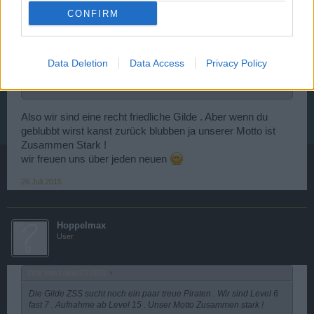
User
CONFIRM
Zitat von AlteLiebe:
↑
Data Deletion
Data Access
Privacy Policy
wir sind zu zweit Lv. 25 bzw. 21 und haben zur Zeit eine eigene
Gilde lv 7 und würden erst mal etwas mehr von euch wissen bevor
wir zu euch kommen würden
Also wir sind eine recht friedliche Gilde . Aber wenn du
geblubbt wirst kanst zurück blubben ja unserer Motto ist
Zusammen Stark !
wir freuen uns über jeden neuen
26 Juli 2015
Hoppelmax
User
Zitat von coco1231970:
↑
Die Gilde ZSS sucht noch ein paar treue Piraten . Wir sind Level 6
fast 7 . Aufnahme ab Level 15 . Unser Motto Zusammen stark !