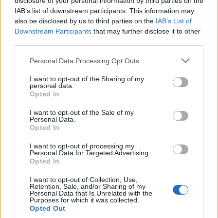
disclosure of your personal information by third parties on the
IAB’s list of downstream participants. This information may
also be disclosed by us to third parties on the
IAB’s List of
coco1231970
Downstream Participants
that may further disclose it to other
User
third parties.
Personal Data Processing Opt Outs
wir nehmen auch 10er aber dann müssen die mindestens
Kriegsbrigantine haben
I want to opt-out of the Sharing of my
personal data.
20 Juli 2015
Opted In
I want to opt-out of the Sale of my
AlteLiebe
Personal Data.
User
Opted In
I want to opt-out of processing my
wir sind zu zweit Lv. 25 bzw. 21 und haben zur Zeit eine
Personal Data for Targeted Advertising.
eigene Gilde lv 7 und würden erst mal etwas mehr von
Opted In
euch wissen bevor wir zu euch kommen würden
I want to opt-out of Collection, Use,
25 Juli 2015
Retention, Sale, and/or Sharing of my
Personal Data that Is Unrelated with the
Purposes for which it was collected.
Opted Out
coco1231970