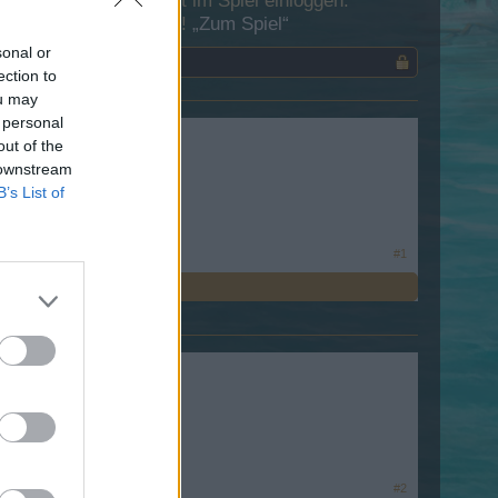
 Dich bitte zunächst im Spiel einloggen.
esuch in unserem Forum!
„Zum Spiel“
sonal or
ection to
ou may
 personal
out of the
 downstream
B’s List of
#1
#2