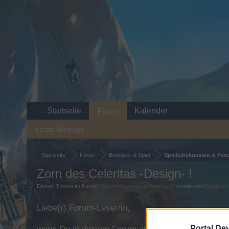
Startseite
Kalender
Foren
Letzte Beiträge
Startseite
Foren
Benutzer & Spiel
Spielediskussion & Fee
Zorn des Celeritas -Design- !
Dieses Thema im Forum '
Spielediskussion & Feedback
' wurde von
Freelanc
Liebe(r) Forum-Leser/in,
Portal De