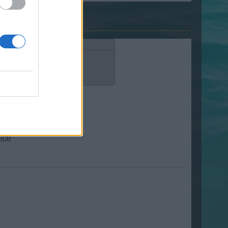
eben kannst.
6808