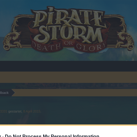
dback
e3331
gestartet,
8 April 2015
.
v -
Do Not Process My Personal Information