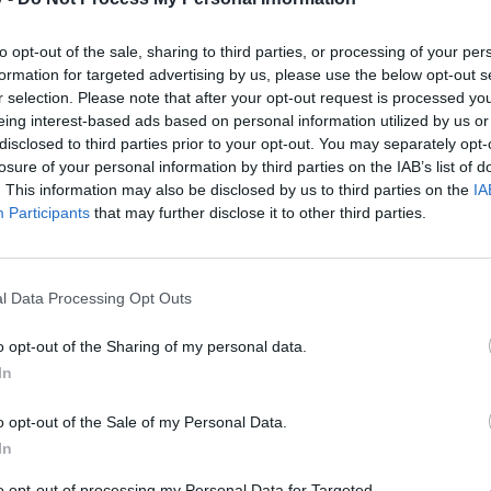
 teilnehmen oder eigene Themen starten möchtest, musst Du
registriere Dich neu. Wir freuen uns auf Deinen nächsten B
to opt-out of the sale, sharing to third parties, or processing of your per
formation for targeted advertising by us, please use the below opt-out s
r selection. Please note that after your opt-out request is processed y
eing interest-based ads based on personal information utilized by us or
 ein schreckliches Design hat!
disclosed to third parties prior to your opt-out. You may separately opt-
ehr einfallen lasen ,so wie bei den anderen Schiffen auch?!
losure of your personal information by third parties on the IAB’s list of
inung nach nicht aus wie ein Schiff !
. This information may also be disclosed by us to third parties on the
IA
Participants
that may further disclose it to other third parties.
l Data Processing Opt Outs
o opt-out of the Sharing of my personal data.
In
o opt-out of the Sale of my Personal Data.
In
to opt-out of processing my Personal Data for Targeted