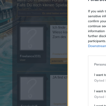
wenn Du in diesem Forum aktiv an den Gesprächen
Falls Du noch keinen Spielaccount besitzt, bitte 
If you wish 
Status des Themas:
Es sind keine weiteren Antworten möglich.
sensitive in
confirm you
continue se
Ich finde ,dass Zorn des Celeritas
information 
Wieso konnte Bigpoint sich nicht m
further disc
Zorn des Celeritas sieht meiner Me
participants
Downstream 
Freelance3331
,
8 April 2015
Freelance3331
User
jedermich
gefällt dies.
Persona
I want t
JA find ich auch .
Opted 
I want t
Opted 
-Segelschiff-
,
8 April 2015
I want 