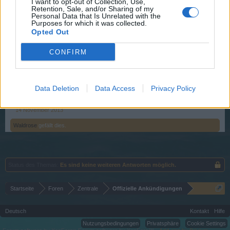
schenken:
I want to opt-out of Collection, Use,
Retention, Sale, and/or Sharing of my
Personal Data that Is Unrelated with the
http://www.facebook.com/piratestorm
Purposes for which it was collected.
Opted Out
Oder folgt uns auf Twitter, und seid die Ersten, die über die
CONFIRM
neuesten Piratestorm
News erfahren:
http://www.twitter.com/pirate_storm
Data Deletion
Data Access
Privacy Policy
Euer Pirate Storm Team
14 November 2013
Waldrose
gefällt dies.
Status des Themas:
Es sind keine weiteren Antworten möglich.
Startseite
Foren
Zentrale
Offizielle Ankündigungen
Deutsch
Kontakt
Hilfe
Nutzungsbedingungen
Privatsphäre
Cookie Settings