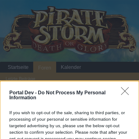
Startseite
Kalender
Foren
Letzte Beiträge
Portal Dev -
Do Not Process My Personal
Startseite
Foren
Zentrale
Offizielle Ankündigungen
Information
Willkommen zu den Pirate Storm Foren!
If you wish to opt-out of the sale, sharing to third parties, or
processing of your personal or sensitive information for
Liebe(r) Forum-Leser/in,
targeted advertising by us, please use the below opt-out
section to confirm your selection. Please note that after your
wenn Du in diesem Forum aktiv an den Gesprächen
opt-out request is processed you may continue seeing