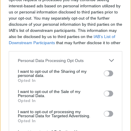
teilnehmen oder eigene Themen starten möchtest,
interest-based ads based on personal information utilized by
musst Du Dich bitte zunächst im Spiel einloggen.
us or personal information disclosed to third parties prior to
Falls Du noch keinen Spielaccount besitzt, bitte
your opt-out. You may separately opt-out of the further
registriere Dich neu. Wir freuen uns auf Deinen
disclosure of your personal information by third parties on the
nächsten Besuch in unserem Forum!
„Zum Spiel“
IAB’s list of downstream participants. This information may
also be disclosed by us to third parties on the
IAB’s List of
Status des Themas:
Es sind keine weiteren Antworten möglich.
Downstream Participants
that may further disclose it to other
third parties.
IceQ
Team Leader
Personal Data Processing Opt Outs
Team Pirate Storm
I want to opt-out of the Sharing of my
Ahoi Piraten
personal data.
Opted In
Wir heißen euch herzlich Willkommen zum offiziellen
Forum. Wir freuen uns darauf, mit euch die See und die
I want to opt-out of the Sale of my
Personal Data.
Meere von Pirate Storm erkunden zu dürfen.
Opted In
Bleibt stets auf dem Laufenden und erfahrt als erstes
I want to opt-out of processing my
exklusiv von neuen Inhalten und Ankündigungen.
Personal Data for Targeted Advertising.
Opted In
Vergesst nicht uns noch ein 'Like' auf Facebook zu