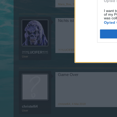
Opted 
Mara_Bou
,
3 Mai 2018
I want t
of my P
was col
Nichts ist hier (mehr) los ...
Opted 
⁞†⁞†LUCIFER†⁞†⁞
,
4 Mai 2018
⁞†⁞†LUCIFER†⁞†⁞
User
Game Over
christel64
,
4 Mai 2018
christel64
User