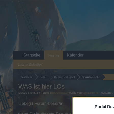
Startseite
Kalender
Foren
Letzte Beiträge
Startseite
Foren
Benutzer & Spiel
Benutzerecke
WAS ist hier LOs
Dieses Thema im Forum '
Benutzerecke
' wurde von
-Malzbierkiller-
gestartet,
Liebe(r) Forum-Leser/in,
Portal De