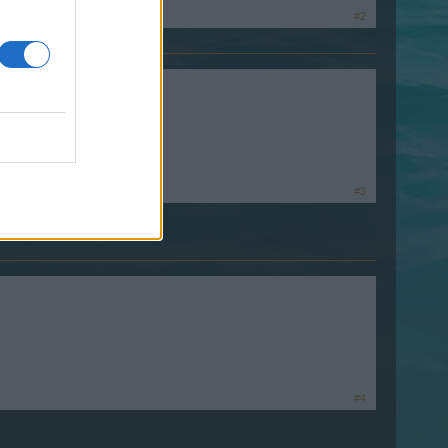
#2
#3
#4