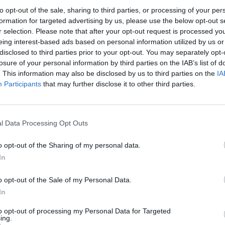
 teilnehmen oder eigene Themen starten möchtest, musst Du
registriere Dich neu. Wir freuen uns auf Deinen nächsten B
to opt-out of the sale, sharing to third parties, or processing of your per
formation for targeted advertising by us, please use the below opt-out s
r selection. Please note that after your opt-out request is processed y
eile : National Feiertage, Neumond Tombola, ab Heute auch Vollmont Ev
eing interest-based ads based on personal information utilized by us or
 sich Lohnt?? PS: auch loderne Klinge giebt es nich mehr, gerade i
disclosed to third parties prior to your opt-out. You may separately opt-
liege ich da falsch ?
losure of your personal information by third parties on the IAB’s list of
her sind die Bugschifffe das kleinste übel.
. This information may also be disclosed by us to third parties on the
IA
Participants
that may further disclose it to other third parties.
l Data Processing Opt Outs
o opt-out of the Sharing of my personal data.
In
 : National Feiertage, Neumond Tombola, ab Heute auch Vollmont Event obwohl es geste
 Lohnt?? PS: auch loderne Klinge giebt es nich mehr, gerade ich der es brauch b
 ich da falsch ?
o opt-out of the Sale of my Personal Data.
ind die Bugschifffe das kleinste übel.
In
x mehr nur noch dauerdiarausch... das spiel wird ausgequetscht bis zu
to opt-out of processing my Personal Data for Targeted
ing.