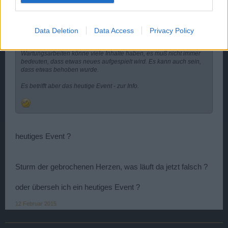
Zitat von Charlie:
↑
Data Deletion
Data Access
Privacy Policy
Ahoi Piraten,
Wartungsarbeiten könne viele Inhalte haben, es muß nicht immer
bedeuten, dass etwas neues aufgespielt wird. Es kann auch sein,
dass etwas behoben wurde.
Es betrifft aber das heutige Event - zur Info.
heutiges Event ?
Sturm der gebrochenen Herzen, was läuft da jetzt falsch ?
oder überseh ich ein heutiges Event ?
12 Februar 2015