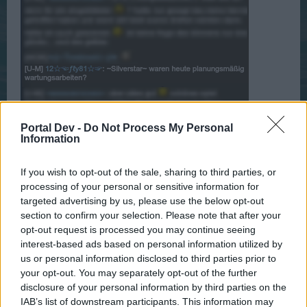
Portal Dev -
Do Not Process My Personal
Information
If you wish to opt-out of the sale, sharing to third parties, or
processing of your personal or sensitive information for
targeted advertising by us, please use the below opt-out
section to confirm your selection. Please note that after your
opt-out request is processed you may continue seeing
interest-based ads based on personal information utilized by
Nicht böse sein ~Silverstar~, hatte auch einen
us or personal information disclosed to third parties prior to
anstrengenden Tag...
your opt-out. You may separately opt-out of the further
disclosure of your personal information by third parties on the
also nochmal an euch, was wurde neu eingespielt, habe
IAB’s list of downstream participants. This information may
noch nix finden können
?