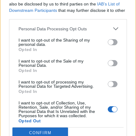
also be disclosed by us to third parties on the
IAB’s List of
12 Februar 2015
Downstream Participants
that may further disclose it to other
third parties.
Charlie
Personal Data Processing Opt Outs
Board Administrator
Team Pirate Storm
I want to opt-out of the Sharing of my
personal data.
Ahoi Piraten,
Opted In
Wartungsarbeiten könne viele Inhalte haben, es muß nicht
I want to opt-out of the Sale of my
immer bedeuten, dass etwas neues aufgespielt wird. Es
Personal Data.
Opted In
kann auch sein, dass etwas behoben wurde.
I want to opt-out of processing my
Es betrifft aber das heutige Event - zur Info.
Personal Data for Targeted Advertising.
Opted In
I want to opt-out of Collection, Use,
Zuletzt bearbeitet:
12 Februar 2015
Retention, Sale, and/or Sharing of my
12 Februar 2015
Personal Data that Is Unrelated with the
Purposes for which it was collected.
Opted Out
abfall
CONFIRM
User