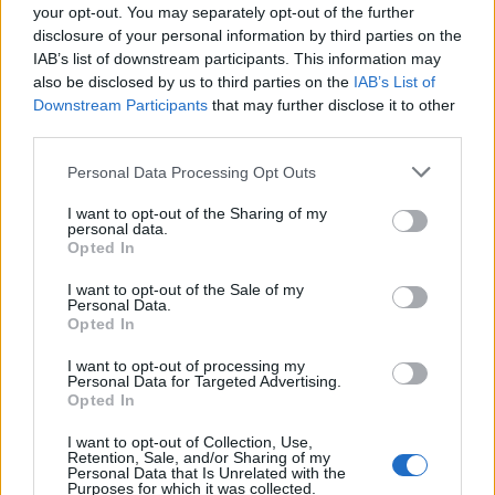
your opt-out. You may separately opt-out of the further
disclosure of your personal information by third parties on the
abfall
IAB’s list of downstream participants. This information may
User
also be disclosed by us to third parties on the
IAB’s List of
Downstream Participants
that may further disclose it to other
third parties.
33
Personal Data Processing Opt Outs
I want to opt-out of the Sharing of my
"Wenn das Schiff abends ausläuft, wird diese Übung meist
personal data.
am nächsten Morgen gemacht“, sagt Schmidt. Ein
Opted In
Rettungsplan mit den Sammelstellen hänge außerdem in
den Kabinen aus.
I want to opt-out of the Sale of my
Personal Data.
31 Oktober 2017
Opted In
I want to opt-out of processing my
Personal Data for Targeted Advertising.
abfall
Opted In
User
I want to opt-out of Collection, Use,
Retention, Sale, and/or Sharing of my
Personal Data that Is Unrelated with the
Purposes for which it was collected.