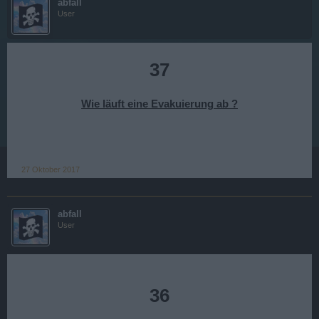
abfall
User
37
Wie läuft eine Evakuierung ab ?
27 Oktober 2017
abfall
User
36