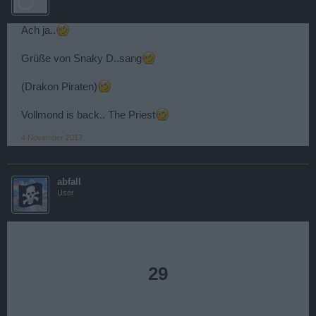
Ach ja..
Grüße von Snaky D..sang
(Drakon Piraten)
Vollmond is back.. The Priest
4 November 2017
abfall
User
29