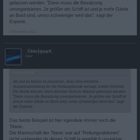
gelassen werden. "Dann muss die Besatzung
umorganisieren. Je größer ein Schiff ist und je mehr Gäste
an Bord sind, umso schwieriger wird das“, sagt der
Experte.
2 November 2017
_Čǿāѕ╬ģųąŗđ_
User
Zitat von abfall:
↑
Ab und zu könne es passieren, dass eine einzelne
Aussetzvorrichtung für die Rettungsboote versagt, erklärt Schmidt.
Die Boote können dann darüber nicht zu Wasser gelassen werden.
"Dann muss die Besatzung umorganisieren. Je größer ein Schiff ist
und je mehr Gäste an Bord sind, umso schwieriger wird das“, sagt
der Experte.
Das beste Beispiel ist hier irgendwie immer noch die
Titanic.
Die Mannschaft der Titanic war auf "Rettungsaktionen"
nicht vorbereitet da dieses Schiff ja angeblich unsinkbar