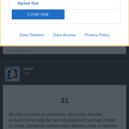
32
Opted Out
CONFIRM
An welcher Stelle der Rettungskette kann es Probleme
geben ?
Data Deletion
Data Access
Privacy Policy
1 November 2017
abfall
User
31
Ab und zu könne es passieren, dass eine einzelne
Aussetzvorrichtung für die Rettungsboote versagt, erklärt
Schmidt. Die Boote können dann darüber nicht zu Wasser