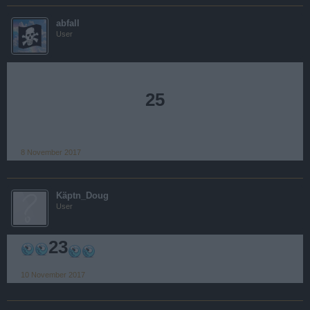
abfall
User
25
8 November 2017
Käptn_Doug
User
23
10 November 2017