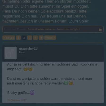
teilnehmen oder eigene Themen starten möchtest,
musst Du Dich bitte zunächst im Spiel einloggen.
Falls Du noch keinen Spielaccount besitzt, bitte
registriere Dich neu. Wir freuen uns auf Deinen
nächsten Besuch in unserem Forum!
„Zum Spiel“
Status des Themas:
Es sind keine weiteren Antworten möglich.
< Zurück
1
2
3
4
5
Weiter >
grauscher11
User
Ach ja es geht doch nix über ein schönes Bad ..Kopfkino ist
angesagt..
.
Da ist es wenigstens schön warm, meistens.. und man
muß meistens nicht gerrettet werden
.
Snaky grüße...
25 Oktober 2017