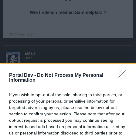
Wie finde ich meinen Sammelplatz ?
29 Oktober 2017
abfall
User
Portal Dev -
Do Not Process My Personal
Information
34
If you wish to opt-out of the sale, sharing to third parties, or
processing of your personal or sensitive information for
Die Besatzung ist dazu verpflichtet, den Ablauf einer
targeted advertising by us, please use the below opt-out
Evakuierung und das Treffen am Sammelpunkt innerhalb
der ersten 24 Stunden an Bord einmal mit den Passagieren
section to confirm your selection. Please note that after your
durchzuspielen.
opt-out request is processed you may continue seeing
interest-based ads based on personal information utilized by
30 Oktober 2017
us or personal information disclosed to third parties prior to