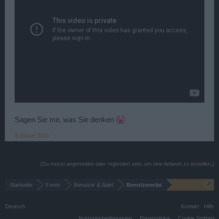
Sagen Sie mir, was Sie denken
4 Januar 2015
(Du musst angemeldet oder registriert sein, um eine Antwort zu erstellen.)
Startseite
Foren
Benutzer & Spiel
Benutzerecke
Deutsch
Kontakt
Hilfe
Nutzungsbedingungen
Privatsphäre
Cookie Settings