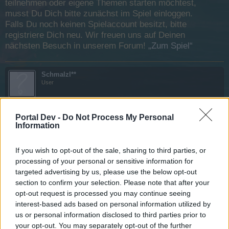
teilnehmen oder eigene Themen starten möchtest,
musst Du Dich bitte zunächst im Spiel einloggen.
Falls Du noch keinen Spielaccount besitzt, bitte
registriere Dich neu. Wir freuen uns auf Deinen
nächsten Besuch in unserem Forum!
„Zum Spiel“
Schmalzl**
User
und wie so üblich schafft ihr es wieder nicht ein Event
Portal Dev -
Do Not Process My Personal
pünktlich zu starten....
Information
und die Gesprächsrunde kann ich auch nichts rein
schreiben, da kommt die Meldung: Es sind keine weiteren
Antworten möglich.
If you wish to opt-out of the sale, sharing to third parties, or
processing of your personal or sensitive information for
16 Februar 2017
targeted advertising by us, please use the below opt-out
section to confirm your selection. Please note that after your
opt-out request is processed you may continue seeing
Pirat
interest-based ads based on personal information utilized by
User
us or personal information disclosed to third parties prior to
your opt-out. You may separately opt-out of the further