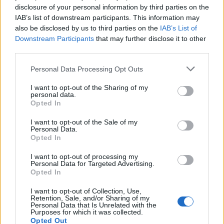
im FB stand : Beginn 13:00 Uhr.
disclosure of your personal information by third parties on the
Apollo schrieb: es verzögert sich und beginnt um ca. 13:00
IAB’s list of downstream participants. This information may
Uhr, was immer auch das ca. bedeuten mag ^^
also be disclosed by us to third parties on the
IAB’s List of
jetzt ist es 13:21 Uhr und es sind noch immer " Warte "
Downstream Participants
that may further disclose it to other
arbeiten.
third parties.
16 Februar 2017
Personal Data Processing Opt Outs
I want to opt-out of the Sharing of my
~Apollo~
personal data.
Board Administrator
Opted In
Team Pirate Storm
I want to opt-out of the Sale of my
Zitat von Pirat:
↑
Personal Data.
Opted In
im FB stand : Beginn 13:00 Uhr.
Apollo schrieb: es verzögert sich und beginnt um ca. 13:00 Uhr,
was immer auch das ca. bedeuten mag ^^
I want to opt-out of processing my
jetzt ist es 13:21 Uhr und es sind noch immer " Warte " arbeiten.
Personal Data for Targeted Advertising.
Opted In
Da Problemlösungen sich nicht immer zeitlich genau
I want to opt-out of Collection, Use,
planen lassen erfolgte von mir die Angabe mit dem Zusatz
Retention, Sale, and/or Sharing of my
ca.
Personal Data that Is Unrelated with the
Purposes for which it was collected.
Opted Out
16 Februar 2017