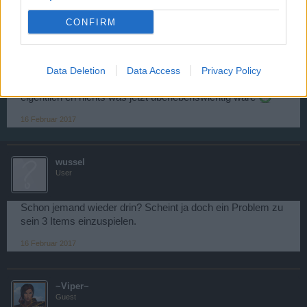
CONFIRM
~Ķeińē~Łusť~
User
Data Deletion
Data Access
Privacy Policy
Wartet doch einfach mal ab
bei dem Event gibt es ja
eigentlich eh nichts was jetzt überlebenswichtig wäre
16 Februar 2017
wussel
User
Schon jemand wieder drin? Scheint ja doch ein Problem zu
sein 3 Items einzuspielen.
16 Februar 2017
~Viper~
Guest