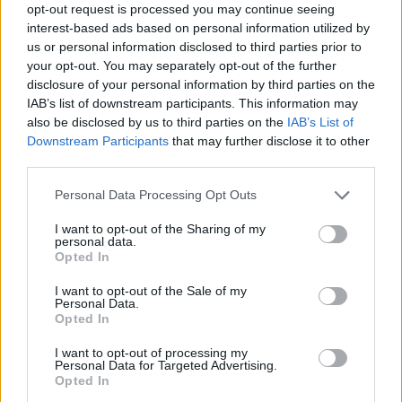
teilnehmen oder eigene Themen starten möchtest,
opt-out request is processed you may continue seeing
musst Du Dich bitte zunächst im Spiel einloggen.
interest-based ads based on personal information utilized by
Falls Du noch keinen Spielaccount besitzt, bitte
us or personal information disclosed to third parties prior to
registriere Dich neu. Wir freuen uns auf Deinen
your opt-out. You may separately opt-out of the further
nächsten Besuch in unserem Forum!
„Zum Spiel“
disclosure of your personal information by third parties on the
IAB’s list of downstream participants. This information may
Tags:
erfolge
also be disclosed by us to third parties on the
IAB’s List of
Downstream Participants
that may further disclose it to other
nemanjaja
third parties.
User
Personal Data Processing Opt Outs
Hey liebe Piraten,
I want to opt-out of the Sharing of my
personal data.
in der Wüstenschatzkiste aktualisiert sich der Erfolg "Sand
Opted In
zwischen den Segeln" nicht mehr, obwohl ich die BM
bereits gefahren bin und meine Frage, bin ich da der einzige
I want to opt-out of the Sale of my
Personal Data.
oder habe ich was übersehen?
Opted In
Dhuka wurde freigespielt aber nicht gekauft.
I want to opt-out of processing my
Personal Data for Targeted Advertising.
Alles andere wurde erledigt, es sind auch keine weiteren
Opted In
Aufgaben in beiden Häfen aufzufinden..