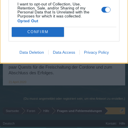
I want to opt-out of Collection, Use,
Retention, Sale, and/or Sharing of my
19 April 2020
Personal Data that Is Unrelated with the
Purposes for which it was collected.
Opted Out
**Black-Shadow**
User
CONFIRM
Sand zwischen den Segeln heißt du musst alle Quests im
Sandmeer erledigen. Wenn du im Hafen keine Quests
Data Deletion
Data Access
Privacy Policy
mehr annehmen kannst dann musst du mal nach
scherwindklippen und Eisgrab fahren,da findest du noch ein
paar Quests für die Freischaltung der Cordone und zum
Abschluss des Erfolges.
21 April 2020
(Du musst angemeldet oder registriert sein, um eine Antwort zu erstellen.)
Startseite
Foren
Hilfe
Fragen und Fehlermeldungen
Deutsch
Kontakt
Hilfe