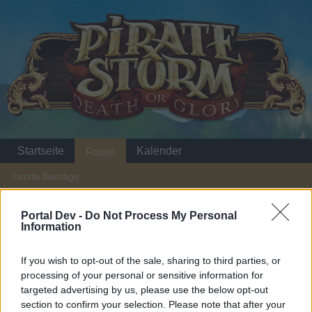
Startseite
Kalender
Foren
Letzte Beiträge
Startseite
Foren
Hilfe
Fragen und Fehlermeldungen
Portal Dev -
Do Not Process My Personal
Information
Update von Erfolgen?
If you wish to opt-out of the sale, sharing to third parties, or
Liebe(r) Forum-Leser/in,
processing of your personal or sensitive information for
targeted advertising by us, please use the below opt-out
wenn Du in diesem Forum aktiv an den Gesprächen
section to confirm your selection. Please note that after your