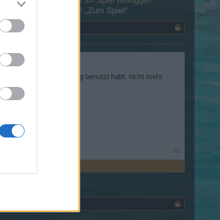
 Dich bitte zunächst im Spiel einloggen.
esuch in unserem Forum!
„Zum Spiel“
 Ihr zum Einloggen bislang benutzt habt, nicht mehr
n dort aus starten.
#1