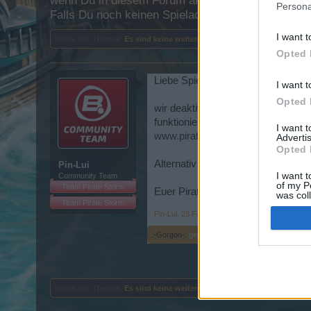
wenn Du in diesem Forum aktiv an den Gesprächen
Persona
Falls Du noch keinen Spielaccount besitzt, bitte 
I want t
Status des Themas:
Es sind keine weiteren Antworten möglich.
Opted 
Liebe Spieler,
I want t
Opted 
wir deaktivieren momentan einige S
funktioniert, so könnt Ihr das Spie
I want 
www.piratestorm.com
Advertis
Opted 
Alternativ könnt Ihr auch unsere 
Pin-Lui
I want t
Community Team
of my P
Team Pirate Storm
Euer PirateStorm Community Tea
was col
Team Pirate Storm
Opted 
Pin-Lui
,
28 Februar 2019
.-Gorgon-.
gefällt dies.
Status des Themas:
Es sind keine weiteren Antworten möglich.