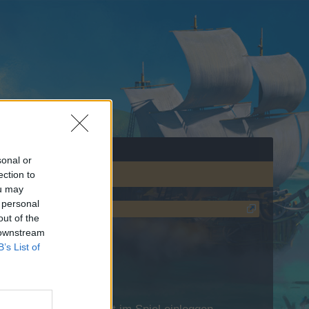
sonal or
ection to
ou may
 personal
out of the
 downstream
B’s List of