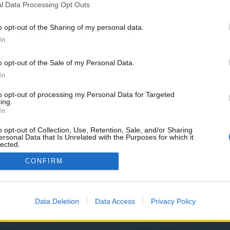
 teilnehmen oder eigene Themen starten möchtest, musst Du
l Data Processing Opt Outs
registriere Dich neu. Wir freuen uns auf Deinen nächsten B
o opt-out of the Sharing of my personal data.
In
o opt-out of the Sale of my Personal Data.
In
piel-Domains für PirateStorm. Solltet Ihr merken, dass der Link, den
l stets über die folgende Adresse ansurfen:
to opt-out of processing my Personal Data for Targeted
ing.
In
Spieleseite besuchen
https://www.bigpoint.net/games /
und das Spiel vo
o opt-out of Collection, Use, Retention, Sale, and/or Sharing
ersonal Data that Is Unrelated with the Purposes for which it
m
lected.
Out
CONFIRM
Data Deletion
Data Access
Privacy Policy