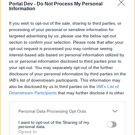
Portal Dev -
Do Not Process My Personal
Information
Ach ja und super daneben ist auch, das die Leute unten auf
der Liste oft nicht reinkommen. Man hat ja nur eine
Viertelstunde gewartet. Vielleicht klappt es ja beim
If you wish to opt-out of the sale, sharing to third parties, or
nächsten mal. lol. Ich wähle dann in der Regel den logout.
processing of your personal or sensitive information for
targeted advertising by us, please use the below opt-out
6 Mai 2016
section to confirm your selection. Please note that after your
opt-out request is processed you may continue seeing
interest-based ads based on personal information utilized by
Larikin
us or personal information disclosed to third parties prior to
User
your opt-out. You may separately opt-out of the further
disclosure of your personal information by third parties on the
Also wenn ich keine Lust habe PS zu zocken, so gibt es
IAB’s list of downstream participants. This information may
ganz viele Alternativen.
also be disclosed by us to third parties on the
IAB’s List of
Ich wünsche Euch noch ein schönes Leben.
Downstream Participants
that may further disclose it to other
6 Mai 2016
third parties.
Personal Data Processing Opt Outs
VIP
User
I want to opt-out of the Sharing of my
personal data.
Opted In