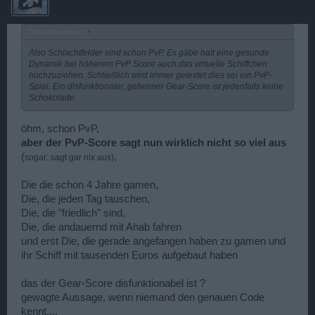
Zitat von wussel:
↑
Also Schlachtfelder sind schon PvP. Es gäbe halt eine gesunde
Dynamik bei höherem PvP Score auch das virtuelle Schiffchen
hochzuziehen. Schließlich wird immer getextet dies sei ein PvP-
Spiel. Ein disfunktionaler, geheimer Gear-Score ist jedenfalls keine
Schokolade.
öhm, schon PvP,
aber der PvP-Score sagt nun wirklich nicht so viel aus
(
,
sogar: sagt gar nix aus)
Die die schon 4 Jahre gamen,
Die, die jeden Tag tauschen,
Die, die "friedlich" sind,
Die, die andauernd mit Ahab fahren
und erst Die, die gerade angefangen haben zu gamen und
ihr Schiff mit tausenden Euros aufgebaut haben
das der Gear-Score disfunktionabel ist ?
gewagte Aussage, wenn niemand den genauen Code
kennt....