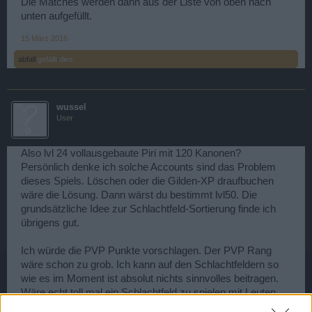
Die Matches werden dann aus der Liste von oben nach
unten aufgefüllt.
15 März 2016
abfall
gefällt dies.
wussel
User
Also lvl 24 vollausgebaute Piri mit 120 Kanonen?
Persönlich denke ich solche Accounts sind das Problem
dieses Spiels. Löschen oder die Gilden-XP draufbuchen
wäre die Lösung. Dann wärst du bestimmt lvl50. Die
grundsätzliche Idee zur Schlachtfeld-Sortierung finde ich
übrigens gut.
Ich würde die PVP Punkte vorschlagen. Der PVP Rang
wäre schon zu grob. Ich kann auf den Schlachtfeldern so
wie es im Moment ist absolut nichts sinnvolles beitragen.
Wäre echt toll mal ein Schlachtfeld zu spielen mit Leuten
um die 20.000 PVP Punkte.