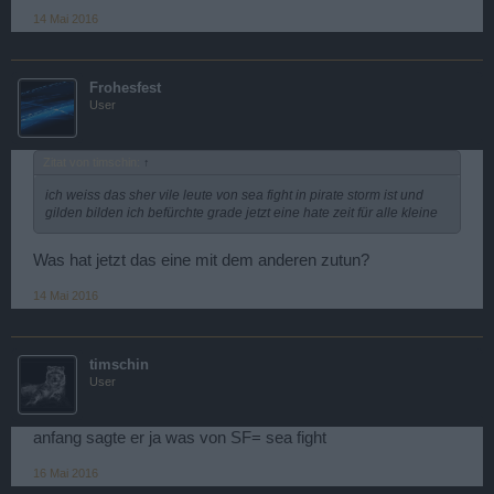
14 Mai 2016
Frohesfest
User
Zitat von timschin:
↑
ich weiss das sher vile leute von sea fight in pirate storm ist und
gilden bilden ich befürchte grade jetzt eine hate zeit für alle kleine
Was hat jetzt das eine mit dem anderen zutun?
14 Mai 2016
timschin
User
anfang sagte er ja was von SF= sea fight
16 Mai 2016