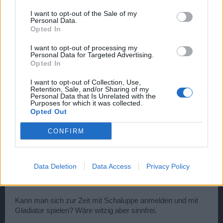
Der Gear Score sollte mal angepasst werden. Ich glaube
wichtige Aspekte in der Berechnung dürften falsch integriert
I want to opt-out of the Sale of my
Personal Data.
worden sein.
Opted In
7 Mai 2016
I want to opt-out of processing my
Stahlbau
gefällt dies.
Personal Data for Targeted Advertising.
Opted In
I want to opt-out of Collection, Use,
wussel
Retention, Sale, and/or Sharing of my
Personal Data that Is Unrelated with the
User
Purposes for which it was collected.
Opted Out
lol, wie gesagt ersetzen durch pvp-score und am besten
von unten nach oben verteilen. Auf diese Weise kommen
CONFIRM
die besten nachträglich als Joker rein. Die Top 100 sind
auch nicht das Problem. Ich hatte mal hexe (sorry,
stellvertretend für viele) drin und sie hat sich recht vornehm
Data Deletion
Data Access
Privacy Policy
zurückgehalten. Man könnte auch von oben und unten
verteilen und die mitte nachträglich rein lassen.
Kann man sich zur Zeit mit Schaluppe anmelden und mit
Gladiator spielen? Wäre witzig aber sinnfrei.