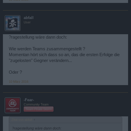
abfall
User
?ragestellung wäre dann doch:
Wie werden Teams zusammengestellt ?
Momentan hört sich dass so an, das die ersten Erfolge die
"zugelosten" Gegner verändern...
Oder ?
10 März 2016
-Fear-
Community Team
Team Pirate Storm
Zitat von abfall:
↑
?ragestellung wäre dann doch: