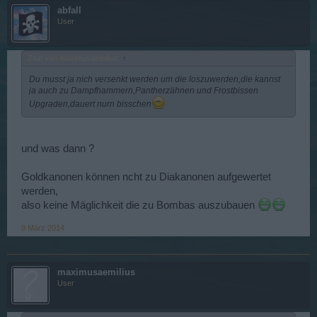
abfall
User
Zitat von maximusaemilius:
↑
Du musst ja nich versenkt werden um die loszuwerden,die kannst
ja auch zu Dampfhammern,Pantherzähnen und Frostbissen
Upgraden,dauert nurn bisschen
und was dann ?
Goldkanonen können ncht zu Diakanonen aufgewertet
werden,
also keine Mäglichkeit die zu Bombas auszubauen
9 März 2014
maximusaemilius
User