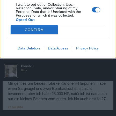
I want to opt-out of Collection, Use,
♥♫☜ºØrîónº☞♫♥
Retention, Sale, and/or Sharing of my
User
Personal Data that Is Unrelated with the
Purposes for which it was collected.
Opted Out
Reden wir ml von den 10-Pfünder,
CONFIRM
mein Lager quillt über, über, dass ist ganz Übel !!
wieviel hast du denn ?^^
Data Deletion
Data Access
Privacy Policy
2 April 2014
konst70
User
Mir geht es um beides . Starke Kanonen+Harpunen. Habe
einen Sargnagel und zwei Bombastische. Ist nicht
besonders, aber ich habe 28.000 HP, natürlich ist das auch
nur ein kleines Bischen vom guten. Ich bin auch erst lvl 27.
27 Juli 2014