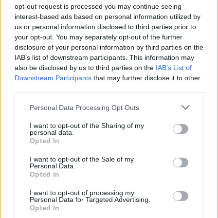
opt-out request is processed you may continue seeing
interest-based ads based on personal information utilized by
us or personal information disclosed to third parties prior to
abfall
your opt-out. You may separately opt-out of the further
User
disclosure of your personal information by third parties on the
IAB’s list of downstream participants. This information may
Zitat von maximusaemilius:
↑
also be disclosed by us to third parties on the
IAB’s List of
Downstream Participants
that may further disclose it to other
Immerhin kann man die so nutzen,und so werden sie langsam
aufgebraucht,besser als sinnlose 6-Pfünder zu haben oder?
third parties.
ich pack die sechspfünder 9-Pfünder drauf bei SF...
Personal Data Processing Opt Outs
I want to opt-out of the Sharing of my
...gehen dann weg...
personal data.
Opted In
...aufwerten kann ich mir somit sparen.
I want to opt-out of the Sale of my
Personal Data.
Opted In
Reden wir ml von den 10-Pfünder,
mein Lager quillt über, über, dass ist ganz Übel !!
I want to opt-out of processing my
Personal Data for Targeted Advertising.
11 März 2014
Opted In