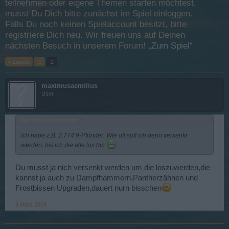
teilnehmen oder eigene Themen starten möchtest,
musst Du Dich bitte zunächst im Spiel einloggen.
Falls Du noch keinen Spielaccount besitzt, bitte
registriere Dich neu. Wir freuen uns auf Deinen
nächsten Besuch in unserem Forum!
„Zum Spiel“
< Zurück
1
2
maximusaemilius
User
Zitat von guεrrα-pïrα†α:
↑
Ich habe z.B. 2.774 9-Pfünder. Wie oft soll ich denn versenkt
werden, bis ich die alle los bin
Du musst ja nich versenkt werden um die loszuwerden,die
kannst ja auch zu Dampfhammern,Pantherzähnen und
Frostbissen Upgraden,dauert nurn bisschen
9 März 2014