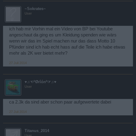
~Sokrates~
User
ich hab mir Vorhin mal ein Video von BP bei Youtube
angeschaut da ging es um Kleidung spenden wie wärs
wenn wir das im Spiel machen nur das dass Motto 10
Pfünder sind ich hab echt hass auf die Teile ich habe etwas
mehr als 2K wer bietet mehr?
27 Juli 2014
♥♫☜ºØrîónº☞♫♥
User
ca 2.3k da sind aber schon paar aufgewertete dabei
27 Juli 2014
Titanus_2014
User