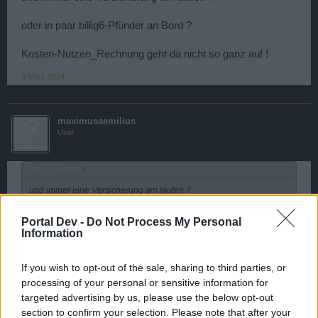
oder in paar billig6-Pfünder an Bord ?
Kosten-Nutzen_Rechnung geht da nicht so ganz auf !
9 März 2014
maximusaemilius
User
Zitat von abfall:
↑
und immer eine Versicherung am laufen ?
oder in paar billig6-Pfünder an Bord ?
Portal Dev -
Do Not Process My Personal
Information
Kosten-Nutzen_Rechnung geht da nicht so ganz auf !
Immerhin kann man die so nutzen,und so werden sie
If you wish to opt-out of the sale, sharing to third parties, or
langsam aufgebraucht,besser als sinnlose 6-Pfünder zu
processing of your personal or sensitive information for
haben oder?
targeted advertising by us, please use the below opt-out
section to confirm your selection. Please note that after your
11 März 2014