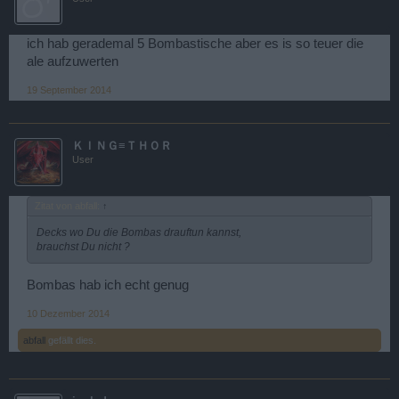
ich hab gerademal 5 Bombastische aber es is so teuer die
ale aufzuwerten
19 September 2014
ＫＩＮＧ≡ＴＨＯＲ
User
Zitat von abfall:
↑
Decks wo Du die Bombas drauftun kannst,
brauchst Du nicht ?
Bombas hab ich echt genug
10 Dezember 2014
abfall
gefällt dies.