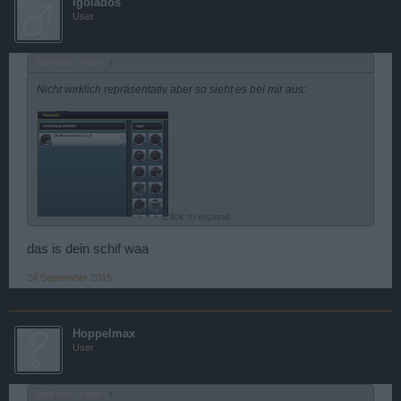
igolados
User
Zitat von -Fear-:
↑
Nicht wirklich repräsentativ aber so sieht es bei mir aus:
Click to expand...
das is dein schif waa
24 September 2015
Hoppelmax
User
Zitat von -Fear-:
↑