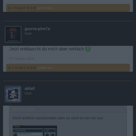
ＫＩＮＧ≡ＴＨＯＲ
gefällt dies.
guεrrα-pïrα†α
User
Jetzt enttäuscht du mich aber wirklich
21 Februar 2014
ＫＩＮＧ≡ＴＨＯＲ
gefällt dies.
abfall
User
Zitat von -Fear-:
↑
Nicht wirklich repräsentativ aber so sieht es bei mir aus: