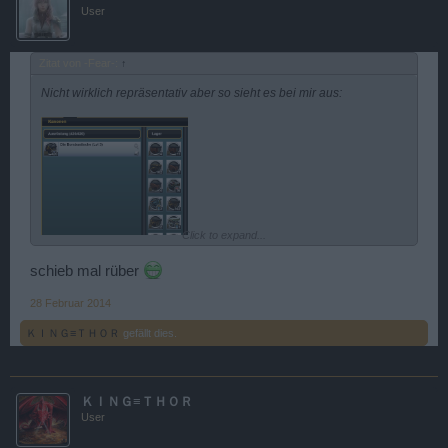
User
Zitat von -Fear-:
↑
Nicht wirklich repräsentativ aber so sieht es bei mir aus:
Click to expand...
schieb mal rüber
28 Februar 2014
ＫＩＮＧ≡ＴＨＯＲ
gefällt dies.
ＫＩＮＧ≡ＴＨＯＲ
User