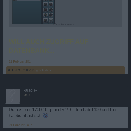
Click to expand...
WILL AUCH ZUGRIFF AUF
DATENBANK...
21 Februar 2014
ＫＩＮＧ≡ＴＨＯＲ
gefällt dies.
-0racle-
User
Du hast nur 1700 10- pfünder ? :O. Ich hab 1400 und bin
halbbombastisch
21 Februar 2014