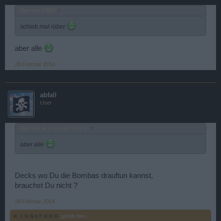
Zitat von TIBIA:
↑
schieb mal rüber
aber alle
28 Februar 2014
abfall
User
Zitat von ＫＩＮＧ≡ＴＨＯＲ:
↑
aber alle
Decks wo Du die Bombas drauftun kannst,
brauchst Du nicht ?
28 Februar 2014
ＫＩＮＧ≡ＴＨＯＲ
gefällt dies.