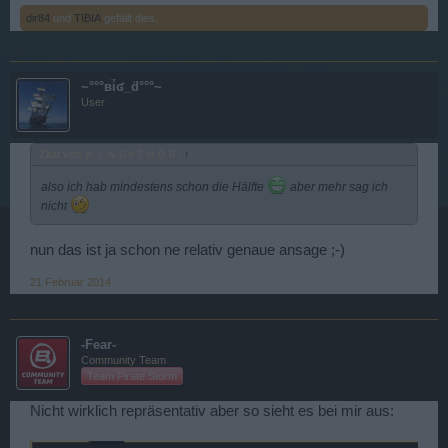
dir84
und
TIBIA
gefällt dies.
~°°°вἷʛ_ḋ°°°~
User
Zitat von ＫＩＮＧ≡ＴＨＯＲ:
↑
also ich hab mindestens schon die Hälfte
aber mehr sag ich
nicht
nun das ist ja schon ne relativ genaue ansage ;-)
21 Februar 2014
-Fear-
Community Team
Team Pirate Storm
Nicht wirklich repräsentativ aber so sieht es bei mir aus: