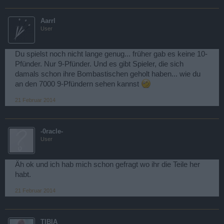
Aarrl
User
Du spielst noch nicht lange genug... früher gab es keine 10-
Pfünder. Nur 9-Pfünder. Und es gibt Spieler, die sich
damals schon ihre Bombastischen geholt haben... wie du
an den 7000 9-Pfündern sehen kannst
21 Februar 2014
-0racle-
User
Äh ok und ich hab mich schon gefragt wo ihr die Teile her
habt.
21 Februar 2014
TIBIA