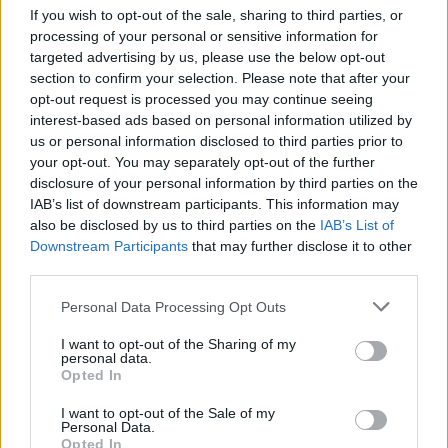
werden.
If you wish to opt-out of the sale, sharing to third parties, or
processing of your personal or sensitive information for
Dies muss man leider sehr oft machen, je nachdem wie
targeted advertising by us, please use the below opt-out
viele man davon im Lager hat, aber am Ende ist man das
section to confirm your selection. Please note that after your
Kleinzeug los.
opt-out request is processed you may continue seeing
interest-based ads based on personal information utilized by
us or personal information disclosed to third parties prior to
21 Februar 2014
your opt-out. You may separately opt-out of the further
disclosure of your personal information by third parties on the
IAB’s list of downstream participants. This information may
guεrrα-pïrα†α
also be disclosed by us to third parties on the
IAB’s List of
User
Downstream Participants
that may further disclose it to other
third parties.
Ich habe z.B. 2.774 9-Pfünder. Wie oft soll ich denn
versenkt werden, bis ich die alle los bin
Personal Data Processing Opt Outs
21 Februar 2014
I want to opt-out of the Sharing of my
personal data.
abfall
gefällt dies.
Opted In
I want to opt-out of the Sale of my
Personal Data.
Schweinchen
Opted In