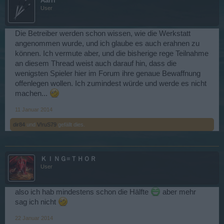
Aarrl
User
Die Betreiber werden schon wissen, wie die Werkstatt
angenommen wurde, und ich glaube es auch erahnen zu
können. Ich vermute aber, und die bisherige rege Teilnahme
an diesem Thread weist auch darauf hin, dass die
wenigsten Spieler hier im Forum ihre genaue Bewaffnung
offenlegen wollen. Ich zumindest würde und werde es nicht
machen...
11 Januar 2014
dir84
und
V!ruS79
gefällt dies.
ＫＩＮＧ≡ＴＨＯＲ
User
also ich hab mindestens schon die Hälfte
aber mehr
sag ich nicht
22 Januar 2014