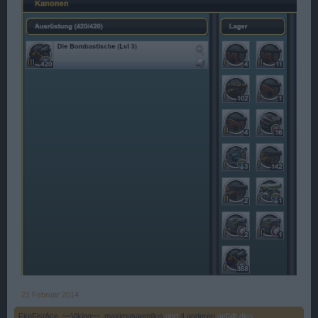
21 Februar 2014
FireFistAce
,
~~Viking~~
,
maximusaemilius
und
4 anderen
gefällt dies.