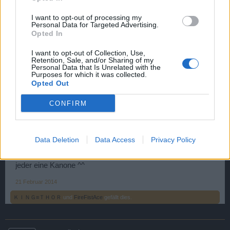
User
I want to opt-out of processing my
Personal Data for Targeted Advertising.
Wie oft soll ich mich den da bitte versenken lassen?
Opted In
I want to opt-out of Collection, Use,
Zitat von guεrrα-pïrα†α:
↑
Retention, Sale, and/or Sharing of my
Personal Data that Is Unrelated with the
Ich habe z.B. 2.774 9-Pfünder. Wie oft soll ich denn versenkt
Purposes for which it was collected.
werden, bis ich die alle los bin
Opted Out
CONFIRM
Wie kommst du nur an so wenig 9 Pfünder
Data Deletion
Data Access
Privacy Policy
Und ja ich bin ein kleiner Kanonen Messi ich sammel von
jeder eine Kanone ^^
21 Februar 2014
ＫＩＮＧ≡ＴＨＯＲ
und
FireFistAce
gefällt dies.