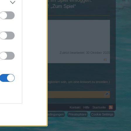
 Dich bitte zunächst im Spiel einloggen.
esuch in unserem Forum!
„Zum Spiel“
Zuletzt bearbeitet:
30 Oktober 2020
#1
(Du musst angemeldet oder registriert sein, um eine Antwort zu erstellen.)
Kontakt
Hilfe
Startseite
C.
Nutzungsbedingungen
Privatsphäre
Cookie Settings