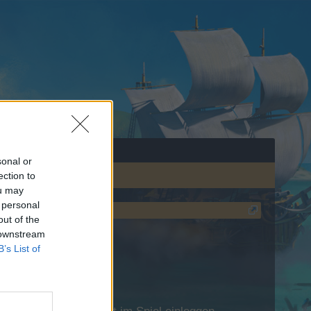
sonal or
ection to
ou may
 personal
out of the
 downstream
B’s List of