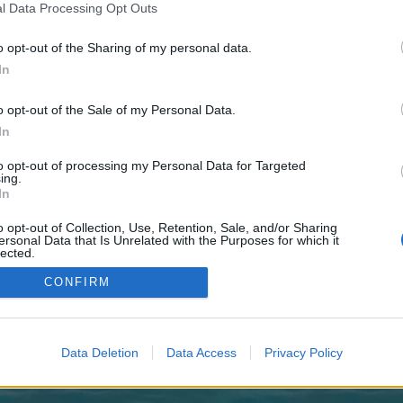
 teilnehmen oder eigene Themen starten möchtest, musst Du
l Data Processing Opt Outs
registriere Dich neu. Wir freuen uns auf Deinen nächsten B
o opt-out of the Sharing of my personal data.
In
e ich wieder eine Gilde
, Drachen I fast ausgebaut
o opt-out of the Sale of my Personal Data.
In
to opt-out of processing my Personal Data for Targeted
ing.
In
o opt-out of Collection, Use, Retention, Sale, and/or Sharing
ersonal Data that Is Unrelated with the Purposes for which it
lected.
Out
CONFIRM
uche
Data Deletion
Data Access
Privacy Policy
enForo™
©2010-2015 XenForo Ltd.
XenForo
Add-ons by Brivium
™ © 2012-2026 Brivium LL