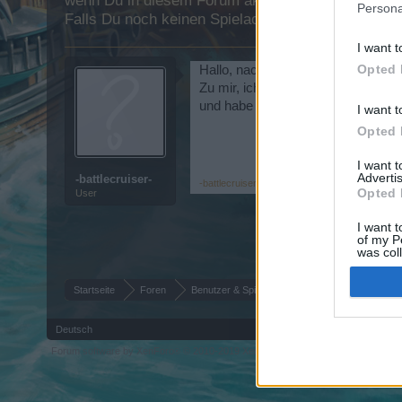
wenn Du in diesem Forum aktiv an den Gesprächen
Persona
Falls Du noch keinen Spielaccount besitzt, bitte 
I want t
Opted 
Hallo, nach langer inaktivität such
Zu mir, ich bin 22 jahre alt, lvl 36 
und habe natürlich TS
I want t
Opted 
I want 
Advertis
-battlecruiser-
-battlecruiser-
,
30 Oktober 2020
Opted 
User
I want t
of my P
was col
Opted 
Startseite
Foren
Benutzer & Spiel
Gilden & Arena Team S
Deutsch
Forum software by XenForo
© 2010-2019 XenForo Ltd.
Forum software by X
®