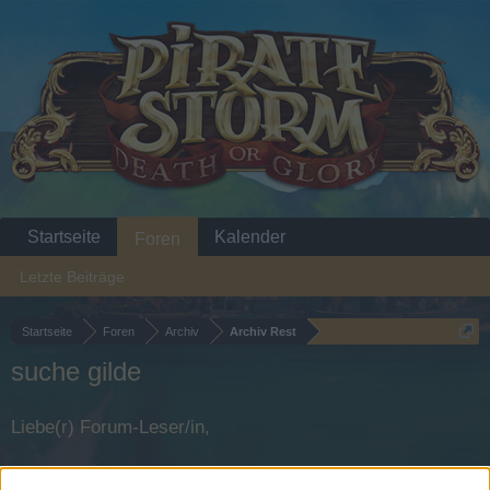
Startseite
Kalender
Foren
Letzte Beiträge
Startseite
Foren
Archiv
Archiv Rest
suche gilde
Liebe(r) Forum-Leser/in,
wenn Du in diesem Forum aktiv an den Gesprächen