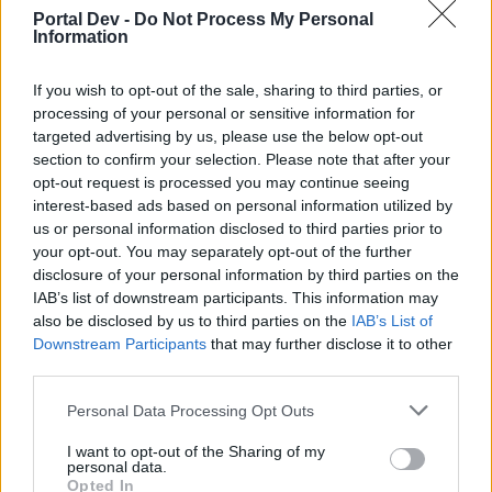
teilnehmen oder eigene Themen starten möchtest,
Portal Dev -
Do Not Process My Personal
musst Du Dich bitte zunächst im Spiel einloggen.
Information
Falls Du noch keinen Spielaccount besitzt, bitte
registriere Dich neu. Wir freuen uns auf Deinen
If you wish to opt-out of the sale, sharing to third parties, or
nächsten Besuch in unserem Forum!
„Zum Spiel“
processing of your personal or sensitive information for
targeted advertising by us, please use the below opt-out
section to confirm your selection. Please note that after your
derkollos)
User
opt-out request is processed you may continue seeing
interest-based ads based on personal information utilized by
us or personal information disclosed to third parties prior to
hallo bin 14 jahre alt und suche ne gilde habe ahab und
your opt-out. You may separately opt-out of the further
verwüster bin level 23 und aktiv mit ts3
disclosure of your personal information by third parties on the
17 Juni 2017
IAB’s list of downstream participants. This information may
also be disclosed by us to third parties on the
IAB’s List of
Downstream Participants
that may further disclose it to other
falscher_pirat
third parties.
User
Personal Data Processing Opt Outs
kannst ruhig zu uns in die D-B kommen wir sind auch aktiv
I want to opt-out of the Sharing of my
und sind hilfsbereit
personal data.
Opted In
17 Juni 2017