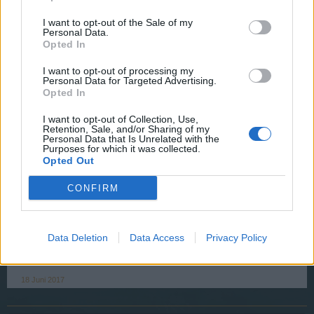
I want to opt-out of the Sale of my
Personal Data.
steffen19651
Opted In
User
I want to opt-out of processing my
Personal Data for Targeted Advertising.
Hallo bei uns ebenfalls willkommen Gilde AWG.
Opted In
Gruß Ich1965
I want to opt-out of Collection, Use,
18 Juni 2017
Retention, Sale, and/or Sharing of my
Personal Data that Is Unrelated with the
Purposes for which it was collected.
Opted Out
noze
User
CONFIRM
Kannst gerne mal bei der WSZ vorbeischauen.
TS: 46.20.46.239:10183
Data Deletion
Data Access
Privacy Policy
MFG Noze
18 Juni 2017