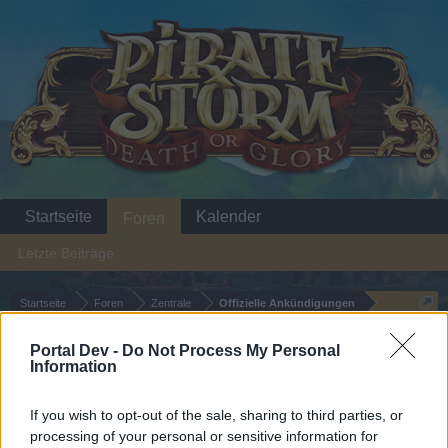
Startseite
Kalender
Foren
Letzte Beiträge
Startseite
Foren
Zentrale
Offizielle Ankündigungen
Sturmtag im Juni 2017
Ankündigung
Portal Dev -
Do Not Process My Personal
Information
Liebe(r) Forum-Leser/in,
If you wish to opt-out of the sale, sharing to third parties, or
wenn Du in diesem Forum aktiv an den Gesprächen
processing of your personal or sensitive information for