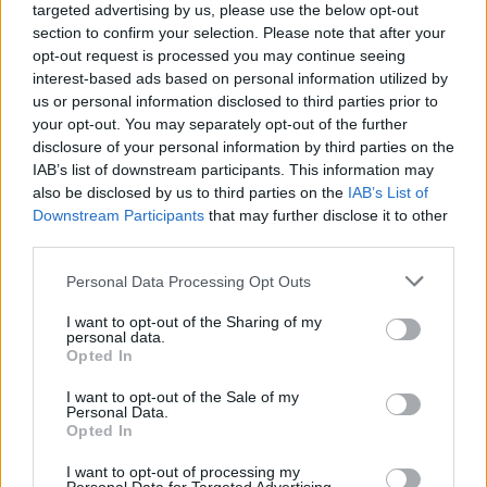
teilnehmen oder eigene Themen starten möchtest,
targeted advertising by us, please use the below opt-out
musst Du Dich bitte zunächst im Spiel einloggen.
section to confirm your selection. Please note that after your
Falls Du noch keinen Spielaccount besitzt, bitte
opt-out request is processed you may continue seeing
registriere Dich neu. Wir freuen uns auf Deinen
interest-based ads based on personal information utilized by
nächsten Besuch in unserem Forum!
„Zum Spiel“
us or personal information disclosed to third parties prior to
your opt-out. You may separately opt-out of the further
Status des Themas:
Es sind keine weiteren Antworten möglich.
disclosure of your personal information by third parties on the
IAB’s list of downstream participants. This information may
also be disclosed by us to third parties on the
IAB’s List of
~Apollo~
Downstream Participants
that may further disclose it to other
Board Administrator
Team Pirate Storm
third parties.
Ahoi Kapitäne!
Personal Data Processing Opt Outs
Pirate Storm feiert am 1. eines jeden Monats den Start
I want to opt-out of the Sharing of my
der Open Beta am 1. August 2011!
personal data.
Opted In
An diesem Tag warten zwei besonders stürmische
I want to opt-out of the Sale of my
Herausforderungen auf Euch! Zwei Karten mit wilden
Personal Data.
Seemonstern, welche darauf lauern, Euch in die Tiefe
Opted In
zu reißen, wollen gemeistert werden! Auf der
Bonuskarte "Orkanarchipel" winkt als Gewinn ein
I want to opt-out of processing my