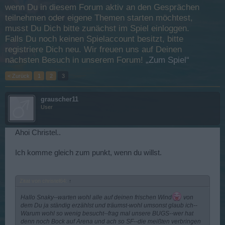
wenn Du in diesem Forum aktiv an den Gesprächen
teilnehmen oder eigene Themen starten möchtest,
musst Du Dich bitte zunächst im Spiel einloggen.
Falls Du noch keinen Spielaccount besitzt, bitte
registriere Dich neu. Wir freuen uns auf Deinen
nächsten Besuch in unserem Forum!
„Zum Spiel“
< Zurück
1
2
3
grauscher11
User
Ahoi Christel..
Ich komme gleich zum punkt, wenn du willst.
Zitat von christel64:
↑
Hallo Snaky--warten wohl alle auf deinen frischen Wind
von
dem Du ja ständig erzählst und träumst-wohl umsonst glaub ich--
Warum wohl so wenig besucht--frag mal unsere BUGS--wer hat
denn noch Bock auf Arena und ach so SF--die meißten verbringen