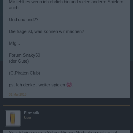
Mir fehlt es wenn ich ehrlich bin und vielen anderrn Spielern
auch.
Und und und??
Die frage ist, was können wir machen?
Mfg...
Forum Snaky50
(der Gute)
(C.Piraten Club)
ps. Ich denke , weiter spielen
.
31 Mai 2018
Firmatik
User
So ich bring diesen Schrecklichen Gedanken mal so tief