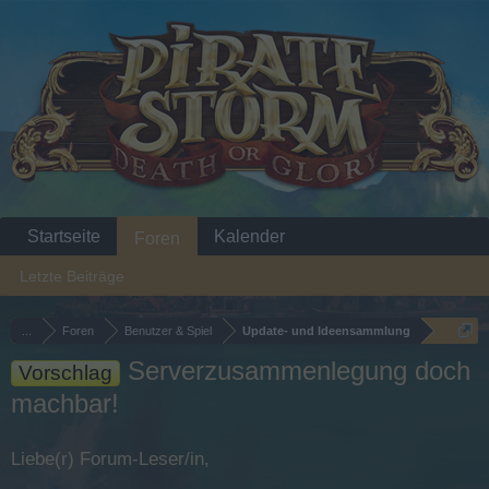
Startseite
Kalender
Foren
Letzte Beiträge
...
Foren
Benutzer & Spiel
Update- und Ideensammlung
Serverzusammenlegung doch
Vorschlag
machbar!
Liebe(r) Forum-Leser/in,