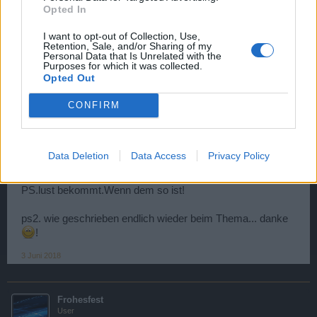
Opted In
Snaky50
I want to opt-out of Collection, Use,
Retention, Sale, and/or Sharing of my
(der Schöne)
Personal Data that Is Unrelated with the
Purposes for which it was collected.
(C.Piraten Club)
Opted Out
ps. Ich denke das noch keine Serverzusammenlegung in
CONFIRM
sicht ist oder Angekündigt.. deshalb
ist auch nur alles Theorie .
Data Deletion
Data Access
Privacy Policy
ps1. Ich denke das es dann erst richtig Rund geht..und man
die fast müden Piraten wieder auf
PS.lust bekommt.Wenn dem so ist!
ps2. wie geschrieben endlich wieder beim Thema... danke
!
3 Juni 2018
Frohesfest
User