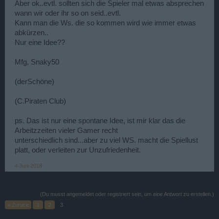
Aber ok..evtl. sollten sich die Spieler mal etwas absprechen
wann wir oder ihr so on seid..evtl.
Kann man die Ws. die so kommen wird wie immer etwas
abkürzen..
Nur eine Idee??
Mfg, Snaky50
(derSchöne)
(C.Piraten Club)
ps. Das ist nur eine spontane Idee, ist mir klar das die
Arbeitzzeiten vieler Gamer recht
unterschiedlich sind...aber zu viel WS. macht die Spiellust
platt, oder verleiten zur Unzufriedenheit.
4 Juni 2018
(Du musst angemeldet oder registriert sein, um eine Antwort zu erstellen.)
< Zurück
1
2
3