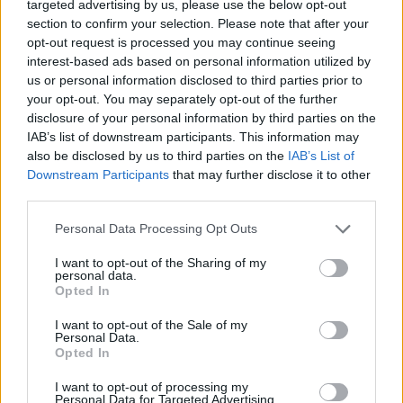
targeted advertising by us, please use the below opt-out
section to confirm your selection. Please note that after your
grauscher11
opt-out request is processed you may continue seeing
User
interest-based ads based on personal information utilized by
us or personal information disclosed to third parties prior to
your opt-out. You may separately opt-out of the further
Zitat von Firmatik:
↑
disclosure of your personal information by third parties on the
So ich bring diesen Schrecklichen Gedanken mal so tief
IAB’s list of downstream participants. This information may
unterwasser wie eure Schiffe.
Angenommen die Server werden zusammengelegt, WIE kommst
also be disclosed by us to third parties on the
IAB’s List of
du darauf das Bugs verschwinden?
Downstream Participants
that may further disclose it to other
und ausgenommen davon, woher willst du wissen das ein Server
third parties.
Ausreicht? Durch die ganzen bots sind wahrscheinlich mehr schiffe
unterwegs als du denkst. Mal anders erklärt, allein durch die bots
gibt es MASSIV serverprobleme, und jetzt willste die Araber mit
Personal Data Processing Opt Outs
ihren 700 Ping auf eu Server lassen? ja gg
Click to expand...
Bigpoint müsste jeden beknackten account und das sind viele
I want to opt-out of the Sharing of my
rüberziehen auf die neuen server. Ein server ist nicht einfach ne
personal data.
platte diede ins laufwerk schiebst und jut ist. es hat eine menge mit
Ok. w.B. beim Thema.
Opted In
Netzcode zutun und dieses spiel muss eben flüssig laufen, stellda
ma vor der typ vor dir verschwindet aufeinmal im 3v3 und rotzt dich
Aber keine angst, denke das wir auch spielen können..
I want to opt-out of the Sale of my
weg, dann jaulense alle im forum rum. UND WEHHHHHE da
Personal Data.
kommtn englischsprachiger um die ecke. dann knallts bei den
Opted In
deutschen.
Mutig klasse
I want to opt-out of processing my
Mfg.
Personal Data for Targeted Advertising.