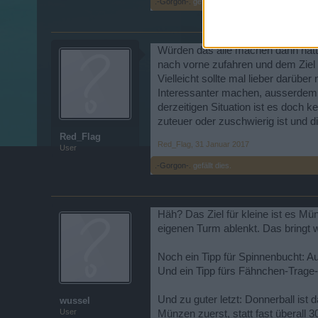
.-Gorgon-.
gefällt dies.
Würden das alle machen dann hätte
nach vorne zufahren und dem Ziel 
Vielleicht sollte mal lieber darüb
Interessanter machen, ausserdem s
derzeitigen Situation ist es doch k
zuteuer oder zuschwierig ist und di
Red_Flag
Red_Flag
,
31 Januar 2017
User
.-Gorgon-.
gefällt dies.
Häh? Das Ziel für kleine ist es M
eigenen Turm ablenkt. Das bringt w
Noch ein Tipp für Spinnenbucht: Au
Und ein Tipp fürs Fähnchen-Trage-
Und zu guter letzt: Donnerball ist 
wussel
User
Münzen zuerst, statt fast überall 3