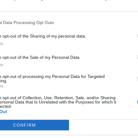
l Data Processing Opt Outs
r mir als kleinem Spieler auffällt, aber es ist bei dem Schlachtfeld als relativ kleiner
o opt-out of the Sharing of my personal data.
...
In
d Wege an die Münzen zu kommen....
o opt-out of the Sale of my Personal Data.
ern hinten auf Schiffe ballern,
In
SF sehr kurz, braucht man auch nicht allzuviel Muni....
to opt-out of processing my Personal Data for Targeted
Forumsaktivität im Januar 2018 Eingestellt. Einfach Sinnlos was z
ing.
In
Hier war einmal 
PS: hat da jemand vergessen den Forumsbann zu erstellen (18.1.2018 - 18.2.2018 )??
o opt-out of Collection, Use, Retention, Sale, and/or Sharing
Aktivität auf ein absolutes Minimum reduziert nach dem PvP-Update
ersonal Data that Is Unrelated with the Purposes for which it
lected.
31. Januar 2017 Spielbetrieb eingestellt, es ist einfach nur noch Öd
Out
CONFIRM