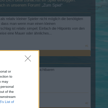
 Dich bitte zunächst im Spiel einloggen.
esuch in unserem Forum!
„Zum Spiel“
 als relativ kleiner Spieler nicht möglich die benötigten
st, dass man wenn man einen kleinen
ag ist relativ simpel: Einfach die Hitpoints von den
eise eine Mauer oder ähnliches...
#1
ibt es nur die im Shop sichtbaren
sonal or
ection to
ou may
 personal
out of the
 downstream
B’s List of
#2