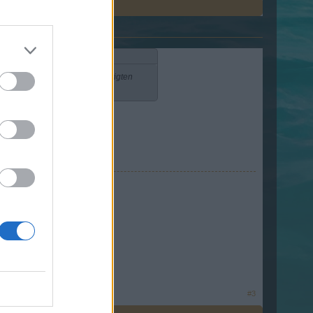
 Spieler nicht möglich die benötigten
u schreiben !
die Forumsmaus der PSA
e im Game
#3