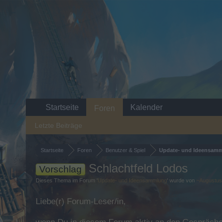
Startseite
Kalender
Foren
Letzte Beiträge
Startseite
Foren
Benutzer & Spiel
Update- und Ideensam
Schlachtfeld Lodos
Vorschlag
Dieses Thema im Forum '
Update- und Ideensammlung
' wurde von
~Augustu
Liebe(r) Forum-Leser/in,