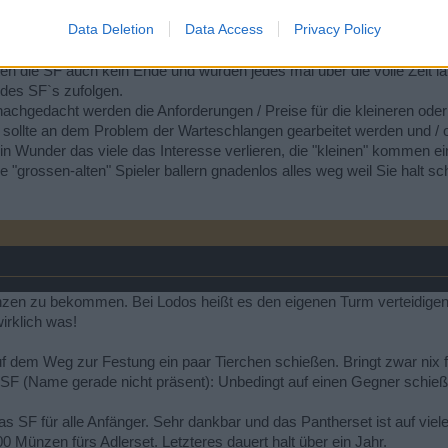
Data Deletion
Data Access
Privacy Policy
n die SF auch kein Ende und würden jedes mal über die volle Zeit l
des SF`s zufolgen.
er nachgedacht werden die Anforderungen / Preise für die kleineren 
ollte an dem Problem der Warteschlangen gearbeitet werden und / od
ein Wunder das viele das Interesse verlieren, die "kleinen" kommen ein
e "grossen-alten" Spieler ballern gnadenlos alles weg weil Sie halt sc
ünzen zu bekommen. Bei Lodos heißt es den eigenen Turm verteidigen
irklich was!
f dem Weg zur Festung ein paar Tierchen schießen. Bringt zwar nix für
SF (Name gerade nicht präsent): Unbedingt auf einen Gegner schieß
das SF für alle Anfänger. Sehr dankbar und das Pantherset ist auf vie
00 Münzen fürs Adlerset. Letzteres dauert halt über ein Jahr.