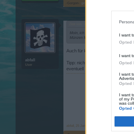
.-Gorgon-.
gefällt dies.
Persona
Zitat von ~Augustus~:
↑
Moin, ich weiß nicht, ob es vielleicht nu
I want t
Münzen für das Schlachtfeld zuerhalten,
Opted 
Auch für kleine gibt es Mittel un
I want t
abfall
Tipp: nicht nach vorne fahren, sond
Opted 
User
eventuell mit Eisen oder Stahl, da 
I want 
Advertis
Opted 
I want t
of my P
was col
Opted 
abfall
,
25 Januar 2017