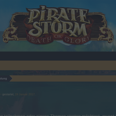
mlung
s~
gestartet,
24 Januar 2017
.