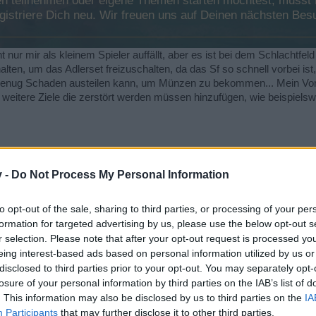
 teilnehmen oder eigene Themen starten möchtest, musst Du
registriere Dich neu. Wir freuen uns auf Deinen nächsten B
ht nur mir als kleinem Spieler auffällt, aber es ist bei dem Schlachtfeld
lten, um das Adlerset freizuschalten, da das Sf so schnell vorbei i
enug Schaden austeilen kann, um Münzen zu bekommen... Mein Vorschl
weitere Ziele die zerstört werden müssen hinzufügen, wie beispielsw
v -
Do Not Process My Personal Information
während des Sommerevents freischalten. Beim SF des Hauses Lodos g
to opt-out of the sale, sharing to third parties, or processing of your per
formation for targeted advertising by us, please use the below opt-out s
r selection. Please note that after your opt-out request is processed y
eing interest-based ads based on personal information utilized by us or
disclosed to third parties prior to your opt-out. You may separately opt-
losure of your personal information by third parties on the IAB’s list of
. This information may also be disclosed by us to third parties on the
IA
Participants
that may further disclose it to other third parties.