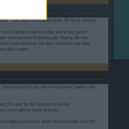
aufen^^ Der Sinn und Zweck eines SF ist es nunmal
oder neuen Spieler zusenken das würde das ganze
er eine bessere Einteilung der Teams. Bei der
fach nicht hinterher mit dem aufrüsten weil alles
hon alles haben.
#4
. Der beste Effekt ist, wenn man einen Spieler vom
s SF, aber für die Münzen ist es toll.
en, sonst gibt es keine Münzen.
len Schiffen auch erste Wahl. Holt Euch hier mal 250