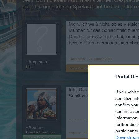
wenn Du in diesem Forum aktiv an den Gesprächen
Falls Du noch keinen Spielaccount besitzt, bitte 
Moin, ich weiß nicht, ob es vielleic
Münzen für das Schlachtfeld zuerha
Durchschnitssschaden hat, nicht g
beiden Türmen erhöhen, oder aber 
~Augustus~
,
24 Januar 2017
~Augustus~
User
.-Gorgon-.
gefällt dies.
Portal De
Info: Das Adlerset kann man nur 
If you wish 
Schiffsausrüstungsteile und Items.
sensitive in
confirm you
continue se
information 
further disc
~Apollo~
participants
Board Administrator
~Apollo~
,
24 Januar 2017
Downstream 
Team Pirate Storm