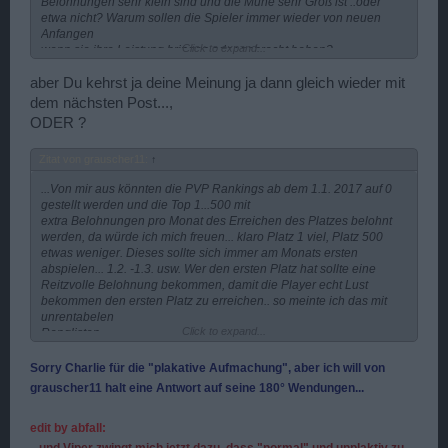
Belohnungen sehr klein sind und die Mühe sehr Groß ist ..oder
etwa nicht? Warum sollen die Spieler immer wieder von neuen
Anfangen
Click to expand...
wenn sie ihre Leistung bringen oder gebracht haben?...
aber Du kehrst ja deine Meinung ja dann gleich wieder mit
dem nächsten Post...,
ODER ?
Zitat von grauscher11:
↑
...Von mir aus könnten die PVP Rankings ab dem 1.1. 2017 auf 0
gestellt werden und die Top 1...500 mit
extra Belohnungen pro Monat des Erreichen des Platzes belohnt
werden, da würde ich mich freuen... klaro Platz 1 viel, Platz 500
etwas weniger. Dieses sollte sich immer am Monats ersten
abspielen... 1.2. -1.3. usw. Wer den ersten Platz hat sollte eine
Reitzvolle Belohnung bekommen, damit die Player echt Lust
bekommen den ersten Platz zu erreichen.. so meinte ich das mit
unrentabelen
Click to expand...
Ranglisten.
Das könnte sich dann auch auf Tages und Wochen Leistung
beziehen. Denke da hätten wir alle Freude daran, der eine Mehr..
Sorry Charlie für die "plakative Aufmachung", aber ich will von
wenn er oder sie mehr on ist, und der Andere Player weniger.
grauscher11 halt eine Antwort auf seine 180° Wendungen...
Naja evt. haben wir bei unserer diskusion vergessen, das die
edit by abfall:
meisten keine Großen Krieger oder das Krieger Kiel ect. mehr
benötigen, da es zu viele Sets gibt.....
...und Viper zwingt mich jetzt dazu, dass "normal" und unplaktiv zu