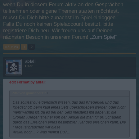
wenn Du in diesem Forum aktiv an den Gesprächen
teilnehmen oder eigene Themen starten möchtest,
musst Du Dich bitte zunächst im Spiel einloggen.
Falls Du noch keinen Spielaccount besitzt, bitte
registriere Dich neu. Wir freuen uns auf Deinen
nächsten Besuch in unserem Forum!
„Zum Spiel“
< Zurück
1
2
abfall
User
edit Format by abfall:
Zitat von grauscher11:
↑
Das solltest du eigendtlich wissen, das das Kriegerkiel und das
Kriegschott, beim kauf eines Sets überschrieben werden oder nicht
mehr wichtig ist, da es bei den Sets meistens mit dabei ist. die
Großen Krieger ist einer von den Artikel die man für 90 Schädeln
durch das Erreichen eines bestimmten Ranges erreichen kann. Die
Frage ist brauchen wir diese
Artikel noch... ? Was meinst Du?...