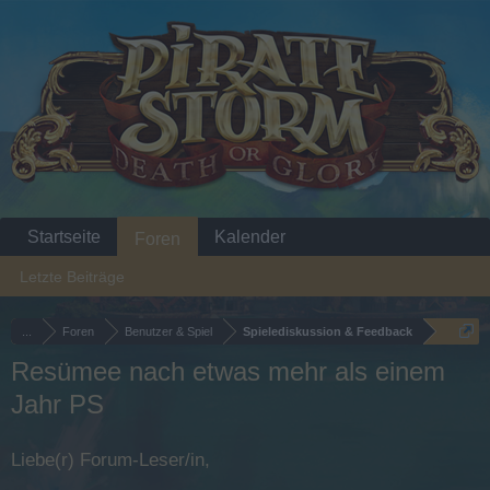
Startseite
Kalender
Foren
Letzte Beiträge
...
Foren
Benutzer & Spiel
Spielediskussion & Feedback
Resümee nach etwas mehr als einem
Jahr PS
Liebe(r) Forum-Leser/in,