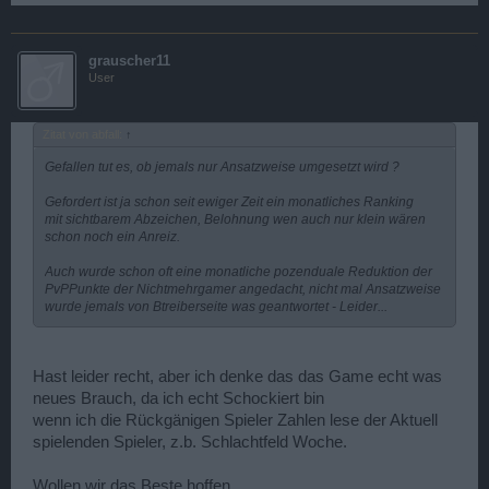
grauscher11
User
Zitat von abfall:
↑
Gefallen tut es, ob jemals nur Ansatzweise umgesetzt wird ?
Gefordert ist ja schon seit ewiger Zeit ein monatliches Ranking
mit sichtbarem Abzeichen, Belohnung wen auch nur klein wären
schon noch ein Anreiz.
Auch wurde schon oft eine monatliche pozenduale Reduktion der
PvPPunkte der Nichtmehrgamer angedacht, nicht mal Ansatzweise
wurde jemals von Btreiberseite was geantwortet - Leider...
Hast leider recht, aber ich denke das das Game echt was
neues Brauch, da ich echt Schockiert bin
wenn ich die Rückgänigen Spieler Zahlen lese der Aktuell
spielenden Spieler, z.b. Schlachtfeld Woche.
Wollen wir das Beste hoffen