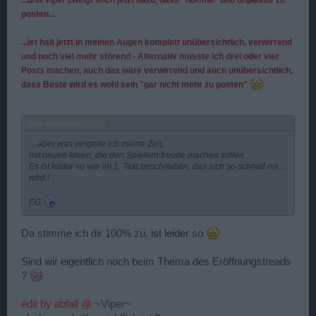
posten...
...ist halt jetzt in meinen Augen komplett unübersichtlich, verwirrend
und noch viel mehr störend - Alternativ müsste ich drei oder vier
Posts machen, auch das wäre verwirrend und auch unübersichtlich,
dass Beste wird es wohl sein "gar nicht mehr zu posten"
Zitat von grauscher11:
↑
... aber was vergelte ich meine Zeit,
mit neuen Ideen, die den Spielern freude machen sollen.
Es ist leider so wie im 1. Text beschrieben, das sich so schnell nix ...
wird.!
F.G.
Da stimme ich dir 100% zu, ist leider so
Sind wir eigentlich noch beim Thema des Eröffnungstreads
?
edit by abfall @
~Viper~