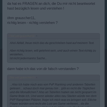
da hat es FRAGEN an dich, die Du mir nicht beantwortet
hast bezüglich lesen und verstehen !
öhm grauscher11,
richtig lesen - richtig verstehen ?
Zitat von grauscher11:
↑
Ahoi Abfall, freue mich das du geschrieben hast auf meinem Text.
Aber richtig lesen, will gelehrnt sein, und auch einen Text richtig zu
verstehen,
ist nicht jedermanns Sache...
dann habe ich das von dir falsch verstanden ?
Zitat von grauscher11:
↑
...Also ich habe noch was von PvP Ranking und anderen Tabellen
gelesen... schaut doch mal genau hin .. gibt es nicht die Täglichen
und die Monatlichen? Also an Tabellen haben sie nicht gesparrt im
Game finde ich. Und wenn wieder alles neu Starten würde bei dem
PVP Ranglisten Plätzen, frage ich mich was es bringen soll. Etliche
Player würden erst recht die Lust am Game verlieren... da die