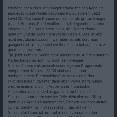
Ich habe nach einer sehr langen Pause meinen Account
ausgepackt und wieder begonnen PS zu spielen. Jetzt
Level 29, Piri, keine Kanone schlechter als großer Krieger
(u. a. 5 Bombas, Friedenstifter etc.), Kriegsschott, vorderes
kriegsdeck, Dia-Verbesserungen, alle Karten einmal
getaucht und die ersten drei wieder gestellt. Das ist jetzt
nicht der Adonis-Account, war aber damals durchaus
geeignet sich im eigenen Levelbereich zu behaupten, bzw.
gut mitzuschwimmen.
Tja, jetzt sieht die Sache ganz anderst aus. Auf den unteren
Karten begegnet man nur noch sehr wenigen
Spielern/innen, welche in etwa der eigenen Kragenweite
entsprechen. Mit level 28-30 sind es oft schon
hochgezüchtete Eventschiffe/Gladis die einem das
Fürchten lehren, darunter dann eben Verwüster/Dhukas
welche einen mal so im Vorbeifahren frühstücken.
Abgesehen davon, sind es gar nicht mehr viele kleinen
Spieler.....kaum mehr was los. Wie sieht also der Alltag
dann aus? Arena->Kanonenfutter, Farmen->Kanonenfutter,
Schlachtfeld-> na ihr wisst schon...Klar, auf dem
Schlachtfeld kann ich immerhin noch versuchen den