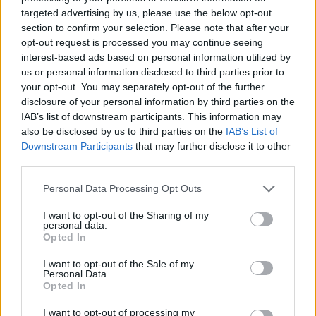
Und für den Ersten Platz dann was besonderes... 100.000
targeted advertising by us, please use the below opt-out
Dias oder ein voll ausgebautes Schiff das man nur da
section to confirm your selection. Please note that after your
bekommt.
opt-out request is processed you may continue seeing
interest-based ads based on personal information utilized by
Da gäbe
us or personal information disclosed to third parties prior to
es bestimmt tolle möglichkeiten um die Geschichte
your opt-out. You may separately opt-out of the further
intressanter und noch Reitzvoller zu gestallten. Mir würde
disclosure of your personal information by third parties on the
es gefallen .
IAB’s list of downstream participants. This information may
also be disclosed by us to third parties on the
IAB’s List of
Bin gespannt was du schreibst.
Downstream Participants
that may further disclose it to other
third parties.
MfG
Personal Data Processing Opt Outs
5 Oktober 2016
abfall
gefällt dies.
I want to opt-out of the Sharing of my
personal data.
Opted In
abfall
I want to opt-out of the Sale of my
User
Personal Data.
Opted In
Gefallen tut es, ob jemals nur Ansatzweise umgesetzt wird
I want to opt-out of processing my