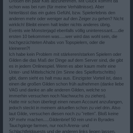
Großen ein paar Kills abzunehmen. Mit Glück kommt da
schon was bei rum (für meine Verhältnisse). Aber
hinterlässt das ein gutes Gefühl, bzw. Spielerlebnis den
anderen mehr oder weniger auf den Zeiger zu gehen? Nicht
wirklich! Bleibt einem halt leider nichts anderes übrig.
Events wie Monsterjagd ebenfalls völlig uninteressant.....die
ersten 10 bekommen was.....wer wird das wohl sein, die
hochgezüchteten Ahabs von Topspielern, oder die
kleineren?!
Ich habe kein Problem mit stärkeren/starken Spielern oder
Gilden die das Maß der Dinge auf dem Server sind, die gibt
es in jedem Onlinespiel. Wenn es aber kaum mehr eine
Unter- und Mittelschicht (im Sinne des Spielfortschritts)
gibt, dann sieht es halt mau aus. Einzigster Vorteil ist, dass
einen die großen Gilden schon früh aufnehmen (danke liebe
VAG und danke an alle anderen Gilden, welche so
immerhin versuchen noch Nachwuchs zu ziehen).
Hatte mir schon überlegt einen neuen Account anzufangen,
jedoch steckt in meinem aktuellen schon zu viel drin. Also
laut Gilde, versuchen diesen noch zu "retten". Bloß keine
XP mehr machen.....Gildenbrief 50 rein und in Byrades
Tauchgänge farmen, nur noch Arena- und
Schlachtfeldquests und die anderen links liegen lassen,