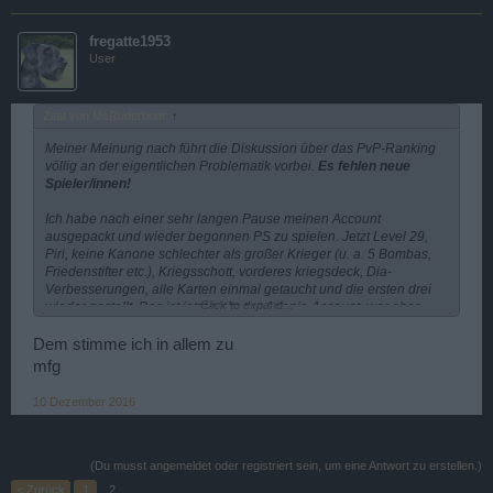
fregatte1953
User
Zitat von MsRuderboot:
↑
Meiner Meinung nach führt die Diskussion über das PvP-Ranking
völlig an der eigentlichen Problematik vorbei.
Es fehlen neue
Spieler/innen!
Ich habe nach einer sehr langen Pause meinen Account
ausgepackt und wieder begonnen PS zu spielen. Jetzt Level 29,
Piri, keine Kanone schlechter als großer Krieger (u. a. 5 Bombas,
Friedenstifter etc.), Kriegsschott, vorderes kriegsdeck, Dia-
Verbesserungen, alle Karten einmal getaucht und die ersten drei
Click to expand...
wieder gestellt. Das ist jetzt nicht der Adonis-Account, war aber
damals durchaus geeignet sich im eigenen Levelbereich zu
behaupten, bzw. gut mitzuschwimmen.
Dem stimme ich in allem zu
Tja, jetzt sieht die Sache ganz anderst aus. Auf den unteren Karten
mfg
begegnet man nur noch sehr wenigen Spielern/innen, welche in
etwa der eigenen Kragenweite entsprechen. Mit level 28-30 sind es
10 Dezember 2016
oft schon hochgezüchtete Eventschiffe/Gladis die einem das
Fürchten lehren, darunter dann eben Verwüster/Dhukas welche
einen mal so im Vorbeifahren frühstücken. Abgesehen davon, sind
es gar nicht mehr viele kleinen Spieler.....kaum mehr was los. Wie
(Du musst angemeldet oder registriert sein, um eine Antwort zu erstellen.)
sieht also der Alltag dann aus? Arena->Kanonenfutter, Farmen-
< Zurück
1
2