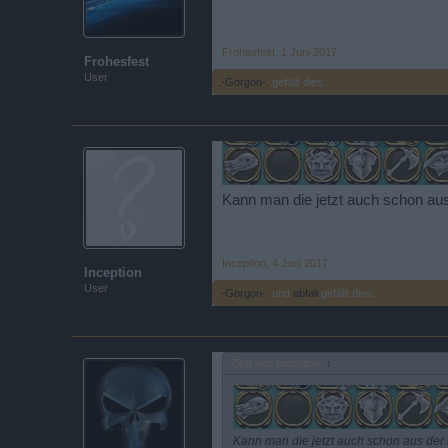
Frohesfest
,
1 Juni 2017
Frohesfest
User
.-Gorgon-.
gefällt dies.
Kann man die jetzt auch schon aus 
Inception
,
4 Juni 2017
Inception
User
.-Gorgon-.
und
abfall
gefällt dies.
Zitat von Inception:
↑
Kann man die jetzt auch schon aus der l