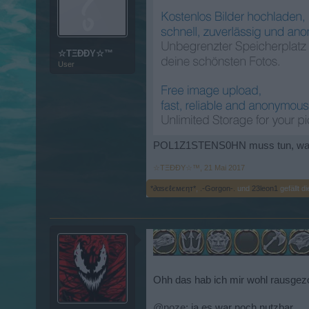
☆TΞÐÐY☆™
User
POL1Z1STENS0HN muss tun, w
☆TΞÐÐY☆™
,
21 Mai 2017
*∂αѕєℓємєηт*
,
.-Gorgon-.
und
23leon1
gefällt di
Ohh das hab ich mir wohl rausgezo
@noze
: ja es war noch nutzbar.