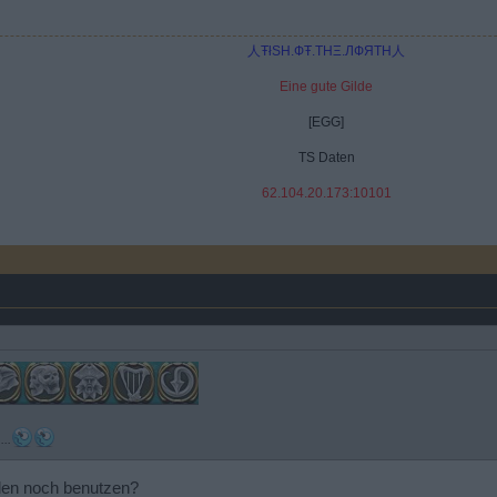
人ŦłSH.ФŦ.THΞ.ЛФЯTH人
Eine gute Gilde
[EGG]
TS Daten
62.104.20.173:10101
..
 den noch benutzen?