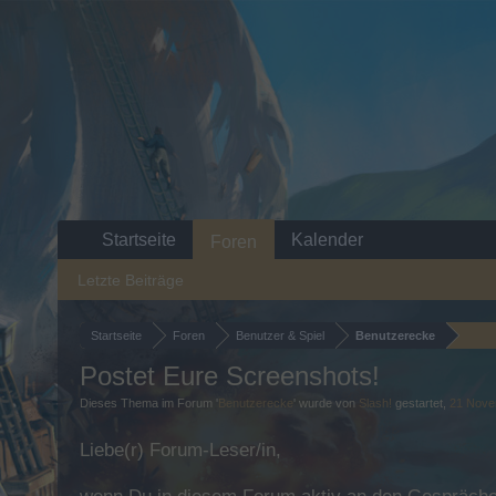
Startseite
Kalender
Foren
Letzte Beiträge
Startseite
Foren
Benutzer & Spiel
Benutzerecke
Postet Eure Screenshots!
Dieses Thema im Forum '
Benutzerecke
' wurde von
Slash!
gestartet,
21 Nove
Liebe(r) Forum-Leser/in,