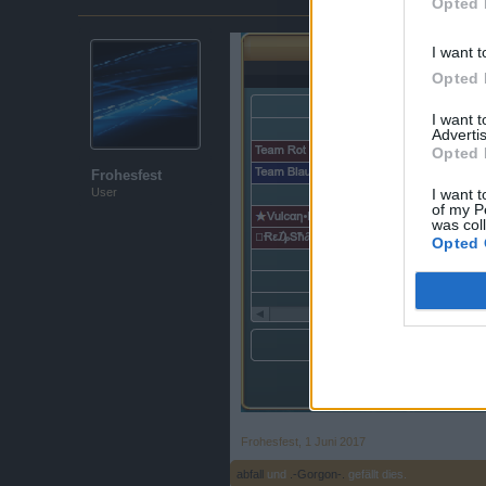
Opted 
I want t
Opted 
I want 
Advertis
Opted 
Frohesfest
I want t
User
of my P
was col
Opted 
Frohesfest
,
1 Juni 2017
abfall
und
.-Gorgon-.
gefällt dies.