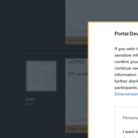
noze
,
21 Mai 2017
Portal De
Rotlicht
,
Fri3nd$
,
Puhvogeloma
und
3 anderen
g
If you wish 
sensitive in
confirm you
continue se
GG an alle beteiligten war ein sc
information 
further disc
participants
Downstream 
noze
User
Persona
noze
,
21 Mai 2017
Rotlicht
,
Fri3nd$
,
Puhvogeloma
und
3 anderen
g
I want t