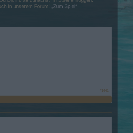
 Dich bitte zunächst im Spiel einloggen.
esuch in unserem Forum!
„Zum Spiel“
#1641