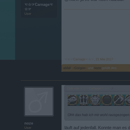
☜☆☞Carnage☜
☆☞
User
☜☆☞Carnage☜☆☞
,
21 Mai 2017
abfall
,
.-Gorgon-.
und
noze
gefällt dies.
Zitat von ☜☆☞Carnage☜☆☞:
↑
Ohh das hab ich mir wohl rausgezogen..
noze
läuft auf jedenfall. Konnte man es
User