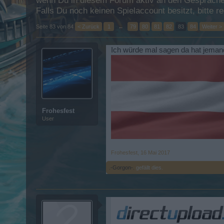
wenn Du in diesem Forum aktiv an den Gesprächen
Falls Du noch keinen Spielaccount besitzt, bitte 
Seite 83 von 84
< Zurück
1
←
79
80
81
82
83
84
Weiter >
Ich würde mal sagen da hat jeman
Frohesfest
User
Frohesfest
,
16 Mai 2017
.-Gorgon-.
gefällt dies.