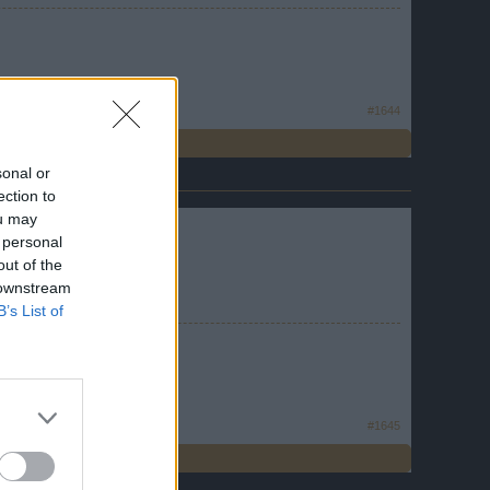
#1644
sonal or
ection to
ou may
 personal
out of the
 downstream
B’s List of
#1645