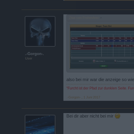
Zitat von Frohesfest:
↑
.-Gorgon-.
User
also bei mir war die anzeige so wie
"Furcht ist der Pfad zur dunklen Seite. F
.-Gorgon-.
,
1 Juni 2017
Bei dir aber nicht bei mir