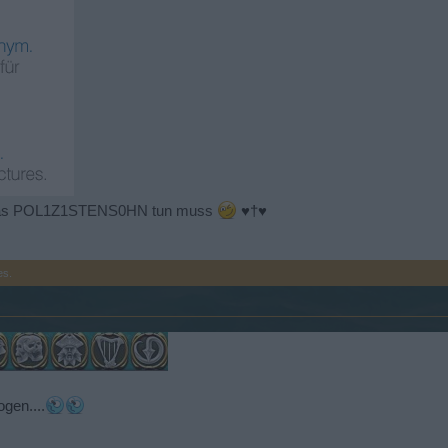
as POL1Z1STENS0HN tun muss
♥†♥
es.
gen....