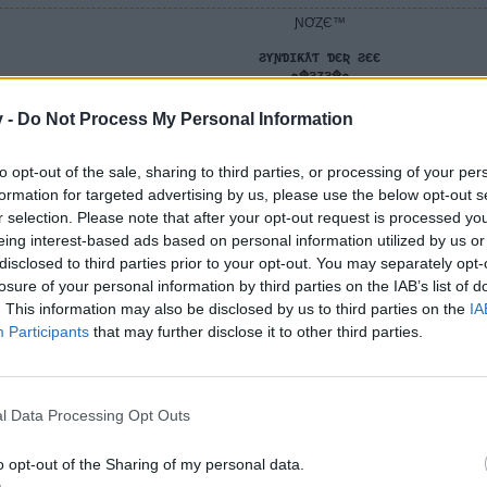
ƝƠȤЄ™
ƧƳƝƊƖƘƛƬ ƊЄƦ ƧЄЄ
๑۩ƧȤƧ۩๑
v -
Do Not Process My Personal Information
efällt dies.
to opt-out of the sale, sharing to third parties, or processing of your per
formation for targeted advertising by us, please use the below opt-out s
r selection. Please note that after your opt-out request is processed y
eing interest-based ads based on personal information utilized by us or
höner wen auch sehr kurzer Kampf
disclosed to third parties prior to your opt-out. You may separately opt-
losure of your personal information by third parties on the IAB’s list of
. This information may also be disclosed by us to third parties on the
IA
Participants
that may further disclose it to other third parties.
ƝƠȤЄ™
ƧƳƝƊƖƘƛƬ ƊЄƦ ƧЄЄ
๑۩ƧȤƧ۩๑
l Data Processing Opt Outs
efällt dies.
o opt-out of the Sharing of my personal data.