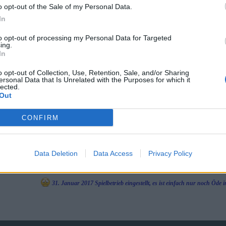
o opt-out of the Sale of my Personal Data.
In
Stadtmarketing mal anders
to opt-out of processing my Personal Data for Targeted
ing.
In
o opt-out of Collection, Use, Retention, Sale, and/or Sharing
Basel tickt anders
ersonal Data that Is Unrelated with the Purposes for which it
lected.
Out
https://www.basel.com/de/Pokemon
CONFIRM
Forumsaktivität im Januar 2018 Eingestellt. Einfach Sinnlos was z
Hier war einmal 
PS: hat da jemand vergessen den Forumsbann zu erstellen (18.1.2018 - 18.2.2018 )??
Data Deletion
Data Access
Privacy Policy
Aktivität auf ein absolutes Minimum reduziert nach dem PvP-Update
31. Januar 2017 Spielbetrieb eingestellt, es ist einfach nur noch Öd