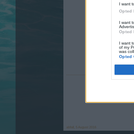
I want t
Opted 
I want 
Advertis
Opted 
I want t
of my P
was col
Opted 
abfall
,
5 August 2016