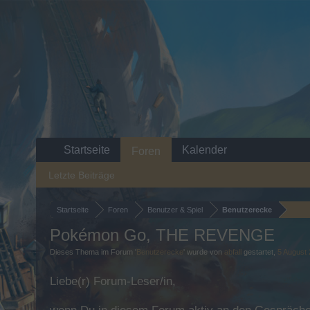
Startseite
Kalender
Foren
Letzte Beiträge
Startseite
Foren
Benutzer & Spiel
Benutzerecke
Pokémon Go, THE REVENGE
Dieses Thema im Forum '
Benutzerecke
' wurde von
abfall
gestartet,
5 August
Liebe(r) Forum-Leser/in,