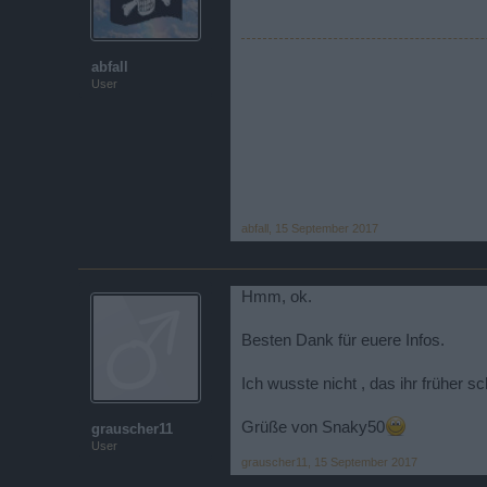
abfall
User
abfall
,
15 September 2017
Hmm, ok.
Besten Dank für euere Infos.
Ich wusste nicht , das ihr früher s
Grüße von Snaky50
grauscher11
User
grauscher11
,
15 September 2017