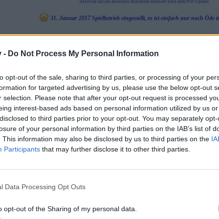
Aktivität auf ein absolutes Minimum reduziert nach dem PvP-Update
31. Januar 2017 Spielbetrieb eingestellt, es ist einfach nur noch Öd
v -
Do Not Process My Personal Information
to opt-out of the sale, sharing to third parties, or processing of your per
ich "Piratenschnack" fallen, da kann man ja "offtopic" Gespräche dor
formation for targeted advertising by us, please use the below opt-out s
rfahrung hat aber gezeigt dass sowas auch dort nicht geduldet wird v
r selection. Please note that after your opt-out request is processed y
unterhalten kann was vom spielerischen her eigentlich eh keinen mehr 
eing interest-based ads based on personal information utilized by us or
disclosed to third parties prior to your opt-out. You may separately opt-
deres ging ist nämlich mal wieder fest vernagelt worden daher mus
losure of your personal information by third parties on the IAB’s list of
. This information may also be disclosed by us to third parties on the
IA
Participants
that may further disclose it to other third parties.
l Data Processing Opt Outs
Piratenschnack" fallen, da kann man ja "offtopic" Gespräche dort führen darf und s
hat aber gezeigt dass sowas auch dort nicht geduldet wird von daher ist dieses Fo
o opt-out of the Sharing of my personal data.
n kann was vom spielerischen her eigentlich eh keinen mehr interessiert.