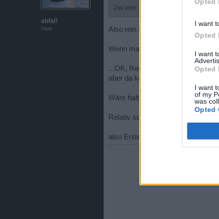
Opted 
Der eine Thread wo es um etwas andere
abfall
I want t
Also rein Praktisch gesehen, sehe
User
Opted 
Wenn man wollte, hätte ich da ein
I want 
Advertis
...OK, Regeln MUSS es auch da g
Opted 
aber da könnten man eine Art Troi
I want t
of my P
Wäre halt ein Dark-Forum in der G
was col
Opted 
Relativ schnell nutzbar
also Erstellt ist schon etwas Klei