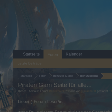
Startseite
Kalender
Foren
Letzte Beiträge
Startseite
Foren
Benutzer & Spiel
Benutzerecke
Piraten Garn Seite für alle...
Dieses Thema im Forum '
Benutzerecke
' wurde von
grauscher11
gestartet,
1
Liebe(r) Forum-Leser/in,