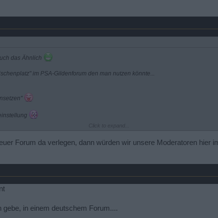
auch das Ähnlich
Nischenplatz" im PSA-Gildenforum den man nutzen könnte...
insetzen"
einstellung
Click to expand...
r Forum da verlegen, dann würden wir unsere Moderatoren hier im 
it Berechtigungen
nt
 gebe, in einem deutschem Forum....