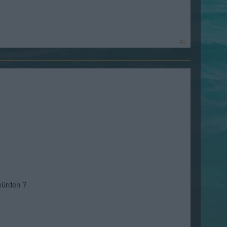
#1
würden ?