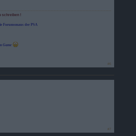
u schreiben !
die Forumsmaus der PSA
e im Game
#6
#7