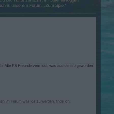
 Dich bitte zunächst im Spiel einloggen.
esuch in unserem Forum!
„Zum Spiel“
ieler Alte PS Freunde vermisst, was aus den so geworden
ten im Forum was los zu werden, finde ich.