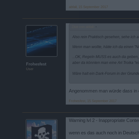
abfall
,
15 September 2017
Zitat von abfall:
↑
Also rein Praktisch gesehen, sehe ich 
Wenn man wollte, hätte ich da einen "
...OK, Regeln MUSS es auch da geben,
aber da könnten man eine Art Troika "e
Frohesfest
User
Wäre halt ein Dark-Forum in der Grund
Relativ schnell nutzbar
Angenommen man würde dass in eue
also Erstellt ist schon etwas Kleines m
Frohesfest
,
15 September 2017
Warning lvl 2 - Inappropriate Conte
wenn es das auch noch in Deutsch