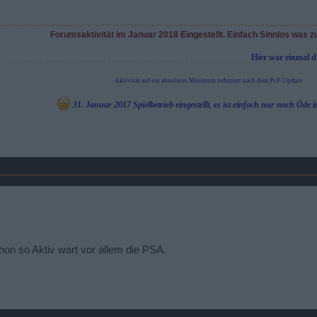
Forumsaktivität im Januar 2018 Eingestellt. Einfach Sinnlos was z
Hier war einmal 
PS: hat da jemand vergessen den Forumsbann zu erstellen (18.1.2018 - 18.2.2018 )??
Aktivität auf ein absolutes Minimum reduziert nach dem PvP-Update
31. Januar 2017 Spielbetrieb eingestellt, es ist einfach nur noch Öd
chon so Aktiv wart vor allem die PSA.