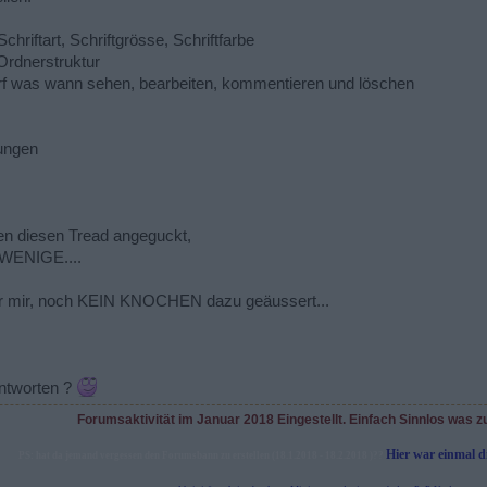
chriftart, Schriftgrösse, Schriftfarbe
Ordnerstruktur
arf was wann sehen, bearbeiten, kommentieren und löschen
ungen
en diesen Tread angeguckt,
 WENIGE....
sser mir, noch KEIN KNOCHEN dazu geäussert...
ntworten ?
Forumsaktivität im Januar 2018 Eingestellt. Einfach Sinnlos was z
Hier war einmal 
PS: hat da jemand vergessen den Forumsbann zu erstellen (18.1.2018 - 18.2.2018 )??