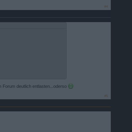
#4
Forum deutlich entlasten...oderso
#5