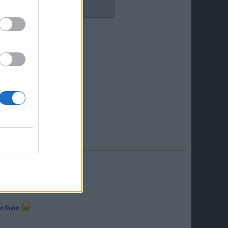
h nix mehr zu sagen.
u schreiben !
die Forumsmaus der PSA
e im Game