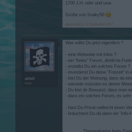
1700 J.H. oder und usw.
Grüße von Snaky50
grauscher11
,
14 September 2017
Was willst Du jetzt eigentlich ?
- eine Webseite mit Infos ?
- ein "freies" Forum, ähnliche Funk
- erstellst Du ein solches Forum ?
- investierst Du deine "Freizeit" i
- bist Du der Meinung, dass da ei
abfall
User
- wieviele müssten es deiner Mein
- Du bist dir Bewusst, dass man 
- dass ein solches Forum, es sehr
- hast Du Privat vielleicht einen 
- bräuchtest Du da dann ein "Inf
Themenkreise beim Erste