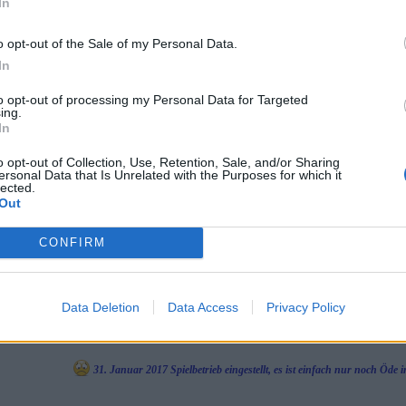
In
s ging ist nämlich mal wieder fest vernagelt worden daher muss man da eigentlic
o opt-out of the Sale of my Personal Data.
 ich auch das Ähnlich
In
en "Nischenplatz" im PSA-Gildenforum den man nutzen könnte...
to opt-out of processing my Personal Data for Targeted
ing.
eben,
In
ka "einsetzen"
o opt-out of Collection, Use, Retention, Sale, and/or Sharing
ersonal Data that Is Unrelated with the Purposes for which it
rundeinstellung
lected.
Out
CONFIRM
nes mit Berechtigungen
Forumsaktivität im Januar 2018 Eingestellt. Einfach Sinnlos was z
Data Deletion
Data Access
Privacy Policy
Hier war einmal 
PS: hat da jemand vergessen den Forumsbann zu erstellen (18.1.2018 - 18.2.2018 )??
Aktivität auf ein absolutes Minimum reduziert nach dem PvP-Update
31. Januar 2017 Spielbetrieb eingestellt, es ist einfach nur noch Öd