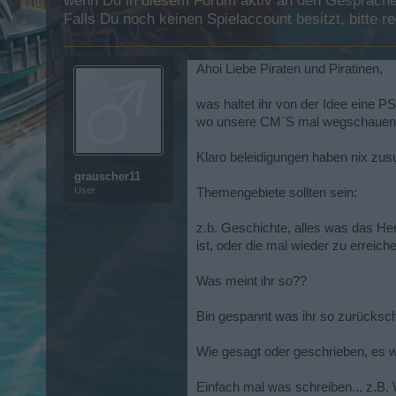
wenn Du in diesem Forum aktiv an den Gesprächen
Falls Du noch keinen Spielaccount besitzt, bitte 
Ahoi Liebe Piraten und Piratinen,
was haltet ihr von der Idee eine P
wo unsere CM`S mal wegschauen so
Klaro beleidigungen haben nix zusuch
grauscher11
User
Themengebiete sollten sein:
z.b. Geschichte, alles was das He
ist, oder die mal wieder zu erreich
Was meint ihr so??
Bin gespannt was ihr so zurücksch
Wie gesagt oder geschrieben, es w
Einfach mal was schreiben... z.B. 