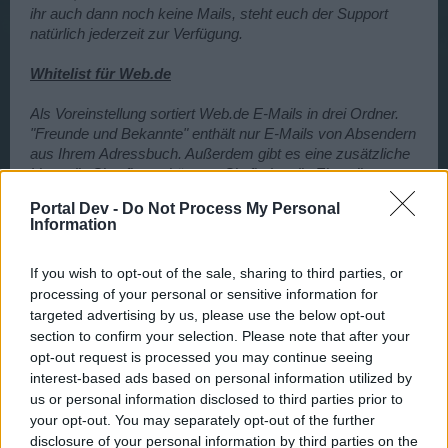
ihr auch dann noch keine Mails, steht euch der Support
natürlich jederzeit zur Verfügung.
Whitelist für Web.de
Als Voreinstellung sortiert Web.de E-Mails in drei Ordner.
"Freunde und Bekannte" enthält nur E-Mails von Absendern
aus Ihrem Adressbuch. Außerdem gibt es eine zusätzliche
Liste, die Sie pflegen können. Sie finden die Einstellung
unter "
Einstellungen
" in der Rubrik
Sicherheit bei
Portal Dev -
Do Not Process My Personal
"Freunde und Bekannte"
. Hier können Sie E-Mail-
Information
Adressen und sogar ganze Domain-Namen angeben, die
Sie immer im Ordner "Freunde und Bekannte" erhalten
If you wish to opt-out of the sale, sharing to third parties, or
möchten.
processing of your personal or sensitive information for
targeted advertising by us, please use the below opt-out
section to confirm your selection. Please note that after your
opt-out request is processed you may continue seeing
interest-based ads based on personal information utilized by
us or personal information disclosed to third parties prior to
your opt-out. You may separately opt-out of the further
disclosure of your personal information by third parties on the