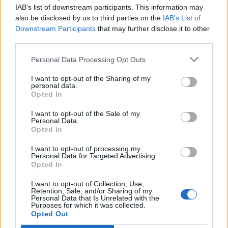
IAB’s list of downstream participants. This information may
also be disclosed by us to third parties on the
IAB’s List of
Downstream Participants
that may further disclose it to other
third parties.
Im Ordner "Unbekannt" finden Sie alle anderen E-Mails und
Personal Data Processing Opt Outs
solche, die nicht sicher als Spam erkannt wurden. Die
beiden letzten Ordner sollten von Zeit zu Zeit nach E-Mails
I want to opt-out of the Sharing of my
personal data.
durchforstet werden, die eventuell vom Filter falsch
Opted In
eingeordnet wurden. Besonders im Unbekannt-Ordner
finden sich oft auch erwünschte E-Mail-Nachrichten.
I want to opt-out of the Sale of my
Personal Data.
Whitelist für Google Mail
Opted In
Die Spamfilter von Google Mail arbeiten ohne spezielle
I want to opt-out of processing my
Personal Data for Targeted Advertising.
White- oder Blacklist. Wenn Sie den Eindruck haben, dass
Opted In
E-Mails bestimmter Absender dennoch stets falsch
einsortiert werden, können Sie einen eigenen Filter
I want to opt-out of Collection, Use,
einrichten. Dafür suchen Sie einfach nach der
Retention, Sale, and/or Sharing of my
Personal Data that Is Unrelated with the
entsprechenden E-Mail-Adresse oder einem Begriff und
Purposes for which it was collected.
erstellen dann mit einem Klick auf den kleinen Pfeil der
Opted Out
Suchbox einen neuen Filter. Markieren Sie als Aktion "Nie