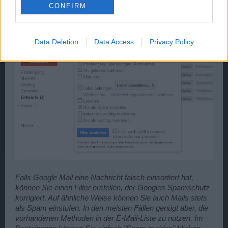
als Spam einstufen".
CONFIRM
Data Deletion
Data Access
Privacy Policy
Falls Google Mail eine Nachricht falsch einsortiert hat,
können Sie einen Filter erstellen, der Googles Spamschutz
korrigiert. Auf ähnliche Weise können Sie auch Mails stets
als Spam einstufen. In den meisten Fällen genügt aber, die
vorhandenen Methoden in der E-Mail-Liste zu nutzen. Im