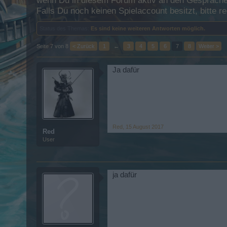
wenn Du in diesem Forum aktiv an den Gesprächen
Falls Du noch keinen Spielaccount besitzt, bitte 
Status des Themas:
Es sind keine weiteren Antworten möglich.
Seite 7 von 8
< Zurück
1
←
3
4
5
6
7
8
Weiter >
Ja dafür
Red
,
15 August 2017
Red
User
ja dafür