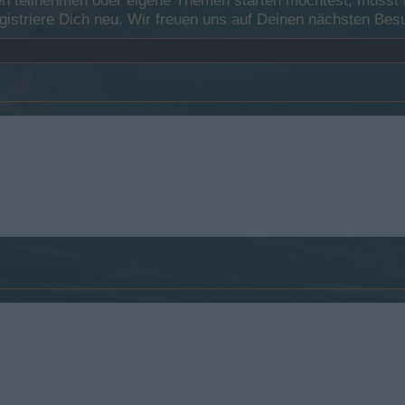
 teilnehmen oder eigene Themen starten möchtest, musst Du
registriere Dich neu. Wir freuen uns auf Deinen nächsten B