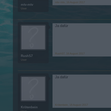
mtv-mtv
,
16 August 2017
mtv-mtv
User
Ja dafür
RushS7
,
16 August 2017
RushS7
User
Ja dafür
Krötenbein
,
18 August 2017
Krötenbein