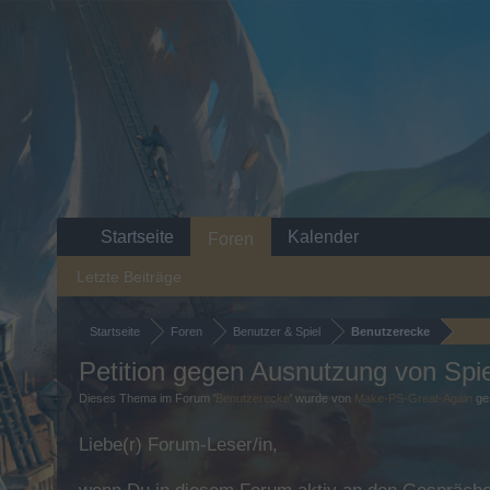
Startseite
Kalender
Foren
Letzte Beiträge
Startseite
Foren
Benutzer & Spiel
Benutzerecke
Petition gegen Ausnutzung von Spie
Dieses Thema im Forum '
Benutzerecke
' wurde von
Make-PS-Great-Again
ges
Liebe(r) Forum-Leser/in,