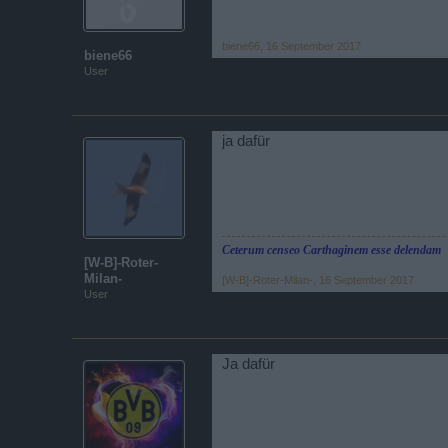
biene66
,
16 September 2017
biene66
User
ja dafür
Ceterum censeo Carthaginem esse delendam
[W-B]-Roter-
Milan-
[W-B]-Roter-Milan-
,
16 September 2017
User
Ja dafür