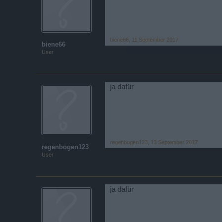
biene66
,
11 September 2017
biene66
User
ja dafür
regenbogen123
,
13 September 2017
regenbogen123
User
ja dafür