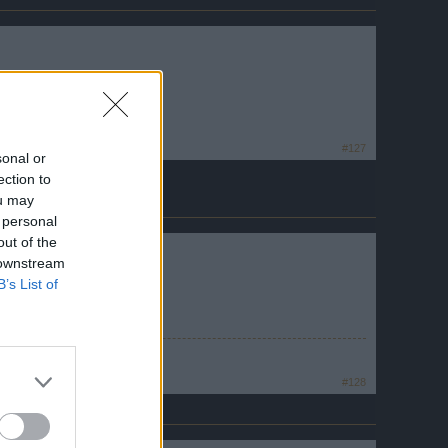
#127
sonal or
ection to
ou may
 personal
out of the
 downstream
B’s List of
#128