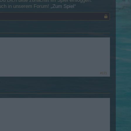
 Dich bitte zunächst im Spiel einloggen.
esuch in unserem Forum!
„Zum Spiel“
#121