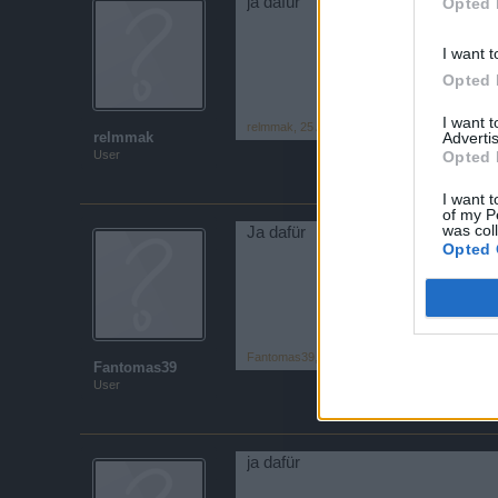
ja dafür
Opted 
I want t
Opted 
I want 
relmmak
,
25 August 2017
Advertis
relmmak
Opted 
User
I want t
of my P
was col
Ja dafür
Opted 
Fantomas39
,
26 August 2017
Fantomas39
User
ja dafür