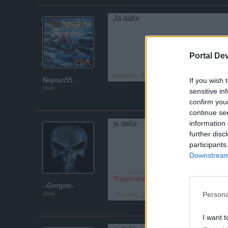
Ja dafür
Portal De
Neptun55
,
19 August 2017
If you wish 
Neptun55
User
sensitive in
confirm you
continue se
information 
ja dafür
further disc
participants
Downstream 
"Furcht ist der Pfad zur dunklen Seite. F
.-Gorgon-.
User
Persona
.-Gorgon-.
,
21 August 2017
I want t