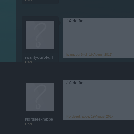
User
JA dafür
iwantyourSkull
,
19 August 2017
iwantyourSkull
User
JA dafür
Nordseekrabbe
,
19 August 2017
Nordseekrabbe
User