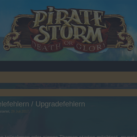
lefehlern / Upgradefehlern
tartet,
29 Juli 2017
.