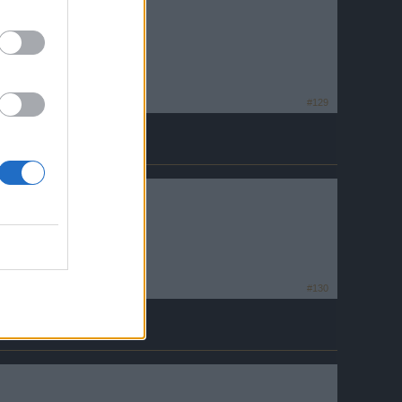
#129
#130