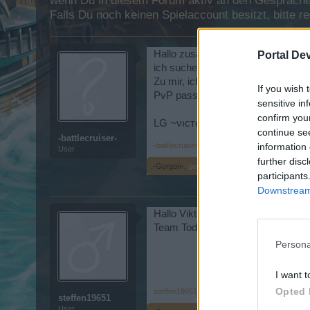
wenn Du in diesem Forum aktiv an den Gesprächen
Falls Du noch keinen Spielaccount besitzt, bitte 
Hallo zusammen,
Portal De
ich suche eine aktive Gilde am best
Zu mir, ich bin schon eine weile 
If you wish 
PvP passe ich mich an.
sensitive in
confirm you
LG ~νıcтσяıα~
continue se
-battlecruiser-
-battlecruiser-
,
15 März 2017
information 
User
further disc
.-Gorgon-.
gefällt dies.
participants
Downstream 
Hallo Viktoria.Bin der Steffen Gil
Team Tod mit Herz. Gruß Ich1965
Persona
I want t
Opted 
steffen19651
,
16 März 2017
steffen19651
User