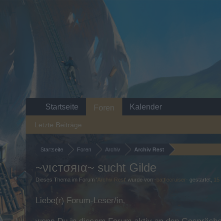
Startseite
Kalender
Foren
Letzte Beiträge
Startseite
Foren
Archiv
Archiv Rest
~νıcтσяıα~ sucht Gilde
Dieses Thema im Forum '
Archiv Rest
' wurde von
-battlecruiser-
gestartet,
15
Liebe(r) Forum-Leser/in,