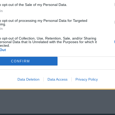
o opt-out of the Sale of my Personal Data.
In
n der soc komm doch zun uns pd1
to opt-out of processing my Personal Data for Targeted
ing.
In
o opt-out of Collection, Use, Retention, Sale, and/or Sharing
ersonal Data that Is Unrelated with the Purposes for which it
lected.
Out
CONFIRM
, wenn du zu uns kommst. (Bei interesse Melde dich einfach bei mir 
Data Deletion
Data Access
Privacy Policy
 eigenem TS Server und Spaß am Spiel.
von Früher kennst, wir haben uns im Februar 2015 komplett verändert