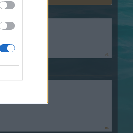
#3
oder der Gilde)
.
#4