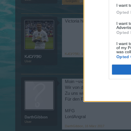
.-Gorgon-.
gefällt dies.
I want t
Opted 
Victoria hi wir waren zusammen i
I want 
Advertis
Opted 
I want t
of my P
was col
ᏦᏗᏝᎩᎮᏕᎧ
,
16 März 2017
ᏦᏗᏝᎩᎮᏕᎧ
Opted 
User
Moin ~νıcтσяıα~,
Wir von der B2R würden uns freuen
Zu uns wir sind ne 50er Gilde mit
Für den Fall das du die B2R noch 
MFG
LordAngral
DarthGibbon
User
DarthGibbon
,
16 März 2017