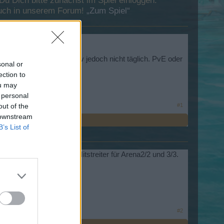
 Dich bitte zunächst im Spiel einloggen.
esuch in unserem Forum!
„Zum Spiel“
vel 34, regelmäßig aktiv jedoch nicht täglich. PvE oder
sonal or
ection to
ou may
 personal
out of the
#1
 downstream
B’s List of
h kein TS. Suche auch Mitstreiter für Arena2/2 und 3/3.
#2