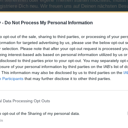
 teilnehmen oder eigene Themen starten möchtest, musst Du
registriere Dich neu. Wir freuen uns auf Deinen nächsten B
v -
Do Not Process My Personal Information
en mit TS3 ( Server kann ich notfalls stellen)
im Game und kenne mich somit auch sehr gut aus, Zorn des Drachen, Le
to opt-out of the sale, sharing to third parties, or processing of your per
formation for targeted advertising by us, please use the below opt-out s
r selection. Please note that after your opt-out request is processed y
eing interest-based ads based on personal information utilized by us or
disclosed to third parties prior to your opt-out. You may separately opt-
losure of your personal information by third parties on the IAB’s list of
. This information may also be disclosed by us to third parties on the
IA
Participants
that may further disclose it to other third parties.
de AWG Level15. Bin selber Level 50. Täglich hier unterwegs. Habe noc
l Data Processing Opt Outs
o opt-out of the Sharing of my personal data.
In