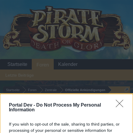
Startseite
Kalender
Foren
Letzte Beiträge
Startseite
Foren
Zentrale
Offizielle Ankündigungen
Neues PvP-System-PvP-
Ankündigung
Portal Dev -
Do Not Process My Personal
Saison
Information
If you wish to opt-out of the sale, sharing to third parties, or
Liebe(r) Forum-Leser/in,
processing of your personal or sensitive information for