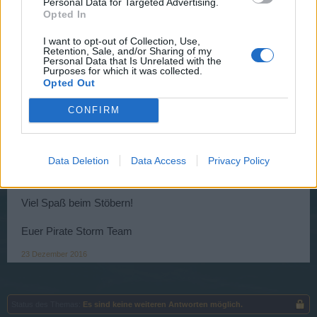
Personal Data for Targeted Advertising.
Euer Pirate Storm Team
Opted In
Zuletzt bearbeitet:
21 Dezember 2016
I want to opt-out of Collection, Use,
16 Dezember 2016
Retention, Sale, and/or Sharing of my
Personal Data that Is Unrelated with the
Purposes for which it was collected.
Opted Out
~Viper~
Guest
CONFIRM
Ahoi Piraten,
Data Deletion
Data Access
Privacy Policy
nun könnt Ihr auch die Ranglisten sowie Rang-
Abzeichen/Punkte unter
> FAQ
finden.
Viel Spaß beim Stöbern!
Euer Pirate Storm Team
23 Dezember 2016
Status des Themas:
Es sind keine weiteren Antworten möglich.