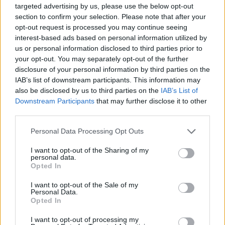
targeted advertising by us, please use the below opt-out
wenn Du in diesem Forum aktiv an den Gesprächen
section to confirm your selection. Please note that after your
teilnehmen oder eigene Themen starten möchtest,
opt-out request is processed you may continue seeing
musst Du Dich bitte zunächst im Spiel einloggen.
interest-based ads based on personal information utilized by
Falls Du noch keinen Spielaccount besitzt, bitte
us or personal information disclosed to third parties prior to
registriere Dich neu. Wir freuen uns auf Deinen
your opt-out. You may separately opt-out of the further
nächsten Besuch in unserem Forum!
„Zum Spiel“
disclosure of your personal information by third parties on the
Status des Themas:
Es sind keine weiteren Antworten möglich.
IAB’s list of downstream participants. This information may
also be disclosed by us to third parties on the
IAB’s List of
Downstream Participants
that may further disclose it to other
~Viper~
third parties.
Guest
Personal Data Processing Opt Outs
Ahoi Piraten.
I want to opt-out of the Sharing of my
personal data.
die neue PvP-Saison hat nun am
13.12.2016
begonnen und
Opted In
endet am
20.03.2017
.
I want to opt-out of the Sale of my
Hier findet Ihr die>>
FAQ
Personal Data.
Opted In
Wir wünschen Euch viel Spaß!
I want to opt-out of processing my