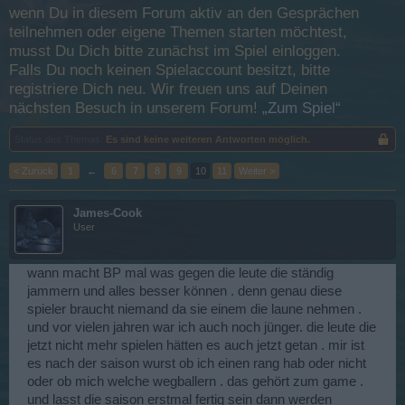
wenn Du in diesem Forum aktiv an den Gesprächen
teilnehmen oder eigene Themen starten möchtest,
musst Du Dich bitte zunächst im Spiel einloggen.
Falls Du noch keinen Spielaccount besitzt, bitte
registriere Dich neu. Wir freuen uns auf Deinen
nächsten Besuch in unserem Forum!
„Zum Spiel“
Status des Themas:
Es sind keine weiteren Antworten möglich.
< Zurück
1
←
6
7
8
9
10
11
Weiter >
James-Cook
User
wann macht BP mal was gegen die leute die ständig
jammern und alles besser können . denn genau diese
spieler braucht niemand da sie einem die laune nehmen .
und vor vielen jahren war ich auch noch jünger. die leute die
jetzt nicht mehr spielen hätten es auch jetzt getan . mir ist
es nach der saison wurst ob ich einen rang hab oder nicht
oder ob mich welche wegballern . das gehört zum game .
und lasst die saison erstmal fertig sein dann werden