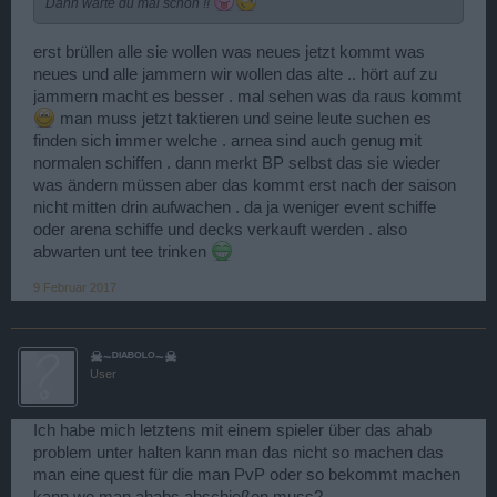
Dann warte du mal schön !!
erst brüllen alle sie wollen was neues jetzt kommt was
neues und alle jammern wir wollen das alte .. hört auf zu
jammern macht es besser . mal sehen was da raus kommt
man muss jetzt taktieren und seine leute suchen es
finden sich immer welche . arnea sind auch genug mit
normalen schiffen . dann merkt BP selbst das sie wieder
was ändern müssen aber das kommt erst nach der saison
nicht mitten drin aufwachen . da ja weniger event schiffe
oder arena schiffe und decks verkauft werden . also
abwarten unt tee trinken
9 Februar 2017
☠~ᴰᴵᴬᴮᴼᴸᴼ~☠
User
Ich habe mich letztens mit einem spieler über das ahab
problem unter halten kann man das nicht so machen das
man eine quest für die man PvP oder so bekommt machen
kann wo man ahabs abschießen muss?