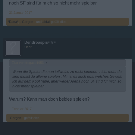
noch SF sind für mich so nicht mehr spielbar
31 Januar 2017
*Dana*
,
.-Gorgon-.
und
abfall
gefällt dies.
Dendroaspis≈☆≈
User
Zitat von fregatte1953:
↑
Wenn die Spieler die nun teilweise zu recht jammern nicht mehr da
sind musst du alleine spielen . Mir ist es auch egal welches Geweih
ich auf dem Kopf habe, aber weder Arena noch SF sind für mich so
nicht mehr spielbar
Warum? Kann man doch beides spielen?
1 Februar 2017
.-Gorgon-.
gefällt dies.