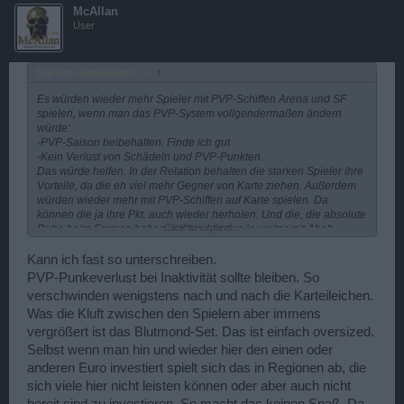
McAllan
User
Zitat von Dendroaspis≈☆≈:
↑
Es würden wieder mehr Spieler mit PVP-Schiffen Arena und SF
spielen, wenn man das PVP-System vollgendermaßen ändern
würde:
-PVP-Saison beibehalten. Finde ich gut
-Kein Verlust von Schädeln und PVP-Punkten.
Das würde helfen. In der Relation behalten die starken Spieler ihre
Vorteile, da die eh viel mehr Gegner von Karte ziehen. Außerdem
würden wieder mehr mit PVP-Schiffen auf Karte spielen. Da
können die ja ihre Pkt. auch wieder herholen. Und die, die absolute
Click to expand...
Ruhe beim Farmen haben wollen, können ja weiter mit Ahab
fahren.
Ich denke, das würde helfen.
Kann ich fast so unterschreiben.
Und beseitigt bitte die Bugs!
PVP-Punkeverlust bei Inaktivität sollte bleiben. So
MfG
verschwinden wenigstens nach und nach die Karteileichen.
Was die Kluft zwischen den Spielern aber immens
vergrößert ist das Blutmond-Set. Das ist einfach oversized.
Selbst wenn man hin und wieder hier den einen oder
anderen Euro investiert spielt sich das in Regionen ab, die
sich viele hier nicht leisten können oder aber auch nicht
bereit sind zu investieren. So macht das keinen Spaß. Da