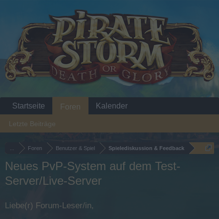
Startseite
Kalender
Foren
Letzte Beiträge
...
Foren
Benutzer & Spiel
Spielediskussion & Feedback
Neues PvP-System auf dem Test-
Server/Live-Server
Liebe(r) Forum-Leser/in,