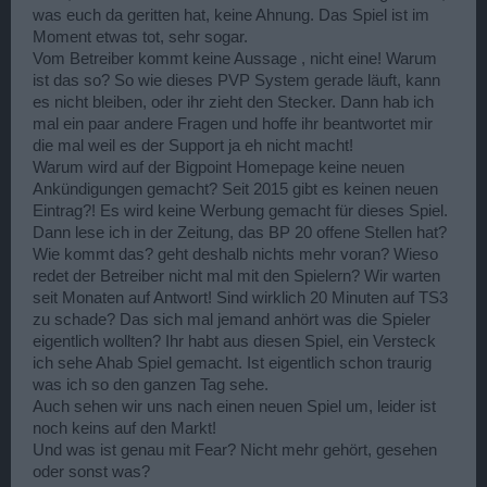
was euch da geritten hat, keine Ahnung. Das Spiel ist im
Moment etwas tot, sehr sogar.
Vom Betreiber kommt keine Aussage , nicht eine! Warum
ist das so? So wie dieses PVP System gerade läuft, kann
es nicht bleiben, oder ihr zieht den Stecker. Dann hab ich
mal ein paar andere Fragen und hoffe ihr beantwortet mir
die mal weil es der Support ja eh nicht macht!
Warum wird auf der Bigpoint Homepage keine neuen
Ankündigungen gemacht? Seit 2015 gibt es keinen neuen
Eintrag?! Es wird keine Werbung gemacht für dieses Spiel.
Dann lese ich in der Zeitung, das BP 20 offene Stellen hat?
Wie kommt das? geht deshalb nichts mehr voran? Wieso
redet der Betreiber nicht mal mit den Spielern? Wir warten
seit Monaten auf Antwort! Sind wirklich 20 Minuten auf TS3
zu schade? Das sich mal jemand anhört was die Spieler
eigentlich wollten? Ihr habt aus diesen Spiel, ein Versteck
ich sehe Ahab Spiel gemacht. Ist eigentlich schon traurig
was ich so den ganzen Tag sehe.
Auch sehen wir uns nach einen neuen Spiel um, leider ist
noch keins auf den Markt!
Und was ist genau mit Fear? Nicht mehr gehört, gesehen
oder sonst was?