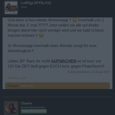
ĿოŔDʓĿƱFŦßĿΛSƐ
User
Und dann schon wieder Monsterjagt ?
Innerhalb von 1
Monat das 3. mal ????? Jetzt wollen sie alle auf Ahabs
bringen damit hier noch weniger wird und sie bald schluss
machen können !!
3x Monsterjagt innerhalb eines Monats zeugt für eure
Ideenlosigkeit !!
Liebes BP Team ihr müßt
AUFWACHEN
es ist kurz vor
12!! Die ZEIT läuft gegen EUCH bzw. gegen PirateStorm!!
Zuletzt bearbeitet:
2 Februar 2017
2 Februar 2017
.-Gorgon-.
gefällt dies.
Charlie
Board Administrator
Team Pirate Storm