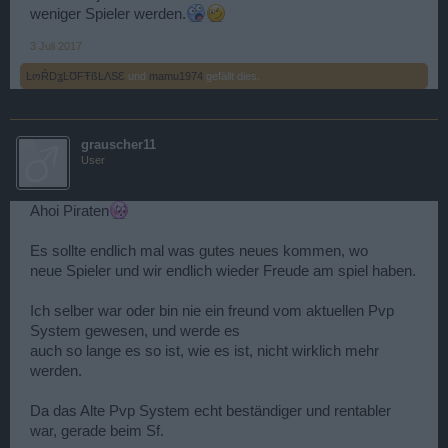
weniger Spieler werden.
3 Juli 2017
ĿოŔDʓĿƱFŦßĿΛSƐ
und
mamu1974
gefällt dies.
grauscher11
User
Ahoi Piraten
Es sollte endlich mal was gutes neues kommen, wo
neue Spieler und wir endlich wieder Freude am spiel haben.
Ich selber war oder bin nie ein freund vom aktuellen Pvp
System gewesen, und werde es
auch so lange es so ist, wie es ist, nicht wirklich mehr
werden.
Da das Alte Pvp System echt beständiger und rentabler
war, gerade beim Sf.