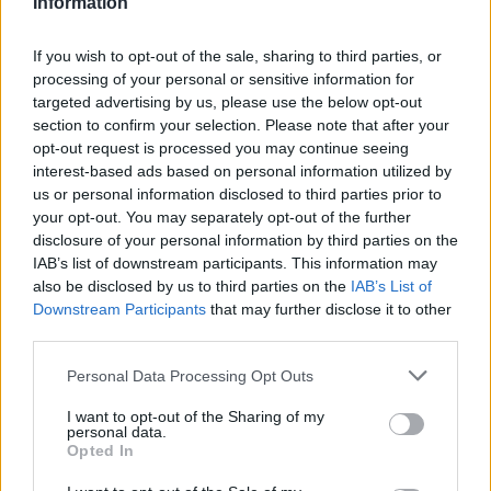
Information
8 Februar 2017
If you wish to opt-out of the sale, sharing to third parties, or
processing of your personal or sensitive information for
Mikey0505
targeted advertising by us, please use the below opt-out
User
section to confirm your selection. Please note that after your
opt-out request is processed you may continue seeing
interest-based ads based on personal information utilized by
Zitat von James-Cook:
↑
us or personal information disclosed to third parties prior to
wartet doch mal ab bis die saison rum ist das wird bestimmt ne
your opt-out. You may separately opt-out of the further
änderung kommen .
disclosure of your personal information by third parties on the
IAB’s list of downstream participants. This information may
Wie lange und worauf willst du noch warten
? Bis hier
also be disclosed by us to third parties on the
IAB’s List of
alles dunkel ist oder die Karten komplett leer ?
Downstream Participants
that may further disclose it to other
Dann warte du mal schön !!
third parties.
8 Februar 2017
Personal Data Processing Opt Outs
I want to opt-out of the Sharing of my
Bloodimary
personal data.
User
Opted In