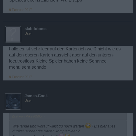
Spielbetriebeinstellenden" Wurzlsepp
Und was ist genau mit Fear? Nicht mehr gehört, gesehen oder
sonst was?
9 Februar 2017
Kommt das Schädelevent nochmal? Wird das geraubte Blut runter
gesetzt vom Kaufpreis her? Weil 2500 Schädel bekommt man nicht
mehr so leicht zusammen! Vllt auf 250 runter gehen?
stabiloboss
Es wäre wirklich mal schön, wenn von irgendwo mal eine richtige
User
Aussage kommt und bitte nicht wieder so etwas halbes!
Vielen Dank
hallo.es ist sehr leer auf den Karten.ich weiß nicht wie es
auf den oberen Karten aussieht aber auf den unteren-
MfG
leer,trostloss.Kleine Spieler haben keine Schance
mehr..sehr schade
9 Februar 2017
James-Cook
User
Zitat von Mikey0505:
↑
Wie lange und worauf willst du noch warten
? Bis hier alles
dunkel ist oder die Karten komplett leer ?