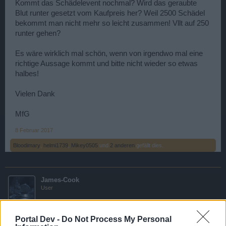
Kommt das Schädelevent nochmal? Wird das geraubte
Blut runter gesetzt vom Kaufpreis her? Weil 2500 Schädel
bekommt man nicht mehr so leicht zusammen! Vllt auf 250
runter gehen?
Es wäre wirklich mal schön, wenn von irgendwo mal eine
richtige Aussage kommt und bitte nicht wieder so etwas
halbes!
Vielen Dank
MfG
8 Februar 2017
Bloodimary
,
helmi1739
,
Mikey0505
und
2 anderen
gefällt dies.
James-Cook
User
wartet doch mal ab bis die saison rum ist das wird
Portal Dev -
Do Not Process My Personal
bestimmt ne änderung kommen .