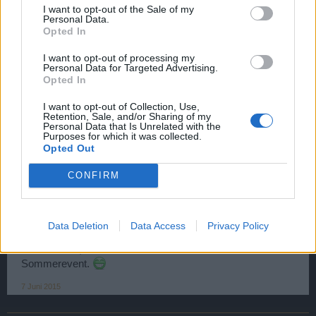
I want to opt-out of the Sale of my
Ich möchte ja nicht nörgeln, aber vielleicht baust du noch
Personal Data.
ein Gildendeck und die Arenazwischendecks mit ein, sowie
Opted In
das Große Sturmschott, sodass man sich die Gesamtpreis
für ein Schiff, abgesehen von den Kosten für das
I want to opt-out of processing my
Eventdeck und das Schiff selbst direkt anzeigen lassen
Personal Data for Targeted Advertising.
Opted In
kann.
I want to opt-out of Collection, Use,
Große Lob!
Retention, Sale, and/or Sharing of my
Personal Data that Is Unrelated with the
Purposes for which it was collected.
Bis denne Flyebye
Opted Out
6 Juni 2015
CONFIRM
Aarrl
User
Data Deletion
Data Access
Privacy Policy
Feine Sache, vielen Dank. Jetzt fehlt nur noch das
Sommerevent.
7 Juni 2015