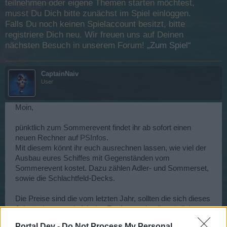
teilnehmen oder eigene Themen starten möchtest,
musst Du Dich bitte zunächst im Spiel einloggen.
Falls Du noch keinen Spielaccount besitzt, bitte
registriere Dich neu. Wir freuen uns auf Deinen
nächsten Besuch in unserem Forum!
„Zum Spiel“
CaptainNaiv
User
Moin,
pünktlich zum Sommerevent findet ihr ab sofort einen
neuen Rechner auf
PSInfos
.
Mit diesem könnt ihr euch ausrechnen lassen, wie viel der
Ausbau eures Schiffes mit Gegenständen vom
Sommerevent kostet. Dazu zählen Adler- und Sommerset,
sowie die Schlachtfeld-Decks.
Die Preise sind die vom letzten Jahr, sollten die sich dieses
Jahr ändern, werde ich den Rechner schnellstmöglich
anpassen. Alle Angaben wie immer ohne Gewähr
Portal Dev -
Do Not Process My Personal