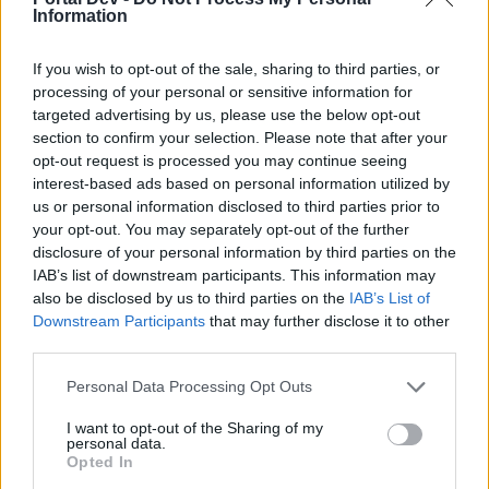
Information
Ich weiß nicht, ob überhaupt Interesse daran besteht. War
eher eine spontane Idee diese Nacht zwischen den
If you wish to opt-out of the sale, sharing to third parties, or
Sterndrachen
processing of your personal or sensitive information for
http://psinfos.jimdo.com/rechner/kosten-sommerevent/
targeted advertising by us, please use the below opt-out
section to confirm your selection. Please note that after your
Viel Spaß damit und noch ein schönes Wochenende.
opt-out request is processed you may continue seeing
interest-based ads based on personal information utilized by
Viele Grüße
us or personal information disclosed to third parties prior to
Captain
your opt-out. You may separately opt-out of the further
disclosure of your personal information by third parties on the
6 Juni 2015
IAB’s list of downstream participants. This information may
Nightwalker
,
Therapeut
,
abfall
und
4 anderen
gefällt dies.
also be disclosed by us to third parties on the
IAB’s List of
Downstream Participants
that may further disclose it to other
third parties.
12fly81
User
Personal Data Processing Opt Outs
I want to opt-out of the Sharing of my
Also um sich mal schnell einen Überblick zu verschaffen ist
personal data.
der Rechner richtig Genial.
Opted In