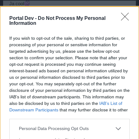
Ja cool
Aber dafür ist es zu spät KIdd!!! weil nix gemacht wird für
mich ein langer spieler im P-S muß sagen das der reitz am
Portal Dev -
Do Not Process My Personal
spiel bei mir raus ist habe alles was man im spiel haben
Information
kann erfolge 1vs1 2vs2 3vs3 ich hab die arena oft
gewonnen mit meinem groß gezogenen Acc aber was hier
If you wish to opt-out of the sale, sharing to third parties, or
im spiel der zeit los ist is nicht normal da fährt man über die
processing of your personal or sensitive information for
Karten und was kommt einem entgegen Ein Golem
targeted advertising by us, please use the below opt-out
Farmbot
da zu kommt dieser ganze acc handel das
section to confirm your selection. Please note that after your
macht kein spass mehr hier sorry
opt-out request is processed you may continue seeing
22 Mai 2019
interest-based ads based on personal information utilized by
us or personal information disclosed to third parties prior to
.-Gorgon-.
und
Felix-Sophia
gefällt dies.
your opt-out. You may separately opt-out of the further
disclosure of your personal information by third parties on the
IAB’s list of downstream participants. This information may
Felix-Sophia
also be disclosed by us to third parties on the
IAB’s List of
User
Downstream Participants
that may further disclose it to other
third parties.
Kann ich dir nur Recht geben. Gerade die Betrüger machen
das Spiel ganz kaputt. Leider halten die sich noch für die
Personal Data Processing Opt Outs
Größten.