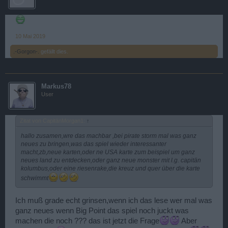
10 Mai 2019
.-Gorgon-.
gefällt dies.
Markus78
User
Zitat von CapitänMorgan1:
↑
hallo zusamen,wre das machbar ,bei pirate storm mal was ganz
neues zu bringen,was das spiel wieder interessanter
macht,zb,neue karten,oder ne USA karte zum beispiel um ganz
neues land zu entdecken,oder ganz neue monster mit l.g. capitän
kolumbus,oder eine riesenrake,die kreuz und quer über die karte
schwimmt
Ich muß grade echt grinsen,wenn ich das lese wer mal was
ganz neues wenn Big Point das spiel noch juckt was
machen die noch ??? das ist jetzt die Frage
Aber