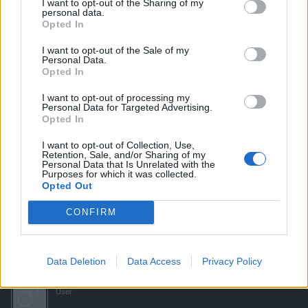
I want to opt-out of the Sharing of my
22 Mai 2019
personal data.
Opted In
.-Gorgon-.
gefällt dies.
I want to opt-out of the Sale of my
Personal Data.
Opted In
Frohesfest
User
I want to opt-out of processing my
Personal Data for Targeted Advertising.
Opted In
Irgendwo hatte ich Mal was erwähnt mit Realisten und
Optimisten. Aber naja
I want to opt-out of Collection, Use,
Retention, Sale, and/or Sharing of my
Wusstet ihr das wenn man einem Schiff einen Zitadellen-
Personal Data that Is Unrelated with the
Purposes for which it was collected.
Treffer verpasst meistens die Munitionsbunker,die Brücke
Opted Out
oder die Maschinenräume betroffen sind?
CONFIRM
22 Mai 2019
.-Gorgon-.
gefällt dies.
Data Deletion
Data Access
Privacy Policy
grauscher11
User