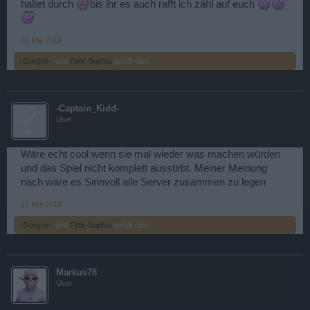
haltet durch
bis ihr es auch rafft ich zähl auf euch
19 Mai 2019
.-Gorgon-.
und
Felix-Sophia
gefällt dies.
-Captain_Kidd-
User
Wäre echt cool wenn sie mal wieder was machen würden
und das Spiel nicht komplett ausstirbt. Meiner Meinung
nach wäre es Sinnvoll alle Server zusammen zu legen
21 Mai 2019
.-Gorgon-.
und
Felix-Sophia
gefällt dies.
Markus78
User