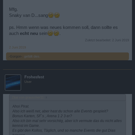
Mfg.
Snaky van D...sang
ps. Hmm wenn was neues kommen soll, dann sollte es
auch
echt neu
sein
.
Zuletzt bearbeitet:
2 Juni 2019
2 Juni 2019
.-Gorgon-.
gefällt dies.
Frohesfest
User
Zitat von grauscher11:
↑
Ahoi Pirat.
Also ich weiß net, aber hast du schon alle Events gespielt?
Bonus Karten, SF`s , Arena 1 2 3 er?
Also ich bin mal sehr vorsichtig, aber ich vermute das du nicht alles
kennst im Game.
Es gibt den Kollos, Täglich, und so manche Events die gut Dias