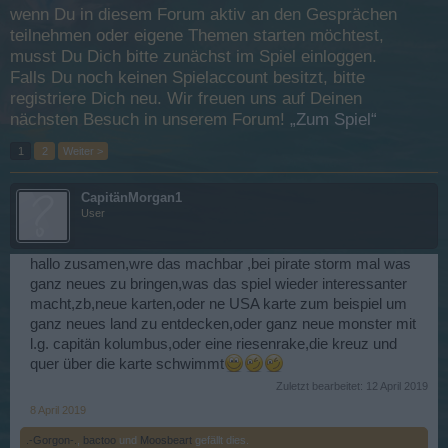
wenn Du in diesem Forum aktiv an den Gesprächen
teilnehmen oder eigene Themen starten möchtest,
musst Du Dich bitte zunächst im Spiel einloggen.
Falls Du noch keinen Spielaccount besitzt, bitte
registriere Dich neu. Wir freuen uns auf Deinen
nächsten Besuch in unserem Forum!
„Zum Spiel“
1
2
Weiter >
CapitänMorgan1
User
hallo zusamen,wre das machbar ,bei pirate storm mal was
ganz neues zu bringen,was das spiel wieder interessanter
macht,zb,neue karten,oder ne USA karte zum beispiel um
ganz neues land zu entdecken,oder ganz neue monster mit
l.g. capitän kolumbus,oder eine riesenrake,die kreuz und
quer über die karte schwimmt
Zuletzt bearbeitet:
12 April 2019
8 April 2019
.-Gorgon-.
,
bactoo
und
Moosbeart
gefällt dies.