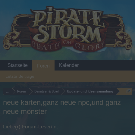
Startseite
Kalender
Foren
Letzte Beiträge
...
Foren
Benutzer & Spiel
Update- und Ideensammlung
neue karten,ganz neue npc,und ganz
neue monster
Liebe(r) Forum-Leser/in,