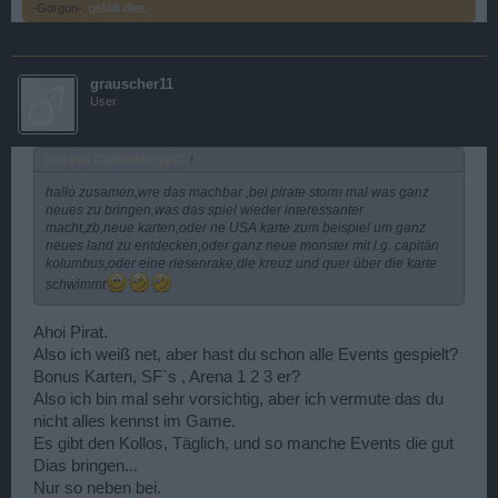
.-Gorgon-.
gefällt dies.
grauscher11
User
Zitat von CapitänMorgan1:
↑
hallo zusamen,wre das machbar ,bei pirate storm mal was ganz
neues zu bringen,was das spiel wieder interessanter
macht,zb,neue karten,oder ne USA karte zum beispiel um ganz
neues land zu entdecken,oder ganz neue monster mit l.g. capitän
kolumbus,oder eine riesenrake,die kreuz und quer über die karte
schwimmt
Ahoi Pirat.
Also ich weiß net, aber hast du schon alle Events gespielt?
Bonus Karten, SF`s , Arena 1 2 3 er?
Also ich bin mal sehr vorsichtig, aber ich vermute das du
nicht alles kennst im Game.
Es gibt den Kollos, Täglich, und so manche Events die gut
Dias bringen...
Nur so neben bei.