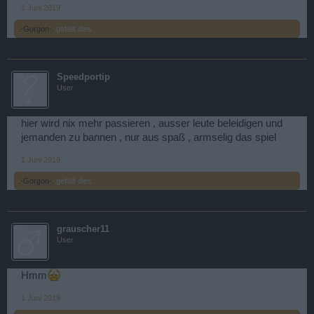
1 Juni 2019
.-Gorgon-.
gefällt dies.
Speedportip
User
hier wird nix mehr passieren , ausser leute beleidigen und
jemanden zu bannen , nur aus spaß , armselig das spiel
1 Juni 2019
.-Gorgon-.
gefällt dies.
grauscher11
User
Hmm
1 Juni 2019