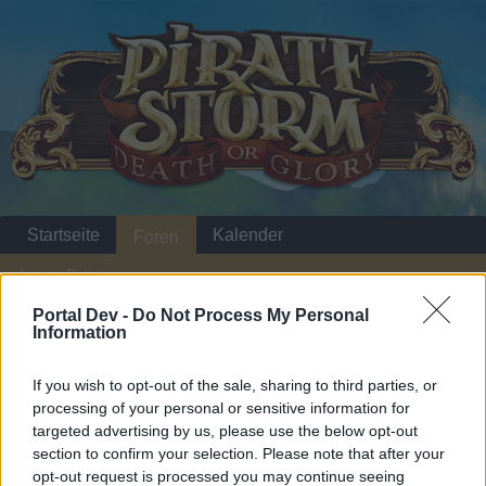
Startseite
Kalender
Foren
Letzte Beiträge
Portal Dev -
Do Not Process My Personal
Startseite
Foren
Zentrale
Offizielle Ankündigungen
Information
Monsterjagd
Ankündigung
If you wish to opt-out of the sale, sharing to third parties, or
processing of your personal or sensitive information for
Liebe(r) Forum-Leser/in,
targeted advertising by us, please use the below opt-out
section to confirm your selection. Please note that after your
wenn Du in diesem Forum aktiv an den Gesprächen
opt-out request is processed you may continue seeing