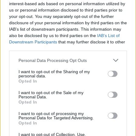
teilnehmen oder eigene Themen starten möchtest,
interest-based ads based on personal information utilized by
musst Du Dich bitte zunächst im Spiel einloggen.
us or personal information disclosed to third parties prior to
Falls Du noch keinen Spielaccount besitzt, bitte
your opt-out. You may separately opt-out of the further
registriere Dich neu. Wir freuen uns auf Deinen
disclosure of your personal information by third parties on the
nächsten Besuch in unserem Forum!
„Zum Spiel“
IAB’s list of downstream participants. This information may
also be disclosed by us to third parties on the
IAB’s List of
Status des Themas:
Es sind keine weiteren Antworten möglich.
Downstream Participants
that may further disclose it to other
third parties.
~Viper~
Personal Data Processing Opt Outs
Guest
I want to opt-out of the Sharing of my
Ahoi Piraten,
personal data.
Opted In
Das Monsterjagd-Event ist ein Mini Event bei dem es
I want to opt-out of the Sale of my
darum geht in einer bestimmten Zeitspanne so viele
Personal Data.
Monster wie möglich zu töten. Die besten Monsterjäger
Opted In
werden belohnt. Um Euch auch passend dafür auszurüsten
sind die Ahab und die Jagdklingen für Euch verfügbar. Seid
I want to opt-out of processing my
Personal Data for Targeted Advertising.
Ihr der Herausforderungen gewachsen und möchtet mehr
Opted In
Informationen, dann lest die
FAQ
!
I want to opt-out of Collection, Use,