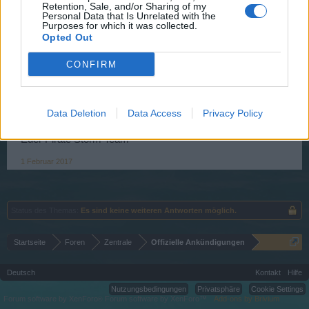
Retention, Sale, and/or Sharing of my
Start: 03.02.2017 17:00:00 (local server time)
Personal Data that Is Unrelated with the
Purposes for which it was collected.
Opted Out
Ende: 03.02.2017 18:30:00 (local server time)
CONFIRM
Vorbereitungszeit : 17:00 Uhr - 17:30 Uhr
Wichtig: Die Eventitems gibt es nur während des
Events im Shop!
Data Deletion
Data Access
Privacy Policy
Euer Pirate Storm Team
1 Februar 2017
Status des Themas:
Es sind keine weiteren Antworten möglich.
Startseite
Foren
Zentrale
Offizielle Ankündigungen
Deutsch
Kontakt
Hilfe
Nutzungsbedingungen
Privatsphäre
Cookie Settings
Forum software by XenForo
Forum software by XenForo™
Add-ons by Brivium
®