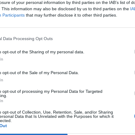
 teilnehmen oder eigene Themen starten möchtest, musst Du
losure of your personal information by third parties on the IAB’s list of
registriere Dich neu. Wir freuen uns auf Deinen nächsten B
. This information may also be disclosed by us to third parties on the
IA
Participants
that may further disclose it to other third parties.
n noch neue Member auf DE1.
l Data Processing Opt Outs
en .Wir sind eine friedliche PVE orientierte Gilde und besitzen eine Gi
o opt-out of the Sharing of my personal data.
In
r über 18 Jahre alt sein
o opt-out of the Sale of my Personal Data.
In
ereit während du spielst auf TS anwesend zu sein , das vereinfacht 
to opt-out of processing my Personal Data for Targeted
ing.
In
ohl auf TS als auch in den Spiele Chats
o opt-out of Collection, Use, Retention, Sale, and/or Sharing
ersonal Data that Is Unrelated with the Purposes for which it
icht grundlos andere Gilden an , PVP Punkte gibt es reichlich in den Sc
lected.
Out
zusammen mit unserer Gilde wachsen oder aber auch uns mit einem be