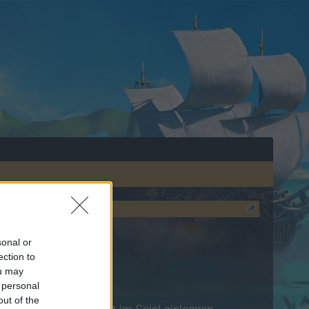
sonal or
ection to
ou may
 personal
out of the