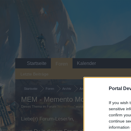
Startseite
Kalender
Foren
Letzte Beiträge
Portal De
Startseite
Foren
Archiv
Archiv Rest
MEM - Memento Mori sucht noch 
If you wish 
Dieses Thema im Forum '
Archiv Rest
' wurde von
≈ĐŔĄÇĦĚŅΒŁUŢ≈
gestart
sensitive in
confirm you
Liebe(r) Forum-Leser/in,
continue se
information 