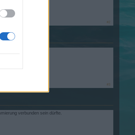
#2
#3
mmierung verbunden sein dürfte.