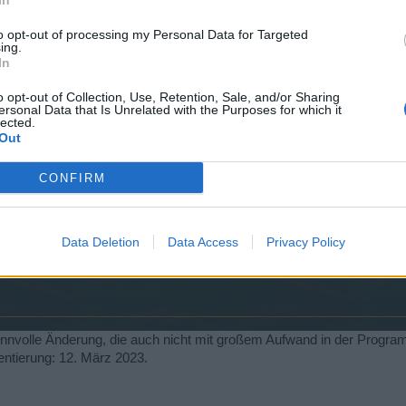
In
to opt-out of processing my Personal Data for Targeted
ing.
In
o opt-out of Collection, Use, Retention, Sale, and/or Sharing
ersonal Data that Is Unrelated with the Purposes for which it
lected.
Out
 ich mir auch oft schon gedacht, Loadout 1 gefällt mir eh nicht so
CONFIRM
Data Deletion
Data Access
Privacy Policy
 sinnvolle Änderung, die auch nicht mit großem Aufwand in der Progra
ntierung: 12. März 2023.