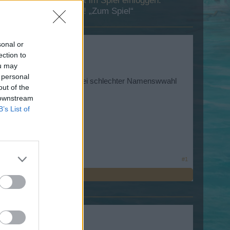
 Dich bitte zunächst im Spiel einloggen.
esuch in unserem Forum!
„Zum Spiel“
sonal or
ection to
ou may
 personal
g ansehen
oder kann bei schlechter Namenswwahl
out of the
 downstream
B’s List of
#1
daran, was ändert.