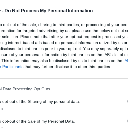
 teilnehmen oder eigene Themen starten möchtest, musst Du
registriere Dich neu. Wir freuen uns auf Deinen nächsten B
v -
Do Not Process My Personal Information
to opt-out of the sale, sharing to third parties, or processing of your per
formation for targeted advertising by us, please use the below opt-out s
 die Namen der Loadouts seiner schiffchen ändern könnte.
r selection. Please note that after your opt-out request is processed y
Wahl
eing interest-based ads based on personal information utilized by us or
out ein Schreibfehler sich eingeschlichen hat muss man diesen ewi
disclosed to third parties prior to your opt-out. You may separately opt-
losure of your personal information by third parties on the IAB’s list of
. This information may also be disclosed by us to third parties on the
IA
n ändern könnte
Participants
that may further disclose it to other third parties.
l Data Processing Opt Outs
.
o opt-out of the Sharing of my personal data.
In
!!! Das denk ich mir auch die ganze Zeit. Ich glaub nicht daran BP 
o opt-out of the Sale of my Personal Data.