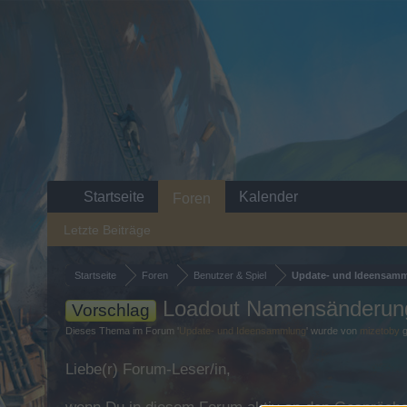
Startseite
Kalender
Foren
Letzte Beiträge
Startseite
Foren
Benutzer & Spiel
Update- und Ideensam
Loadout Namensänderun
Vorschlag
Dieses Thema im Forum '
Update- und Ideensammlung
' wurde von
mizetoby
g
Liebe(r) Forum-Leser/in,