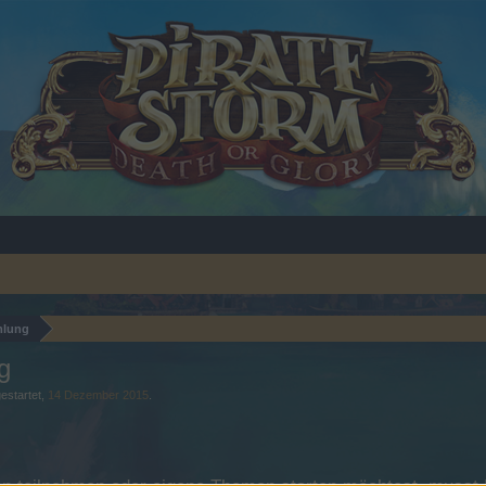
mlung
g
estartet,
14 Dezember 2015
.