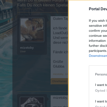
wenn Du in diesem Forum aktiv an den Gesprächen
Falls Du noch keinen Spielaccount besitzt, bitte 
Portal De
Guten Tag,
If you wish 
sensitive in
ich fände es sehr schön wenn man
confirm you
LoadOut1 wäre nicht meine erste 
continue se
Und wenn in einem gekauften Load
information 
diese nicht mehr ändern.
further disc
mizetoby
participants
User
Fände ich supi wenn man die Nae
Downstream 
Grüße
Glubba
Persona
mizetoby
,
14 Dezember 2015
OhneNamen
,
jedermich
und
koloss8
gefällt dies
I want t
Opted 
mizetoby, dein Vorschlag ist SUPER
I want t