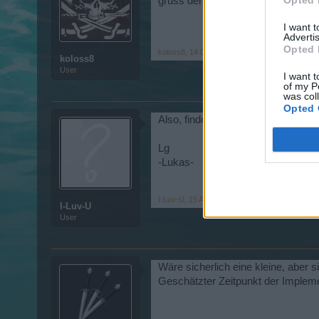
Opted 
gruss der-böse-Koloss
I want 
Advertis
Opted 
koloss8
,
14 Dezember 2015
koloss8
User
I want t
of my P
was col
Opted 
Also, finde deine Idee Super...Habe
Lg
-Lukas-
I-Luv-U
,
15 April 2016
I-Luv-U
User
Wäre sicherlich eine kleine, aber
Geschätzter Zeitpunkt der Impleme