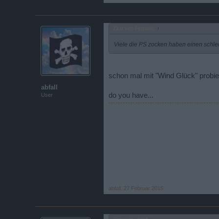
Zitat von Firmatik:
↑
Viele die PS zocken haben einen schlec
schon mal mit "Wind Glück" probie
abfall
do you have...
User
abfall
,
27 Februar 2015