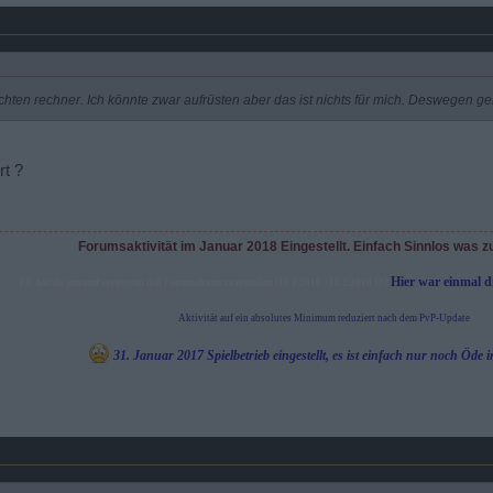
hten rechner. Ich könnte zwar aufrüsten aber das ist nichts für mich. Deswegen ge
rt ?
Forumsaktivität im Januar 2018 Eingestellt. Einfach Sinnlos was z
Hier war einmal 
PS: hat da jemand vergessen den Forumsbann zu erstellen (18.1.2018 - 18.2.2018 )??
Aktivität auf ein absolutes Minimum reduziert nach dem PvP-Update
31. Januar 2017 Spielbetrieb eingestellt, es ist einfach nur noch Öd