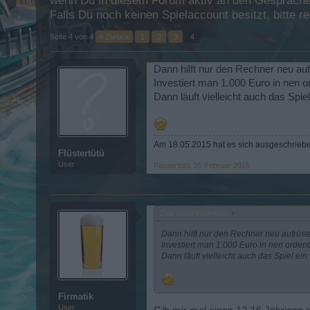
wenn Du in diesem Forum aktiv an den Gesprächen
Falls Du noch keinen Spielaccount besitzt, bitte 
Seite 4 von 4
< Zurück
1
2
3
4
Dann hilft nur den Rechner neu auf
Investiert man 1.000 Euro in nen 
Dann läuft vielleicht auch das Spie
Am 18.05.2015 hat es sich ausgeschrieben
Flüstertütü
User
Flüstertütü
,
25 Februar 2015
Zitat von Flüstertütü:
↑
Dann hilft nur den Rechner neu aufrüst
Investiert man 1.000 Euro in nen orde
Dann läuft vielleicht auch das Spiel ein
Firmatik
User