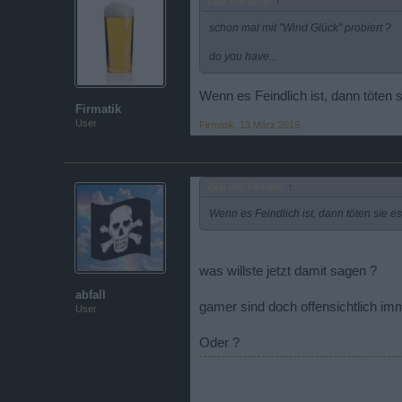
Zitat von abfall:
↑
schon mal mit "Wind Glück" probiert ?
do you have...
Wenn es Feindlich ist, dann töten s
Firmatik
User
Firmatik
,
13 März 2015
Zitat von Firmatik:
↑
Wenn es Feindlich ist, dann töten sie es
was willste jetzt damit sagen ?
abfall
gamer sind doch offensichtlich imme
User
Oder ?