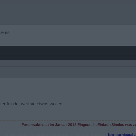
ie es
r feinde, weil sie etwas wollen,,
Forumsaktivität im Januar 2018 Eingestellt. Einfach Sinnlos was z
Hier war einmal 
PS: hat da jemand vergessen den Forumsbann zu erstellen (18.1.2018 - 18.2.2018 )??