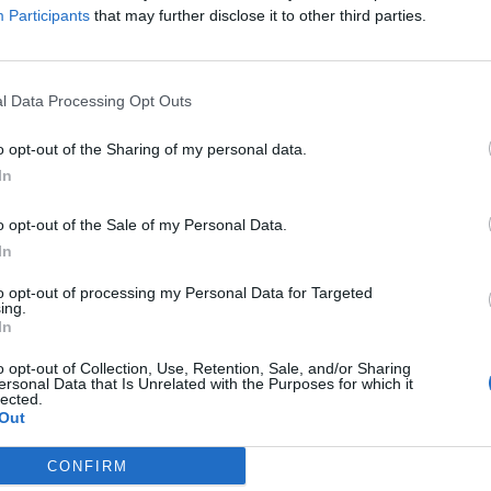
nn wer da spielt ? ).
Participants
that may further disclose it to other third parties.
, ~ara~ fliegt davon.
l Data Processing Opt Outs
o opt-out of the Sharing of my personal data.
In
ch mehr machen als ( online ) Online-Spiele zu spielen und vorrausgesetzt man b
o opt-out of the Sale of my Personal Data.
ll 6 Jahre alt, schon zu alt wird deshalb ersetzt, baldigst, Anfang April
).
In
 jähriger nicht mal eben so viel Geld hat, bist aber zu Weilen von starken Schiffen
to opt-out of processing my Personal Data for Targeted
elt ? ).
ing.
In
o opt-out of Collection, Use, Retention, Sale, and/or Sharing
al nach. Wenn es die ganzen Spieler net gäbe was wäre dan übrig? W
ersonal Data that Is Unrelated with the Purposes for which it
lected.
m das BP unverschämter Weise alle Browser mmos die wenig leistung
Out
chreib dem Support meine meinung
. Aber was ist mit den anderen
CONFIRM