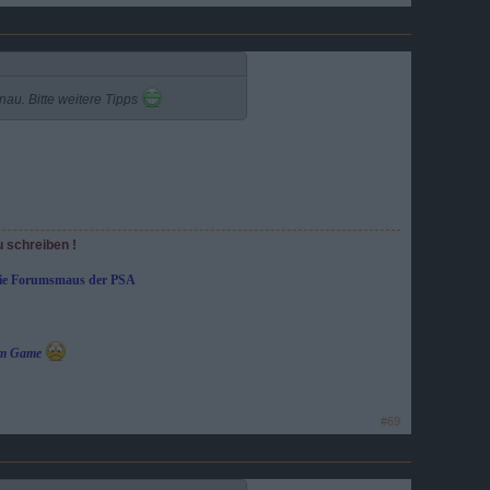
nau. Bitte weitere Tipps
u schreiben !
die Forumsmaus der PSA
e im Game
#69