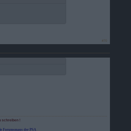
#70
u schreiben !
die Forumsmaus der PSA