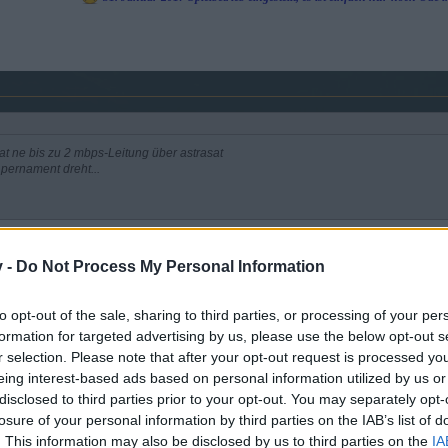
t ne bis zu 2 mbps-Leitung über astrasat
 pernament dreht...
n dem Spiel
v -
Do Not Process My Personal Information
to opt-out of the sale, sharing to third parties, or processing of your per
formation for targeted advertising by us, please use the below opt-out s
r selection. Please note that after your opt-out request is processed y
h noch mehr machen als ( online ) Online-Spiele zu spielen und vor
eing interest-based ads based on personal information utilized by us or
aktuell 6 Jahre alt, schon zu alt wird deshalb ersetzt, baldigst, Anfan
disclosed to third parties prior to your opt-out. You may separately opt-
losure of your personal information by third parties on the IAB’s list of
 - 16 jähriger nicht mal eben so viel Geld hat, bist aber zu Weilen v
. This information may also be disclosed by us to third parties on the
IA