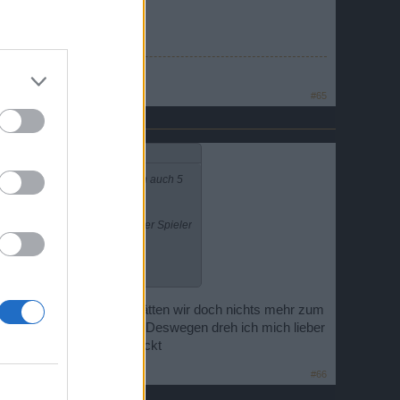
#65
ehandelt Ihn gut geht der dann auch 5
 und dem komischen Verhalten der Spieler
ir die Sinnvollen? Dan hätten wir doch nichts mehr zum
 haben aufgekauft sind. Deswegen dreh ich mich lieber
 die nicht Arbeiten. Verkackt
#66