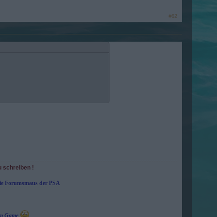
#62
u schreiben !
die Forumsmaus der PSA
e im Game