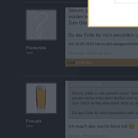
Stimmt, gäbe es die ganzen vielen
würden keine infos mehr fließen 
Zum Glück ist das aber eben nicht 
Da das Ende für mich persönlich s
Am 18.05.2015 hat es sich ausgeschrieben
Flüstertütü
User
Flüstertütü
,
25 Februar 2015
abfall
gefällt dies.
Zitat von Flüstertütü:
↑
Stimmt, gäbe es die ganzen vielen Spi
würden keine infos mehr fließen und v
Zum Glück ist das aber eben nicht so, d
Da das Ende für mich persönlich sehr s
Firmatik
Ich mach das nochn bissl mit
User
Firmatik
,
27 Februar 2015