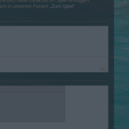
 Dich bitte zunächst im Spiel einloggen.
esuch in unserem Forum!
„Zum Spiel“
#61