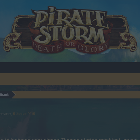
dback
estartet,
5 Januar 2015
.