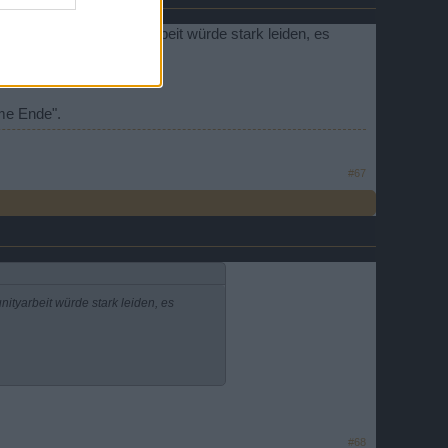
ommen, die Communityarbeit würde stark leiden, es
ame Ende".
#67
tyarbeit würde stark leiden, es
#68