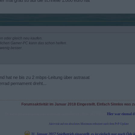
er mal grad so auf die schnelle 1.000 euro hat
en oder gleich neu kaufen.
ntlichen Gamer-PC kann das schon helfen.
 wenig besser.
d hat ne bis zu 2 mbps-Leitung über astrasat
errad pernament dreht...
Forumsaktivität im Januar 2018 Eingestellt. Einfach Sinnlos was z
Hier war einmal 
PS: hat da jemand vergessen den Forumsbann zu erstellen (18.1.2018 - 18.2.2018 )??
Aktivität auf ein absolutes Minimum reduziert nach dem PvP-Update
31. Januar 2017 Spielbetrieb eingestellt, es ist einfach nur noch Öd