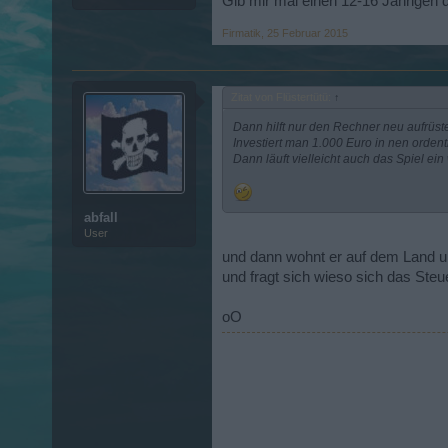
Gib mir mal einen 12-16 Jährigen d
Firmatik
,
25 Februar 2015
Zitat von Flüstertütü:
↑
Dann hilft nur den Rechner neu aufrüst
Investiert man 1.000 Euro in nen orde
Dann läuft vielleicht auch das Spiel ein
abfall
User
und dann wohnt er auf dem Land un
und fragt sich wieso sich das Steu
oO