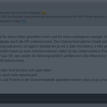
ührt wird hab ich nichts dagegen
PvP-Zeichen des Gesamtrankings benutzt und danach die PvP-Pubkte vergeben ode
und dem 1. Platz
 für einen höher gestellten mehr und für einen niedrigeren weniger. 
 glaube auch die HP mitberechnet). Der Unterschied darf im Detail nic
nig bekommt, ist logisch (blubbt ihn ja mit 1 oder höchstens 2 Hits
großen kaum je wahr nehmen können, dafür ist der Unterschied in Po
VP aus SF, das würde die Wertung wirklich verfälschen (der Abschuss w
vl 50 bekommen).
oder Golf ist eine sehr gute Idee!
st auch sehr interessant!
 auf Punkte in der Gesamtstatistik geändert werden (das ist ja sch