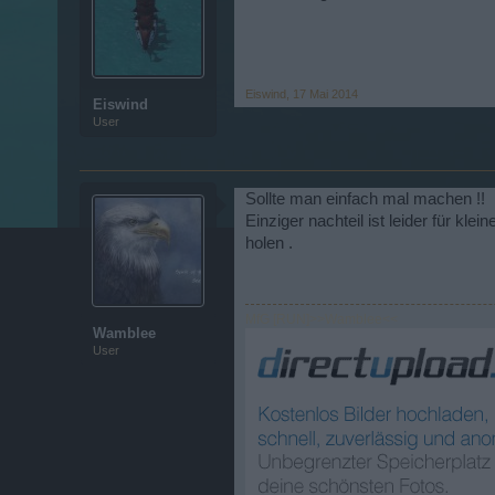
Eiswind
,
17 Mai 2014
Eiswind
User
Sollte man einfach mal machen !!
Einziger nachteil ist leider für k
holen .
MfG [RUN]>>Wamblee<<
Wamblee
User