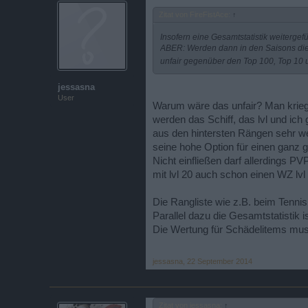
Zitat von FireFistAce:
↑
Insofern eine Gesamtstatistik weitergef
ABER: Werden dann in den Saisons die 
unfair gegenüber den Top 100, Top 10 
jessasna
User
Warum wäre das unfair? Man kriegt
werden das Schiff, das lvl und ich
aus den hintersten Rängen sehr we
seine hohe Option für einen ganz 
Nicht einfließen darf allerdings P
mit lvl 20 auch schon einen WZ l
Die Rangliste wie z.B. beim Tennis 
Parallel dazu die Gesamtstatistik i
Die Wertung für Schädelitems muss
jessasna
,
22 September 2014
Zitat von jessasna:
↑