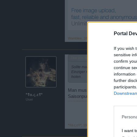
Portal De
Wamblee
,
18 Mai 2014
If you wish 
sensitive in
Zitat von Wamblee:
↑
confirm you
Sollte man einfach mal machen !!
continue se
Einziger nachteil ist leider für kleine
information 
holen .
further disc
participants
Man muss die Punkte ja nicht res
Downstream 
*☦α.ς.ε☦*
Saisonpunktezahl abhängig sein. So
User
Persona
*☦α.ς.ε☦*
,
19 Mai 2014
I want t