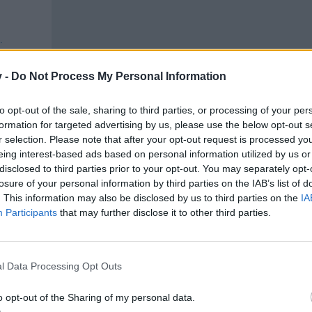
v -
Do Not Process My Personal Information
to opt-out of the sale, sharing to third parties, or processing of your per
formation for targeted advertising by us, please use the below opt-out s
r selection. Please note that after your opt-out request is processed y
eing interest-based ads based on personal information utilized by us or
 Spieler , dass auch ihre Punkte resettet werden , sodass sie wieder on vorne anfang
disclosed to third parties prior to your opt-out. You may separately opt-
losure of your personal information by third parties on the IAB’s list of
. This information may also be disclosed by us to third parties on the
IA
etten. Die Freischaltung der Gegenstände sollte von der Gesamtpun
Participants
that may further disclose it to other third parties.
 hätten die "Kleinen" kein Problem und die "Großen" wären, denk ich
(Feuerfaust)
Ace
alias Multivitaminsaft, Safti
Mein Heimathafen ist der der
Spirit of the Seas
[
SoS
].
Homepage der SoS :
http://sos-pirate-storm-gilde.jimdo.co
l Data Processing Opt Outs
o opt-out of the Sharing of my personal data.