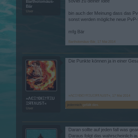
soviel zu deiner Idee
Bartholomäus-
Bär
User
bin auch der Meinung dass das PvP
sonst werden mögliche neue PvP-Sp
mfg Bär
Bartholomäus-Bär
,
17 Mai 2014
Die Punkte können ja in einer Gesa
»ΛϾΞ†ÐłΞ†ŦΞUΞЯŦΛUSТ«
,
17 Mai 2014
»ΛϾΞ†ÐłΞ†ŦΞU
ΞЯŦΛUSТ«
jedermich
gefällt dies.
User
Daran sollte auf jeden fall was ge
Daraus folgt das wahrscheinlich a