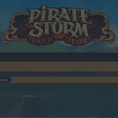
mlung
Ξ†ŦΞUΞЯŦΛUSТ«
gestartet,
16 Mai 2014
.