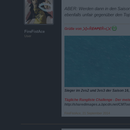
ABER: Werden dann in den Saisons
ebenfalls unfair gegenüber den To
Grüße von
〤)«ŘɆ₳₱ɆŘ»(〤
FireFistAce
User
Sieger im 2vs2 und 3vs3 der Saison 16,
Tägliche Rangliste Challenge - Der mei
http://sharedimages.a.bpcdn.net/CMT
FireFistAce
,
21 September 2014