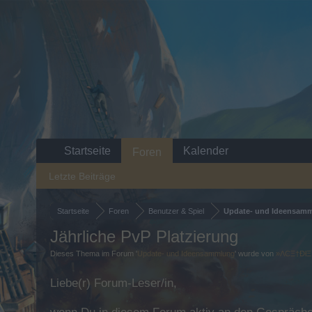
Startseite
Kalender
Foren
Letzte Beiträge
Startseite
Foren
Benutzer & Spiel
Update- und Ideensam
Jährliche PvP Platzierung
Dieses Thema im Forum '
Update- und Ideensammlung
' wurde von
»ΛϾΞ†Ðł
Liebe(r) Forum-Leser/in,