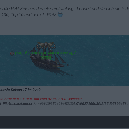
 die PvP-Zeichen des Gesamtrankings benutzt und danach die PvP-P
p 100, Top 10 und dem 1. Platz
 sowie Saison 17 im 2vs2
ste Schaden auf den Ball vom 07.06.2014 Gewinner
ool_FileUpload/support/cmt/0610/352c29e82134a7df927169c3fe2f25d95396c58