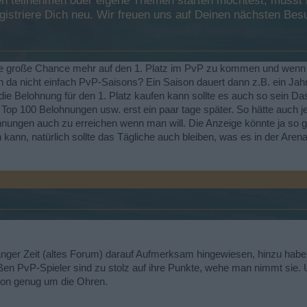
 teilnehmen oder eigene Themen starten möchtest, musst Du
registriere Dich neu. Wir freuen uns auf Deinen nächsten B
ine große Chance mehr auf den 1. Platz im PvP zu kommen und wenn 
da nicht einfach PvP-Saisons? Ein Saison dauert dann z.B. ein Jahr 
 die Belohnung für den 1. Platz kaufen kann sollte es auch so sein 
Top 100 Belohnungen usw. erst ein paar tage später. So hätte auch j
ungen auch zu erreichen wenn man will. Die Anzeige könnte ja so g
nn, natürlich sollte das Tägliche auch bleiben, was es in der Arena
ger Zeit (altes Forum) darauf Aufmerksam hingewiesen, hinzu habe ich
ßen PvP-Spieler sind zu stolz auf ihre Punkte, wehe man nimmt sie.
hon genug um die Ohren.