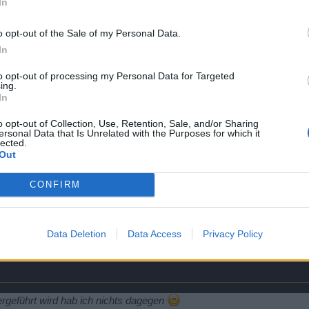
In
auch mal Gedanken zum PVP System gemacht.
elten Punkte von einem Tag auf den Anderen verlieren.
o opt-out of the Sale of my Personal Data.
In
. im Tennnis.
istenpunkte vergeben.
to opt-out of processing my Personal Data for Targeted
ing.
eses Turnier gespielt wird, werden die Punkte von der letzten Teilna
In
o opt-out of Collection, Use, Retention, Sale, and/or Sharing
n jedem Tag kumulativ in der Liste geführt werden.
ersonal Data that Is Unrelated with the Purposes for which it
icherlich kein Problem.
lected.
Out
chießt bleibt oben; wer nicht, sinkt und andere haben eine Chance au
CONFIRM
Data Deletion
Data Access
Privacy Policy
llt dies.
ergeführt wird hab ich nichts dagegen