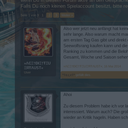
wenn Du in diesem Forum aktiv an den Gesprächen
Falls Du noch keinen Spielaccount besitzt, bitte 
Seite 1 von 3
1
2
3
Weiter >
Also wer jetzt neu anfängt hat ke
sehr lange. Also warum macht man 
am ersten Tag Gas gibt und direkt
Seewolfsrang kaufen kann und die 
Ranking zu kommen und die Belohn
Gesamt, Woche und Saison sehen ka
»ΛϾΞ†ÐłΞ†ŦΞU
»ΛϾΞ†ÐłΞ†ŦΞUΞЯŦΛUSТ«
,
16 Mai 2014
ΞЯŦΛUSТ«
User
*☦α.ς.ε☦*
gefällt dies.
Ahoi
Zu diesem Problem habe ich vor lan
interessiert. Warum auch? Die gro
wieder an Kritik hageln. Haben sc