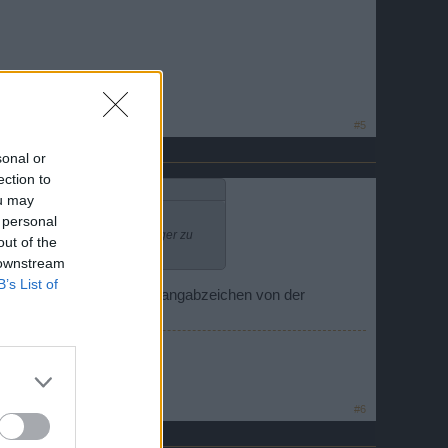
#5
sonal or
ection to
ou may
 personal
en müssen , um sich große Krieger zu
out of the
 downstream
B’s List of
ktezahl sowie die Ränge/Rangabzeichen von der
, zufrieden.
m/
#6