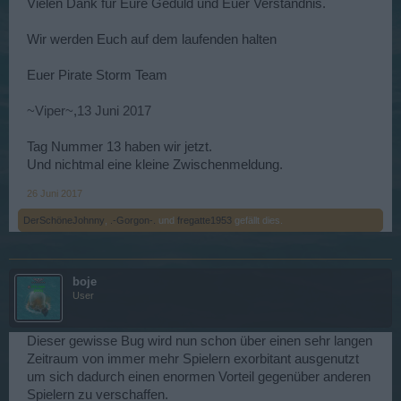
Vielen Dank für Eure Geduld und Euer Verständnis.
Wir werden Euch auf dem laufenden halten
Euer Pirate Storm Team
~Viper~
,
13 Juni 2017
Tag Nummer 13 haben wir jetzt.
Und nichtmal eine kleine Zwischenmeldung.
26 Juni 2017
DerSchöneJohnny
,
.-Gorgon-.
und
fregatte1953
gefällt dies.
boje
User
Dieser gewisse Bug wird nun schon über einen sehr langen
Zeitraum von immer mehr Spielern exorbitant ausgenutzt
um sich dadurch einen enormen Vorteil gegenüber anderen
Spielern zu verschaffen.