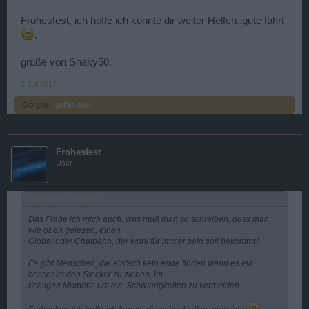
Frohesfest, ich hoffe ich konnte dir weiter Helfen..gute fahrt
,
grüße von Snaky50.
2 Juli 2017
.-Gorgon-.
gefällt dies.
Frohesfest
User
Zitat von grauscher11:
↑
Das Frage ich mich auch, was muß man so schreiben, dass man
wie oben gelesen, einen
Global oder Chatbann, der wohl für immer sein soll bekommt?
Es gibt Menschen, die einfach kein ende finden wenn es evt.
besser ist den Stecker zu ziehen, im
richtigen Moment, um evt. Schwierigkeiten zu vermeiden... .