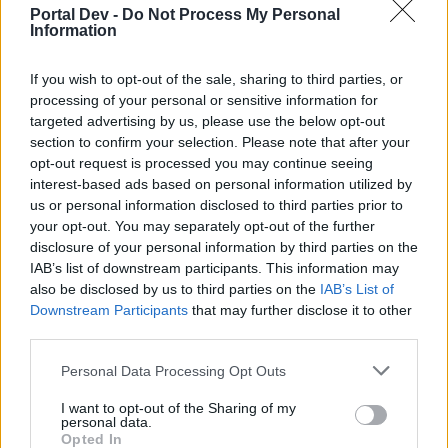
zu kontrollieren??
Portal Dev -
Do Not Process My Personal
Information
na ja,
eigentlich eine normale datenbankabfrage weisst auf
If you wish to opt-out of the sale, sharing to third parties, or
"buguser" hin,
processing of your personal or sensitive information for
die frage ob BP das wirklich will sei hiermit gestattet
targeted advertising by us, please use the below opt-out
section to confirm your selection. Please note that after your
ob man jetzt SF-Resultate, Rankings und7oder
opt-out request is processed you may continue seeing
Accountbestandteile abfrägt,
interest-based ads based on personal information utilized by
dafür müsste man die datenstruktur kennen...
us or personal information disclosed to third parties prior to
26 Juni 2017
your opt-out. You may separately opt-out of the further
disclosure of your personal information by third parties on the
NoPutzkolonne
,
.-Gorgon-.
und
DerSchöneJohnny
gefällt dies.
IAB’s list of downstream participants. This information may
also be disclosed by us to third parties on the
IAB’s List of
Downstream Participants
that may further disclose it to other
surinam64
third parties.
User
Personal Data Processing Opt Outs
Guten Tag zusammen
Nach 5 Jahren in diesem Spiel
I want to opt-out of the Sharing of my
wundert mich gar nichts mehr. Es war gestern morgen
personal data.
sogar so, dass mir fast
Opted In