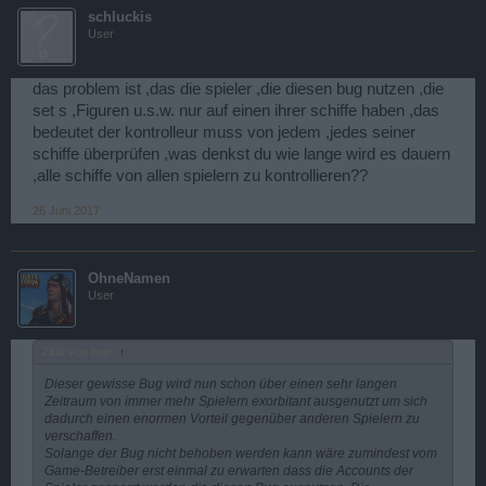
schluckis
User
das problem ist ,das die spieler ,die diesen bug nutzen ,die
set s ,Figuren u.s.w. nur auf einen ihrer schiffe haben ,das
bedeutet der kontrolleur muss von jedem ,jedes seiner
schiffe überprüfen ,was denkst du wie lange wird es dauern
,alle schiffe von allen spielern zu kontrollieren??
26 Juni 2017
OhneNamen
User
Zitat von boje:
↑
Dieser gewisse Bug wird nun schon über einen sehr langen
Zeitraum von immer mehr Spielern exorbitant ausgenutzt um sich
dadurch einen enormen Vorteil gegenüber anderen Spielern zu
verschaffen.
Solange der Bug nicht behoben werden kann wäre zumindest vom
Game-Betreiber erst einmal zu erwarten dass die Accounts der