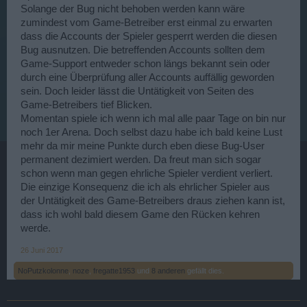
Solange der Bug nicht behoben werden kann wäre
zumindest vom Game-Betreiber erst einmal zu erwarten
dass die Accounts der Spieler gesperrt werden die diesen
Bug ausnutzen. Die betreffenden Accounts sollten dem
Game-Support entweder schon längs bekannt sein oder
durch eine Überprüfung aller Accounts auffällig geworden
sein. Doch leider lässt die Untätigkeit von Seiten des
Game-Betreibers tief Blicken.
Momentan spiele ich wenn ich mal alle paar Tage on bin nur
noch 1er Arena. Doch selbst dazu habe ich bald keine Lust
mehr da mir meine Punkte durch eben diese Bug-User
permanent dezimiert werden. Da freut man sich sogar
schon wenn man gegen ehrliche Spieler verdient verliert.
Die einzige Konsequenz die ich als ehrlicher Spieler aus
der Untätigkeit des Game-Betreibers draus ziehen kann ist,
dass ich wohl bald diesem Game den Rücken kehren
werde.
26 Juni 2017
NoPutzkolonne
,
noze
,
fregatte1953
und
8 anderen
gefällt dies.