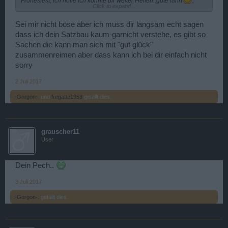
Frohesfest, ich hoffe ich konnte dir weiter Helfen..gute fahrt
,
Click to expand...
grüße von Snaky50.
Sei mir nicht böse aber ich muss dir langsam echt sagen
dass ich dein Satzbau kaum-garnicht verstehe, es gibt so
Sachen die kann man sich mit "gut glück"
zusammenreimen aber dass kann ich bei dir einfach nicht
sorry
2 Juli 2017
.-Gorgon-.
und
fregatte1953
gefällt dies.
grauscher11
User
Dein Pech..
3 Juli 2017
.-Gorgon-.
gefällt dies.