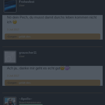
Frohesfest
User
Nö dein Pech, du musst damit durchs leben kommen nicht
ich
3 Juli 2017
.-Gorgon-.
gefällt dies.
grauscher11
User
Ach ja.. danke mir geht es echt gut
!
3 Juli 2017
.-Gorgon-.
gefällt dies.
~Apollo~
Board Administrator