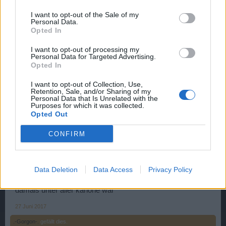
der Kaffee aus der Hand gefallen wäre. Die VTX und die F-
R haben ja mal so richtig aufgedreht. Und es passiert gar
I want to opt-out of the Sale of my
nichts. Es werden
Personal Data.
Opted In
Spieler für immer aus dem Chat gebannt für gar nichts,
aber Buguser können weitermachen wie seit Jahren. Die
I want to opt-out of processing my
Beschimpfungen im Chat
Personal Data for Targeted Advertising.
bekomme ich Gott sei Dank nicht mehr mit, also nichts für
Opted In
ungut. Es ist von Vorteil, nicht mehr mitlesen zu müssen.
I want to opt-out of Collection, Use,
26 Juni 2017
Retention, Sale, and/or Sharing of my
Personal Data that Is Unrelated with the
noze
,
.-Gorgon-.
,
fregatte1953
und
1 weiteren Person
gefällt dies.
Purposes for which it was collected.
Opted Out
CONFIRM
23leon1
User
Data Deletion
Data Access
Privacy Policy
surinam du solltest dann auch wissen das der grund deines
chat bannes durchaus verständlich ist da die äußerung
damals unter aller kanone war ^^
27 Juni 2017
.-Gorgon-.
gefällt dies.