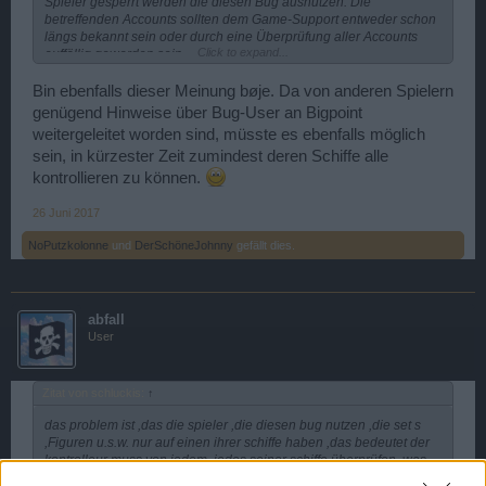
Spieler gesperrt werden die diesen Bug ausnutzen. Die
betreffenden Accounts sollten dem Game-Support entweder schon
längs bekannt sein oder durch eine Überprüfung aller Accounts
Click to expand...
auffällig geworden sein.
Bin ebenfalls dieser Meinung bøje. Da von anderen Spielern
genügend Hinweise über Bug-User an Bigpoint
weitergeleitet worden sind, müsste es ebenfalls möglich
sein, in kürzester Zeit zumindest deren Schiffe alle
kontrollieren zu können.
26 Juni 2017
NoPutzkolonne
und
DerSchöneJohnny
gefällt dies.
abfall
User
Zitat von schluckis:
↑
das problem ist ,das die spieler ,die diesen bug nutzen ,die set s
,Figuren u.s.w. nur auf einen ihrer schiffe haben ,das bedeutet der
kontrolleur muss von jedem ,jedes seiner schiffe überprüfen ,was
denkst du wie lange wird es dauern ,alle schiffe von allen spielern