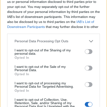
us or personal information disclosed to third parties prior to
your opt-out. You may separately opt-out of the further
disclosure of your personal information by third parties on the
Captain-Williams
User
IAB’s list of downstream participants. This information may
also be disclosed by us to third parties on the
IAB’s List of
Downstream Participants
that may further disclose it to other
Zitat von ^^XaverDaSchafer^^:
↑
third parties.
nö eig. ned
Personal Data Processing Opt Outs
ein bisschen klein das bild ^^
I want to opt-out of the Sharing of my
personal data.
8 Dezember 2013
Opted In
I want to opt-out of the Sale of my
^^XaverDaSchafer^^
Personal Data.
User
Opted In
I want to opt-out of processing my
draufklicken
Personal Data for Targeted Advertising.
Opted In
8 Dezember 2013
I want to opt-out of Collection, Use,
Retention, Sale, and/or Sharing of my
Personal Data that Is Unrelated with the
Captain-Williams