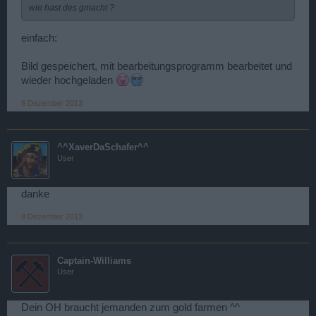
wie hast des gmacht ?
einfach:
Bild gespeichert, mit bearbeitungsprogramm bearbeitet und
wieder hochgeladen
8 Dezember 2013
^^XaverDaSchafer^^
User
danke
8 Dezember 2013
Captain-Williams
User
Dein OH braucht jemanden zum gold farmen ^^