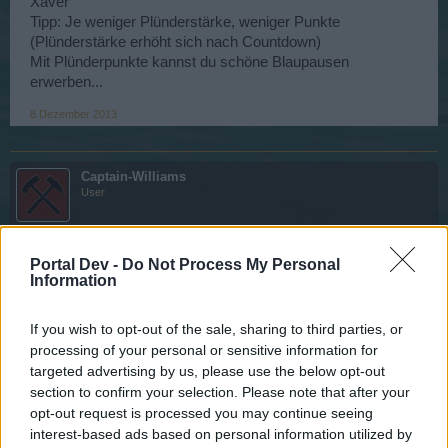
Xaver
Tipp: Je weniger Plünderstärke, weniger Punkte
(Plünderstärke erhöht sich nach Countdown)
Mit Plünderpunkte kannst du schöne Blaupausen
erwerben...
8 Dezember 2013
Captain-Williams
User
willst mich wohl veräppeln wie ?
Portal Dev -
Do Not Process My Personal
8 Dezember 2013
Information
If you wish to opt-out of the sale, sharing to third parties, or
^^XaverDaSchafer^^
processing of your personal or sensitive information for
User
targeted advertising by us, please use the below opt-out
section to confirm your selection. Please note that after your
nö eig. ned
opt-out request is processed you may continue seeing
interest-based ads based on personal information utilized by
8 Dezember 2013