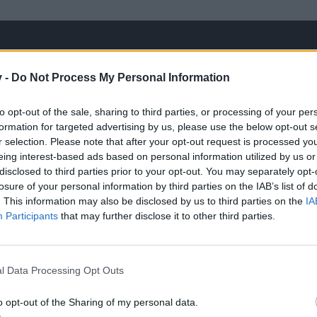
v -
Do Not Process My Personal Information
to opt-out of the sale, sharing to third parties, or processing of your per
 verstanden, Ich rede von dem Item " Harpunenwerfer-Überladung " und nicht von 
formation for targeted advertising by us, please use the below opt-out s
r selection. Please note that after your opt-out request is processed y
eing interest-based ads based on personal information utilized by us or
disclosed to third parties prior to your opt-out. You may separately opt-
t, habe ich dieses auch nicht zitiert....Dein Thema/Frage wurde ich
losure of your personal information by third parties on the IAB’s list of
. This information may also be disclosed by us to third parties on the
IA
Participants
that may further disclose it to other third parties.
tiviert und ich kriege kein ggschaden und mache auch nicht mehr schaden.
es gemacht habt. Ihr sagt das ihr Bugs behebt aber es kommen immer wieder neue.
l Data Processing Opt Outs
rüfung (Tests) beantworten
o opt-out of the Sharing of my personal data.