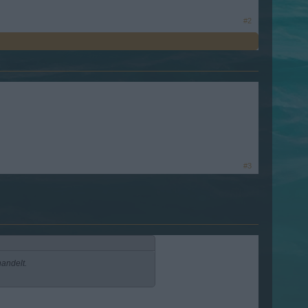
#2
#3
handelt.