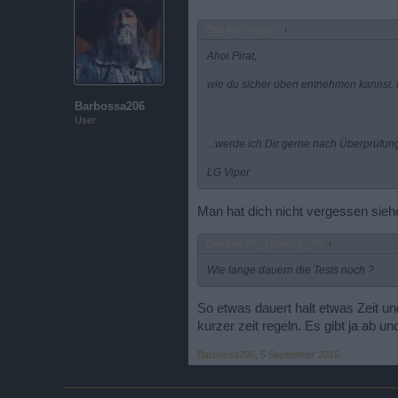
Zitat von ~Viper~:
↑
Ahoi Pirat,
wie du sicher oben entnehmen kannst, h
Barbossa206
User
...werde ich Dir gerne nach Überprüfun
LG Viper
Man hat dich nicht vergessen sieh
Zitat von †*~_†Šťøřm†_~*†:
↑
Wie lange dauern die Tests noch ?
So etwas dauert halt etwas Zeit un
kurzer zeit regeln. Es gibt ja ab un
Barbossa206
,
5 September 2015