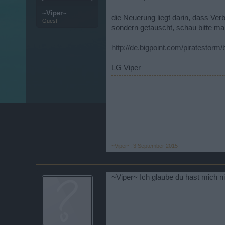
~Viper~
die Neuerung liegt darin, dass Ve
Guest
sondern getauscht, schau bitte mal
http://de.bigpoint.com/piratestorm
LG Viper
~Viper~
,
3 September 2015
~Viper~ Ich glaube du hast mich n