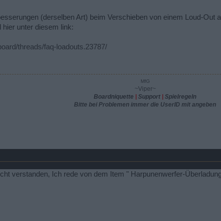
rbesserungen (derselben Art) beim Verschieben von einem Loud-Out a
 hier unter diesem link:
/board/threads/faq-loadouts.23787/
MfG
~Viper~
Boardniquette
|
Support
|
Spielregeln
Bitte bei Problemen immer die UserID mit angeben
icht verstanden, Ich rede von dem Item " Harpunenwerfer-Überladun