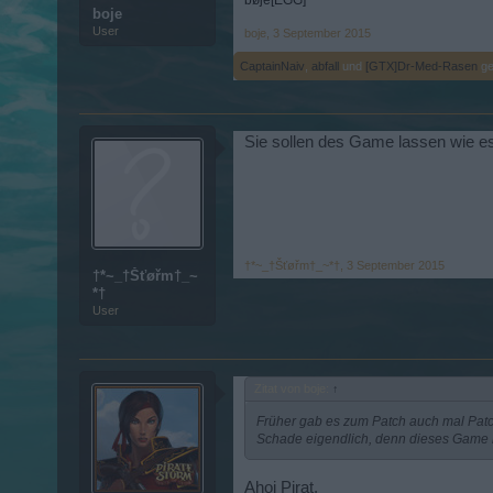
bøje[EGG]
boje
User
boje
,
3 September 2015
CaptainNaiv
,
abfall
und
[GTX]Dr-Med-Rasen
gef
Sie sollen des Game lassen wie es i
†*~_†Šťøřm†_~*†
,
3 September 2015
†*~_†Šťøřm†_~
*†
User
Zitat von boje:
↑
Früher gab es zum Patch auch mal Patchn
Schade eigendlich, denn dieses Game hä
Ahoi Pirat,