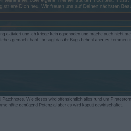
 teilnehmen oder eigene Themen starten möchtest, musst Du
registriere Dich neu. Wir freuen uns auf Deinen nächsten B
ng aktiviert und ich kriege kein ggschaden und mache auch nicht m
patches gemacht habt. Ihr sagt das ihr Bugs behebt aber es kommen
atchnotes. Wie dieses wird offensichtlich alles rund um Piratestorm
me hätte genügend Potenzial aber es wird kaputt gewirtschaftet.