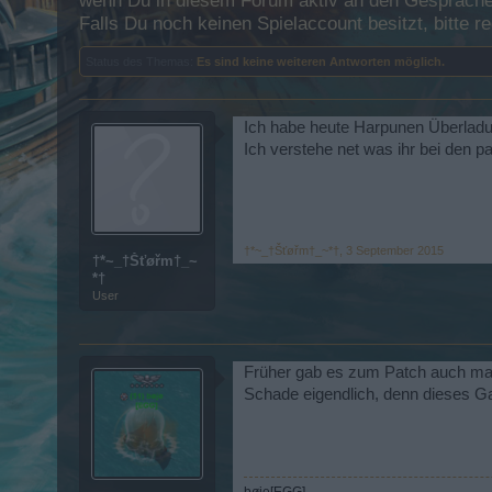
wenn Du in diesem Forum aktiv an den Gesprächen
Falls Du noch keinen Spielaccount besitzt, bitte 
Status des Themas:
Es sind keine weiteren Antworten möglich.
Ich habe heute Harpunen Überladu
Ich verstehe net was ihr bei den 
†*~_†Šťøřm†_~*†
,
3 September 2015
†*~_†Šťøřm†_~
*†
User
Früher gab es zum Patch auch mal P
Schade eigendlich, denn dieses Ga