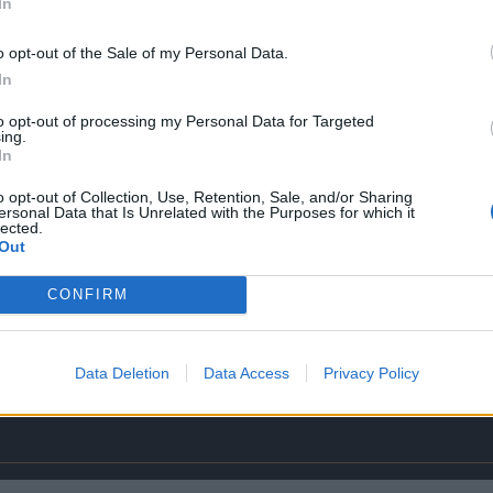
In
MfG
o opt-out of the Sale of my Personal Data.
~Viper~
Boardniquette
|
Support
|
Spielregeln
In
Bitte bei Problemen immer die UserID mit angeben
to opt-out of processing my Personal Data for Targeted
ing.
In
o opt-out of Collection, Use, Retention, Sale, and/or Sharing
ersonal Data that Is Unrelated with the Purposes for which it
lected.
Out
CONFIRM
Data Deletion
Data Access
Privacy Policy