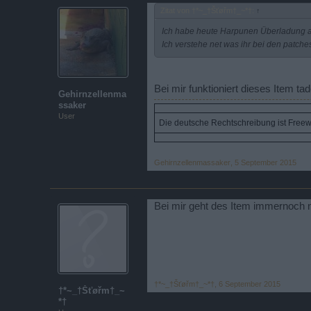
Zitat von †*~_†Šťøřm†_~*†:
↑
Ich habe heute Harpunen Überladung ak
Ich verstehe net was ihr bei den patch
Bei mir funktioniert dieses Item tad
Gehirnzellenma
ssaker
User
Die deutsche Rechtschreibung ist Freewar
Gehirnzellenmassaker
,
5 September 2015
Bei mir geht des Item immernoch n
†*~_†Šťøřm†_~*†
,
6 September 2015
†*~_†Šťøřm†_~
*†