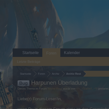
Startseite
Kalender
Foren
Letzte Beiträge
Startseite
Foren
Archiv
Archiv Rest
Harpunen Überladung
Bug
Dieses Thema im Forum '
Archiv Rest
' wurde von
†*~_†Šťøřm†_~*†
gestartet
Liebe(r) Forum-Leser/in,