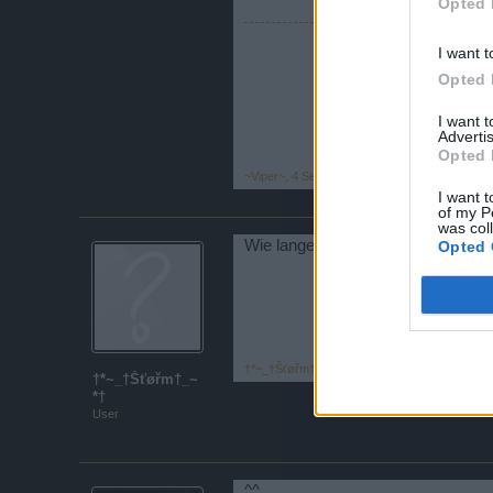
Opted 
I want t
Opted 
I want 
Advertis
Opted 
~Viper~
,
4 September 2015
I want t
of my P
was col
Wie lange dauern die Tests noch ?
Opted 
†*~_†Šťøřm†_~*†
,
5 September 2015
†*~_†Šťøřm†_~
*†
User
^^