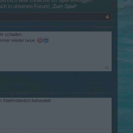
 Dich bitte zunächst im Spiel einloggen.
esuch in unserem Forum!
„Zum Spiel“
ehr schaden.
 immer wieder neue.
#1
 Stiefmütterlich behandelt.