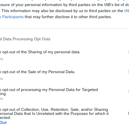
 teilnehmen oder eigene Themen starten möchtest, musst Du
losure of your personal information by third parties on the IAB’s list of
registriere Dich neu. Wir freuen uns auf Deinen nächsten B
. This information may also be disclosed by us to third parties on the
IA
Participants
that may further disclose it to other third parties.
l Data Processing Opt Outs
inen drei der dunkelsten Kreaturen für kurze Zeit. Die Seelen aller Pi
o opt-out of the Sharing of my personal data.
ner grausamen Flotte ein ernsthafter Gegner für alle Fregatten und Br
In
iratenschiff, das sich in ihr Reich begibt.
o opt-out of the Sale of my Personal Data.
In
der ohne Rücksicht auf eigene Verluste die Piratenwelt terrorisiert.
to opt-out of processing my Personal Data for Targeted
od ist während des Halloween Events beim Händler verfügbar. Ein bra
ing.
In
 Tod kannst Du dir auf geisterhaften Bonuskarten erkämpfen.
o opt-out of Collection, Use, Retention, Sale, and/or Sharing
ersonal Data that Is Unrelated with the Purposes for which it
lected.
e die Event-Kanonengkugeln "Grinsender Tod". Sie werden bei Deinen
Out