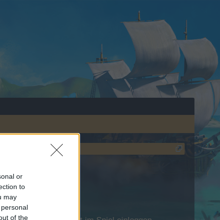
sonal or
ection to
ou may
 personal
out of the