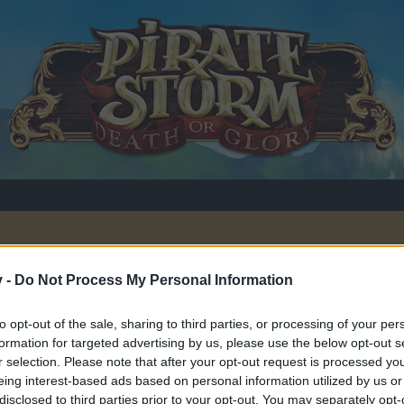
v -
Do Not Process My Personal Information
to opt-out of the sale, sharing to third parties, or processing of your per
,
14 November 2013
.
formation for targeted advertising by us, please use the below opt-out s
r selection. Please note that after your opt-out request is processed y
eing interest-based ads based on personal information utilized by us or
disclosed to third parties prior to your opt-out. You may separately opt-