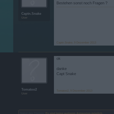
Bestehen sonst noch Fragen ?
Captn.Snake
User
Captn.Snake
,
9 Dezember 2013
ok
danke
Capt Snake
Tomatoo2
Tomatoo2
,
9 Dezember 2013
User
Status des Themas:
Es sind keine weiteren Antworten möglich.