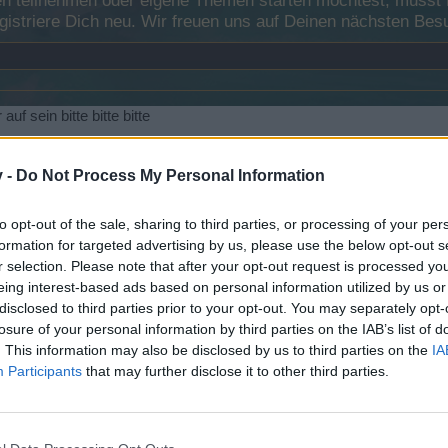
 teilnehmen oder eigene Themen starten möchtest, musst Du
registriere Dich neu. Wir freuen uns auf Deinen nächsten B
auf sein bitte bitte bitte
v -
Do Not Process My Personal Information
to opt-out of the sale, sharing to third parties, or processing of your per
formation for targeted advertising by us, please use the below opt-out s
r selection. Please note that after your opt-out request is processed y
eing interest-based ads based on personal information utilized by us or
disclosed to third parties prior to your opt-out. You may separately opt-
losure of your personal information by third parties on the IAB’s list of
. This information may also be disclosed by us to third parties on the
IA
ffen damit ihr das Winterevent Testen konntet das sollte reichen.
Participants
that may further disclose it to other third parties.
u ?
Captn.Snake
~
Board Administrator