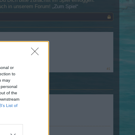
 Dich bitte zunächst im Spiel einloggen.
esuch in unserem Forum!
„Zum Spiel“
sonal or
#1
ection to
ou may
 personal
out of the
 downstream
B’s List of