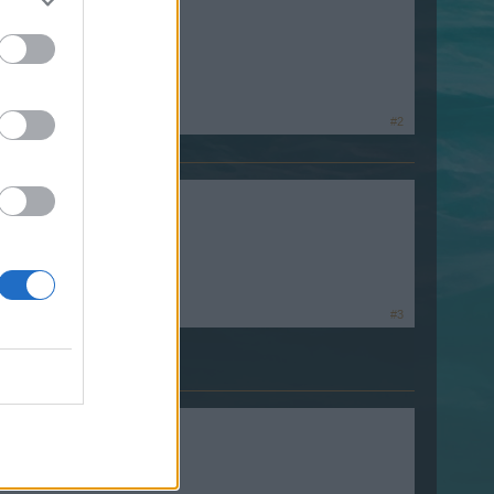
#2
#3