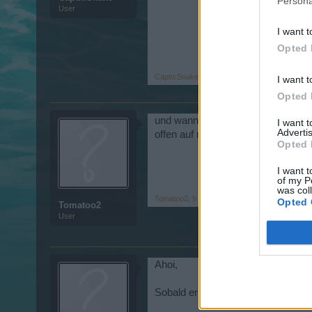
Persona
User
I want t
Opted 
Captn.Snake
,
9 Dezember 2013
I want t
Opted 
und wann ist er wieder
I want 
Advertis
offen auf normal macht es kein spa
Opted 
I want t
of my P
was col
Tomatoo2
,
9 Dezember 2013
Opted 
Tomatoo2
User
Ahoi,
Sobald er wieder offen ist werden 