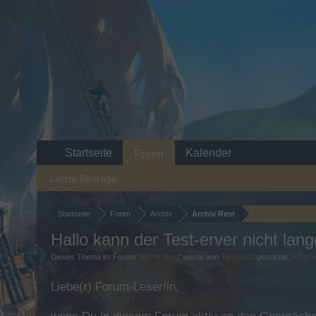
Startseite
Kalender
Foren
Letzte Beiträge
Startseite
Foren
Archiv
Archiv Rest
Hallo kann der Test-erver nicht lang
Dieses Thema im Forum '
Archiv Rest
' wurde von
Tomatoo2
gestartet,
9 Deze
Liebe(r) Forum-Leser/in,