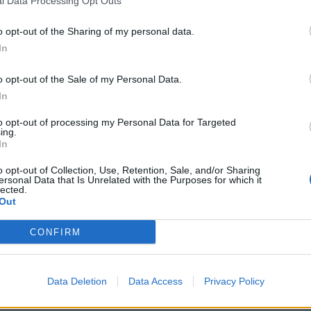
l Data Processing Opt Outs
Bitte bei Problemen immer die UserID mit angeben
o opt-out of the Sharing of my personal data.
Boardniquette
|
Support
|
Spielregeln
In
o opt-out of the Sale of my Personal Data.
In
to opt-out of processing my Personal Data for Targeted
ing.
ß :/
In
o opt-out of Collection, Use, Retention, Sale, and/or Sharing
ersonal Data that Is Unrelated with the Purposes for which it
lected.
Out
CONFIRM
Data Deletion
Data Access
Privacy Policy
wir es euch hier im Forum wissen lassen.