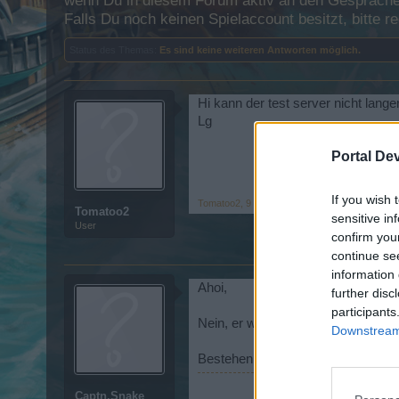
wenn Du in diesem Forum aktiv an den Gesprächen
Falls Du noch keinen Spielaccount besitzt, bitte 
Status des Themas:
Es sind keine weiteren Antworten möglich.
Hi kann der test server nicht langer 
Lg
Portal De
If you wish 
Tomatoo2
,
9 Dezember 2013
Tomatoo2
sensitive in
User
confirm you
continue se
information 
Ahoi,
further disc
participants
Nein, er war das Wochenende nun o
Downstream 
Bestehen sonst noch Fragen hierz
Captn.Snake