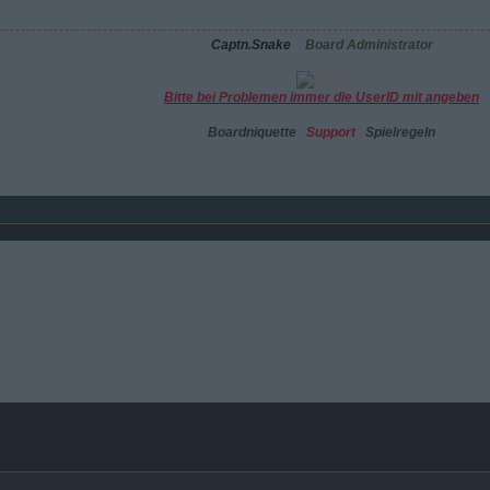
Captn.Snake
~
Board Administrator
Bitte bei Problemen immer die UserID mit angeben
Boardniquette
|
Support
|
Spielregeln