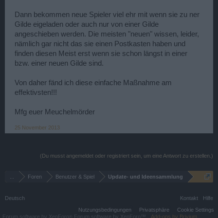
Dann bekommen neue Spieler viel ehr mit wenn sie zu ner
Gilde eigeladen oder auch nur von einer Gilde
angeschieben werden. Die meisten "neuen" wissen, leider,
nämlich gar nicht das sie einen Postkasten haben und
finden diesen Meist erst wenn sie schon längst in einer
bzw. einer neuen Gilde sind.
Von daher fänd ich diese einfache Maßnahme am
effektivsten!!!
Mfg euer Meuchelmörder
25 November 2013
(Du musst angemeldet oder registriert sein, um eine Antwort zu erstellen.)
...
Foren
Benutzer & Spiel
Update- und Ideensammlung
Deutsch
Kontakt
Hilfe
Nutzungsbedingungen
Privatsphäre
Cookie Settings
Forum software by XenForo
Forum software by XenForo™
Add-ons by Brivium
®