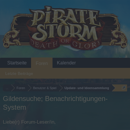
Startseite
Kalender
Foren
Letzte Beiträge
...
Foren
Benutzer & Spiel
Update- und Ideensammlung
Gildensuche; Benachrichtigungen-
System
Liebe(r) Forum-Leser/in,