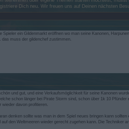
 teilnehmen oder eigene Themen starten möchtest, musst Du
registriere Dich neu. Wir freuen uns auf Deinen nächsten B
e Spieler ein Gildenmarkt eröffnen wo man seine Kanonen, Harpunen 
'S. das muss der gildenchef zustimmen.
chön und gut, und eine Verkaufsmöglichkeit für seine Kanonen wurd
, welche schon länger bei Pirate Storm sind, schon über 1k 10 Pfünde
 wieder davon profitieren.
an denken sollte was man in dem Spiel neues bringen kann sollten 
d auf den Weltmeeren wieder gerecht zugehen kann. Die Techniker arb