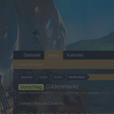
Startseite
Kalender
Foren
Letzte Beiträge
Startseite
Foren
Archiv
Archiv Rest
Gildenmarkt
Vorschlag
Dieses Thema im Forum '
Archiv Rest
' wurde von
niemix
gestartet,
10 Juni 20
Liebe(r) Forum-Leser/in,