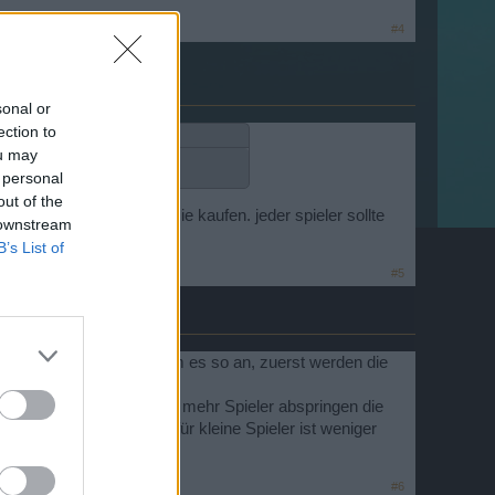
#4
sonal or
ection to
ou may
 personal
out of the
de und dann dürfen sie, sie kaufen. jeder spieler sollte
 downstream
B’s List of
#5
nn auch keinen Sinn. Nimm es so an, zuerst werden die
e ins Leben zu rufen.
 Dinge wichtiger, da immer mehr Spieler abspringen die
den. Der Spieleinstieg für kleine Spieler ist weniger
#6