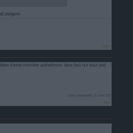
aß steigern
#10
he gilden kleine member aufnehmen. lese fast nur wsz und
Zuletzt bearbeitet:
11 Juni 2017
#11