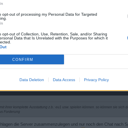
In
to opt-out of processing my Personal Data for Targeted
ing.
In
o opt-out of Collection, Use, Retention, Sale, and/or Sharing
ersonal Data that Is Unrelated with the Purposes for which it
ahren auf eine Level Erhöhung etc., in meinen Augen sind solche Dinge wichtiger, 
lected.
n Spielern müssen neue Möglichkeiten und Aufgaben geboten werden. Der Spieleinsti
Out
CONFIRM
leme mit ihrer komplette Ausstattung z.b.: eu1 usw. spielen können.
heraus Forderung
Data Deletion
Data Access
Privacy Policy
 mit ihrer komplette Ausstattung z.b.: eu1 usw. spielen können. so können sie sic
us Forderung
hlagen die Server zusammenzulegen und nur noch den Chat nach Spr