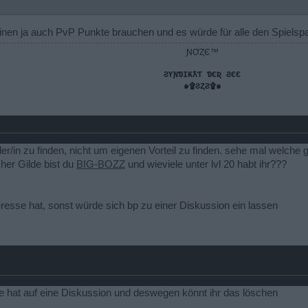
leinen ja auch PvP Punkte brauchen und es würde für alle den Spielsp
ƝƠȤЄ™
ƧƳƝƊƖƘƛƬ ƊЄƦ ƧЄЄ
๑۩ƧȤƧ۩๑
ieler/in zu finden, nicht um eigenen Vorteil zu finden. sehe mal welc
her Gilde bist du
BIG-BOZZ
und wieviele unter lvl 20 habt ihr???
resse hat, sonst würde sich bp zu einer Diskussion ein lassen
e hat auf eine Diskussion und deswegen könnt ihr das löschen