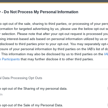
v -
Do Not Process My Personal Information
to opt-out of the sale, sharing to third parties, or processing of your per
formation for targeted advertising by us, please use the below opt-out s
r selection. Please note that after your opt-out request is processed y
 gegenüber wenn die großen Spieler wieder davon profitieren.
eing interest-based ads based on personal information utilized by us or
disclosed to third parties prior to your opt-out. You may separately opt-
 der Gilde wo sie sind. sie sollten mind. 1 Monat dabei sein bei der Gil
losure of your personal information by third parties on the IAB’s list of
.
. This information may also be disclosed by us to third parties on the
IA
Participants
that may further disclose it to other third parties.
l Data Processing Opt Outs
l ich nix die meisten würden sie dann verschenken und das macht da
 gibt es wichtigere Dinge als eine weiter Auktion innerhalb der Gild
o opt-out of the Sharing of my personal data.
. 2 Jahren auf eine Level Erhöhung etc., in meinen Augen sind solche
. Diesen Spielern müssen neue Möglichkeiten und Aufgaben geboten wer
In
o opt-out of the Sale of my Personal Data.