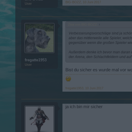
BIG-BOZZ
,
10 Juni 2017
User
Zitat von BIG-BOZZ:
↑
Verbesserungsvorschläge sind ja schön
aber das mittlerweile alle Spieler, wel
gegenüber wenn die großen Spieler wie
Außerdem denke ich bevor man daran de
der Arena, den Schlachtfeldern und au
fregatte1953
User
Bist du sicher es wurde mal vor w
fregatte1953
,
10 Juni 2017
ja ich bin mir sicher