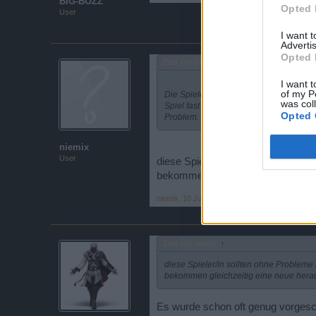
BIG-BOZZ
Opted 
User
I want 
Advertis
Opted 
Zitat von BIG-BOZZ:
↑
.
I want t
of my P
Die Spieler warten bereits seit ca. 2 J
was col
Spiel fast Alles erreicht haben. Diese
Opted 
Problem.
niemix
User
diese Spieler/in sollten ohne Prob
bekommen gleichzeitig eine neue 
niemix
,
10 Juni 2017
Zitat von niemix:
↑
diese Spieler/in sollten ohne Probleme
bekommen gleichzeitig eine neue hera
Es wurde schon oft genug vorgesc