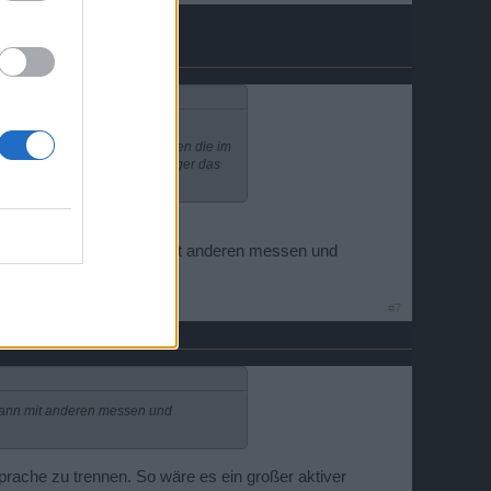
da immer mehr Spieler abspringen die im
eg für kleine Spieler ist weniger das
 so können sie sich dann mit anderen messen und
#7
h dann mit anderen messen und
ache zu trennen. So wäre es ein großer aktiver