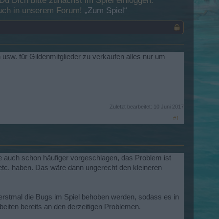
 Dich bitte zunächst im Spiel einloggen.
esuch in unserem Forum!
„Zum Spiel“
usw. für Gildenmitglieder zu verkaufen alles nur um
Zuletzt bearbeitet:
10 Juni 2017
#1
e auch schon häufiger vorgeschlagen, das Problem ist
r etc. haben. Das wäre dann ungerecht den kleineren
erstmal die Bugs im Spiel behoben werden, sodass es in
eiten bereits an den derzeitigen Problemen.