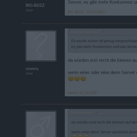
Server, es gibt mehr Konkurrenz 
BIG-BOZZ
User
BIG-BOZZ
,
10 Juni 2017
Zitat von BIG-BOZZ:
↑
Es wurde schon oft genug vorgeschlage
es gibt mehr Konkurrenz und das farme
da würden erst recht die kleinen au
niemix
wenn einer oder eine denn Server w
User
niemix
,
10 Juni 2017
Zitat von niemix:
↑
da würden erst recht die kleinen auf der
wenn einer denn Server wechseln kann m