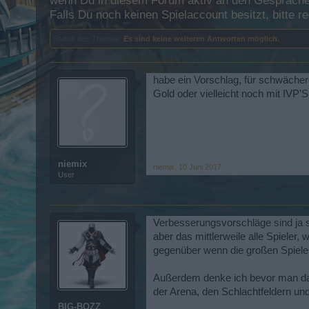
wenn Du in diesem Forum aktiv an den Gesprächen
Falls Du noch keinen Spielaccount besitzt, bitte 
Status des Themas:
Es sind keine weiteren Antworten möglich.
habe ein Vorschlag, für schwächer
Gold oder vielleicht noch mit IVP
niemix
niemix
,
10 Juni 2017
User
Verbesserungsvorschläge sind ja s
aber das mittlerweile alle Spieler
gegenüber wenn die großen Spieler
Außerdem denke ich bevor man dar
der Arena, den Schlachtfeldern un
BIG-BOZZ