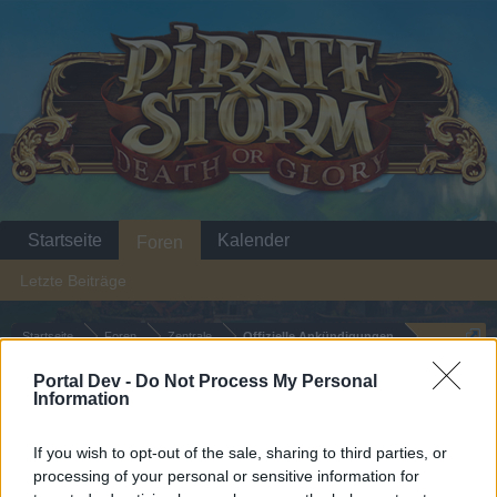
Startseite
Kalender
Foren
Letzte Beiträge
Startseite
Foren
Zentrale
Offizielle Ankündigungen
Feiertag bedeutet
Ankündigung
Portal Dev -
Do Not Process My Personal
Information
Piratentag
If you wish to opt-out of the sale, sharing to third parties, or
Liebe(r) Forum-Leser/in,
processing of your personal or sensitive information for