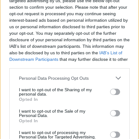
targeted advertising by us, please use the below opt-out
wenn Du in diesem Forum aktiv an den Gesprächen
section to confirm your selection. Please note that after your
teilnehmen oder eigene Themen starten möchtest,
opt-out request is processed you may continue seeing
musst Du Dich bitte zunächst im Spiel einloggen.
interest-based ads based on personal information utilized by
Falls Du noch keinen Spielaccount besitzt, bitte
us or personal information disclosed to third parties prior to
registriere Dich neu. Wir freuen uns auf Deinen
your opt-out. You may separately opt-out of the further
nächsten Besuch in unserem Forum!
„Zum Spiel“
disclosure of your personal information by third parties on the
IAB’s list of downstream participants. This information may
Status des Themas:
Es sind keine weiteren Antworten möglich.
also be disclosed by us to third parties on the
IAB’s List of
Downstream Participants
that may further disclose it to other
third parties.
~Viper~
Guest
Personal Data Processing Opt Outs
Ahoi Piraten!
I want to opt-out of the Sharing of my
personal data.
Was gibt es Schöneres als an einem freien Tag auf dem
Opted In
Deck seines Schiffes zu stehen und die frische Seeluft zu
I want to opt-out of the Sale of my
genießen?
Personal Data.
Opted In
Ganz einfach: Noch schöner ist es, furchteinflößende
Seeungeheuer zu bekämpfen, seine Kräfte mit anderen
I want to opt-out of processing my
Piraten zu messen und haufenweise seltene Belohnungen
Personal Data for Targeted Advertising.