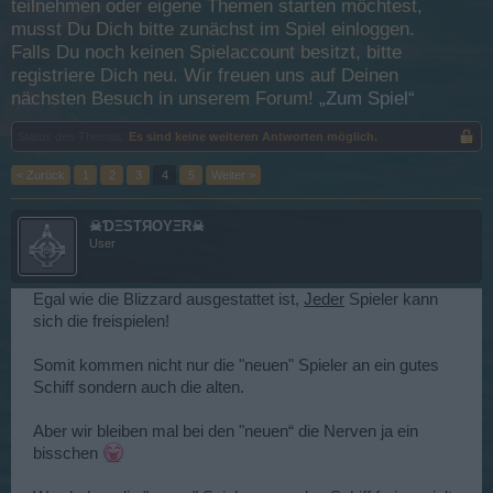
teilnehmen oder eigene Themen starten möchtest,
musst Du Dich bitte zunächst im Spiel einloggen.
Falls Du noch keinen Spielaccount besitzt, bitte
registriere Dich neu. Wir freuen uns auf Deinen
nächsten Besuch in unserem Forum!
„Zum Spiel“
Status des Themas:
Es sind keine weiteren Antworten möglich.
< Zurück
1
2
3
4
5
Weiter >
☠ƊΞSTЯOYΞR☠
User
Egal wie die Blizzard ausgestattet ist,
Jeder
Spieler kann
sich die freispielen!
Somit kommen nicht nur die "neuen" Spieler an ein gutes
Schiff sondern auch die alten.
Aber wir bleiben mal bei den "neuen“ die Nerven ja ein
bisschen