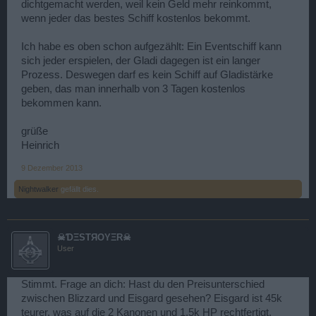
dichtgemacht werden, weil kein Geld mehr reinkommt,
wenn jeder das bestes Schiff kostenlos bekommt.
Ich habe es oben schon aufgezählt: Ein Eventschiff kann
sich jeder erspielen, der Gladi dagegen ist ein langer
Prozess. Deswegen darf es kein Schiff auf Gladistärke
geben, das man innerhalb von 3 Tagen kostenlos
bekommen kann.
grüße
Heinrich
9 Dezember 2013
Nightwalker
gefällt dies.
☠ƊΞSTЯOYΞR☠
User
Stimmt. Frage an dich: Hast du den Preisunterschied
zwischen Blizzard und Eisgard gesehen? Eisgard ist 45k
teurer, was auf die 2 Kanonen und 1,5k HP rechtfertigt.