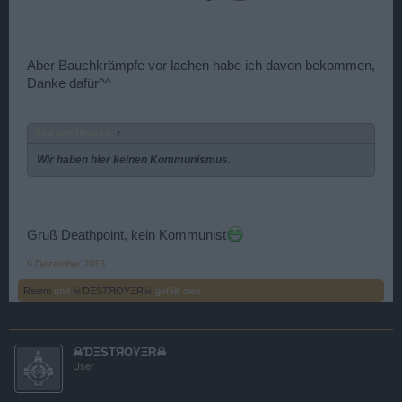
Aber Bauchkrämpfe vor lachen habe ich davon bekommen,
Danke dafür^^
Zitat von Heinrich:
↑
Wir haben hier keinen Kommunismus.
Gruß Deathpoint, kein Kommunist
9 Dezember 2013
Reiem
und
☠ƊΞSTЯOYΞR☠
gefällt dies.
☠ƊΞSTЯOYΞR☠
User