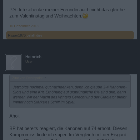
P.S. Ich schenke meiner Freundin auch nicht das gleiche
zum Valentinstag und Weihnachten.
10 Dezember 2013
Ripper1970
gefällt dies.
Heinrich
User
Zitat von Deathpoint:
↑
Jetzt bitte nochmal gut nachdenken, denn Ich glaube 3-4 Kanonen-
Slots und eine Krit. Erhöhung auf ursprüngliche 6% sind drin, dann
werden Wir der Macht des Winters Gerecht und der Gladiator bleibt
immer noch Stärkstes Schiff im Spiel.
Ahoi,
BP hat bereits reagiert, die Kanonen auf 74 erhöht. Diesen
Kompromiss finde ich super. Im Vergleich mit der Eisgard