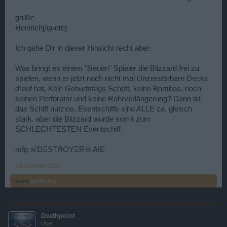
grüße
Heinrich[/quote]
Ich gebe Dir in dieser Hinsicht recht aber:
Was bringt es einem "Neuen" Spieler die Blizzard frei zu
spielen, wenn er jetzt noch nicht mal Unzerstörbare Decks
drauf hat, Kein Geburtstags Schott, keine Bombas, noch
keinen Perforator und keine Rohrverlängerung? Dann ist
das Schiff nutzlos. Eventschiffe sind ALLE ca. gleisch
stark. aber die Blizzard wurde somit zum
SCHLECHTESTEN Eventschiff.
mfg ☠ƊΞSTЯOYΞR☠ AIE
9 Dezember 2013
Reiem
gefällt dies.
Deathpoint
User