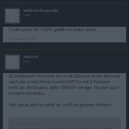
♠☠Black-Dragon☠♠
User
Coole sache BP TOP!!! gefällt mir button drück.
10 Dezember 2013
Heinrich
User
@ Deathpoint: Nochmal, wo ist die Blizzard deiner Meinung
nach das schlechteste Eventschiff? Es hat 2 Kanonen
mehr als die Eisgard, dafür 1500 HP weniger. Ist aber auch
komplett kostenlos.
Was daran jetzt so unfair ist, mußt du genauer erklären.
Zitat von Deathpoint:
↑