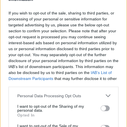
9 Dezember 2013
Deathpoint
gefällt dies.
If you wish to opt-out of the sale, sharing to third parties, or
processing of your personal or sensitive information for
targeted advertising by us, please use the below opt-out
Ripper1970
section to confirm your selection. Please note that after your
User
opt-out request is processed you may continue seeing
interest-based ads based on personal information utilized by
Zitat von Smokie-Snake:
↑
us or personal information disclosed to third parties prior to
your opt-out. You may separately opt-out of the further
Naja was soll ick jetz noch dazu sagen was ihr hier alle so schreibt
disclosure of your personal information by third parties on the
mh... Achja man wird sehen ob BP nochmal etwas an der Blizzard
ändert oder nich und damit muss man dann Leben.
IAB’s list of downstream participants. This information may
also be disclosed by us to third parties on the
IAB’s List of
Cool würde ick es finden wen BP einfach eine Abstimmung im
Downstream Participants
that may further disclose it to other
Forum macht
third parties.
2 Felder zum anklicken.
Personal Data Processing Opt Outs
Click to expand...
1. Dafür das die Blizzard noch mal bisl. Verbessert wird
oder
I want to opt-out of the Sharing of my
personal data.
Das dachte ich mir auch schon, finde das wäre der beste
Opted In
2. Dagegen das die Blizzard verändert wird.
Weg!
Were mal was anderes und jeder Spieler könnte dadurch mitwirken
I want to opt-out of the Sale of my
9 Dezember 2013