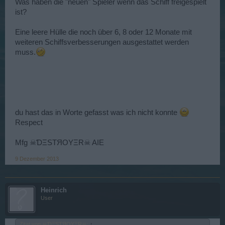
Was haben die "neuen" Spieler wenn das Schiff freigespielt
ist?
Eine leere Hülle die noch über 6, 8 oder 12 Monate mit
weiteren Schiffsverbesserungen ausgestattet werden
muss.
du hast das in Worte gefasst was ich nicht konnte
Respect
Mfg ☠ƊΞSTЯOYΞR☠ AIE
9 Dezember 2013
Heinrich
User
Zitat von ☠ƊΞSTЯOYΞR☠:
↑