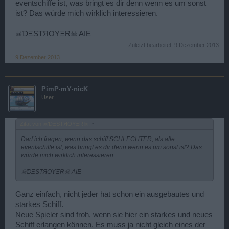
eventschiffe ist, was bringt es dir denn wenn es um sonst
ist? Das würde mich wirklich interessieren.
☠ƊΞSTЯOYΞR☠ AIE
Zuletzt bearbeitet:
9 Dezember 2013
9 Dezember 2013
PimP·mY·nicK
User
Zitat von ☠ƊΞSTЯOYΞR☠:
↑
Darf ich fragen, wenn das schiff SCHLECHTER, als alle
eventschiffe ist, was bringt es dir denn wenn es um sonst ist? Das
würde mich wirklich interessieren.
☠ƊΞSTЯOYΞR☠ AIE
Ganz einfach, nicht jeder hat schon ein ausgebautes und
starkes Schiff.
Neue Spieler sind froh, wenn sie hier ein starkes und neues
Schiff erlangen können. Es muss ja nicht gleich eines der