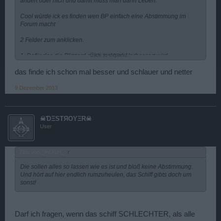
ändert oder nich und damit muss man dann Leben.
Cool würde ick es finden wen BP einfach eine Abstimmung im
Forum macht
2 Felder zum anklicken.
Click to expand...
1. Dafür das die Blizzard noch mal bisl. Verbessert wird
oder
das finde ich schon mal besser und schlauer und netter
2. Dagegen das die Blizzard verändert wird.
9 Dezember 2013
Were mal was anderes und jeder Spieler könnte dadurch mitwirken
und man würde sehen wieviele dafür und dagegen sind.
☠ƊΞSTЯOYΞR☠
Gruß Smokie-Snake
User
Zitat von _mckurt_:
↑
Die sollen alles so lassen wie es ist und bloß keine Abstimmung.
Und hört auf hier endlich rumzuheulen, das Schiff gibts doch um
sonst!
Darf ich fragen, wenn das schiff SCHLECHTER, als alle