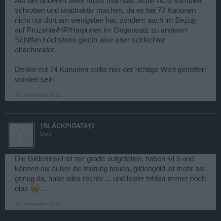
Auf der anderen Seite muss man das Schiff nicht komplett
schrotten und unattraktiv machen, da es bei 70 Kanonen
nicht nur dort am wenigsten hat, sondern auch im Bezug
auf Prozente/HP/Harpunen im Gegensatz zu anderen
Schiffen höchstens glecih aber eher schlechter
abschneidet.
Denke mit 74 Kanonen sollte hier der richtige Wert getroffen
worden sein.
10 Dezember 2013
†BLÄCKPIЯATA†2
User
Die Gildeninsel ist mir grade aufgefallen, haben lvl 5 und
können nix außer die festung bauen, gildengold ist mehr als
genug da, habe alles rechte ... und leider fehlen immer noch
dias
...
10 Dezember 2013