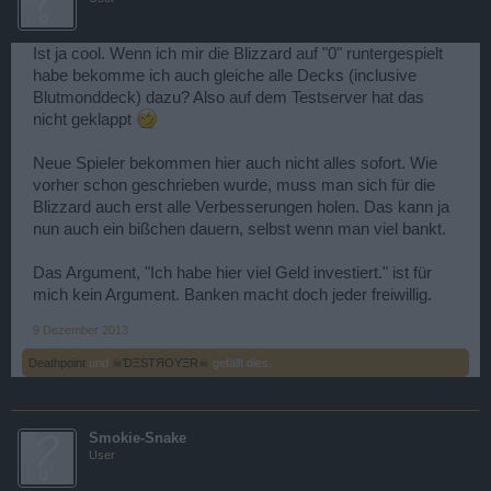
Ist ja cool. Wenn ich mir die Blizzard auf "0" runtergespielt
habe bekomme ich auch gleiche alle Decks (inclusive
Blutmonddeck) dazu? Also auf dem Testserver hat das
nicht geklappt
Neue Spieler bekommen hier auch nicht alles sofort. Wie
vorher schon geschrieben wurde, muss man sich für die
Blizzard auch erst alle Verbesserungen holen. Das kann ja
nun auch ein bißchen dauern, selbst wenn man viel bankt.
Das Argument, "Ich habe hier viel Geld investiert." ist für
mich kein Argument. Banken macht doch jeder freiwillig.
9 Dezember 2013
Deathpoint
und
☠ƊΞSTЯOYΞR☠
gefällt dies.
Smokie-Snake
User