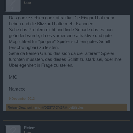
User
Das ganze schien ganz attraktiv. Die Eisgard hat mehr
Leben und die Blizzard hatte mehr Kanonen.
Sehe das Problem nicht und finde Schade das es nun
geändert wurde, da es vorher eine attraktive und gute
Möglichkeit für "jüngere" Spieler sich ein gutes Schiff
(erschwingbar) zu leisten.
Sehe da keinen Grund das sich da die "älteren" Spieler
fürchten müssten, das dieses Schiff zu stark sei, oder ihre
Überlegenheit in Frage zu stellen.
MfG
Nameee
9 Dezember 2013
Reiem
,
Deathpoint
und
☠ƊΞSTЯOYΞR☠
gefällt dies.
Reiem
User