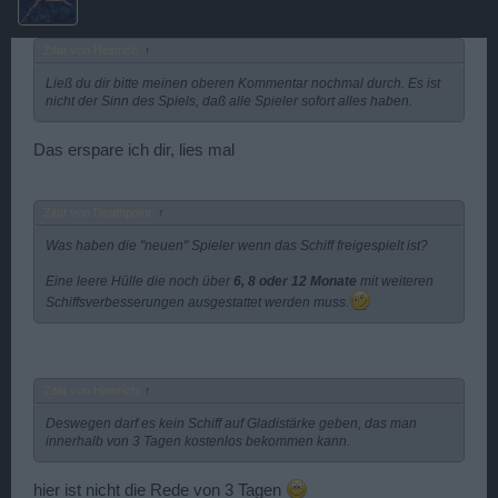
Zitat von Heinrich:
↑
Ließ du dir bitte meinen oberen Kommentar nochmal durch. Es ist
nicht der Sinn des Spiels, daß alle Spieler sofort alles haben.
Das erspare ich dir, lies mal
Zitat von Deathpoint:
↑
Was haben die "neuen" Spieler wenn das Schiff freigespielt ist?
Eine leere Hülle die noch über
6, 8 oder 12 Monate
mit weiteren
Schiffsverbesserungen ausgestattet werden muss.
Zitat von Heinrich:
↑
Deswegen darf es kein Schiff auf Gladistärke geben, das man
innerhalb von 3 Tagen kostenlos bekommen kann.
hier ist nicht die Rede von 3 Tagen