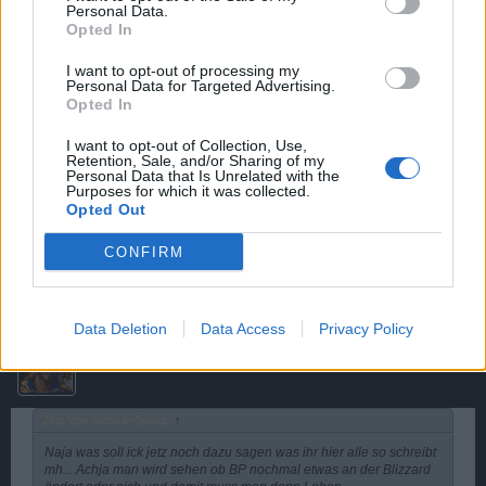
und man würde sehen wieviele dafür und dagegen sind.
Personal Data.
Opted In
☠ƊΞSTЯOYΞR☠
gefällt dies.
Gruß Smokie-Snake
I want to opt-out of processing my
Personal Data for Targeted Advertising.
Opted In
_mckurt_
User
I want to opt-out of Collection, Use,
Retention, Sale, and/or Sharing of my
Personal Data that Is Unrelated with the
Die sollen alles so lassen wie es ist und bloß keine
Purposes for which it was collected.
Abstimmung.
Opted Out
Und hört auf hier endlich rumzuheulen, das Schiff gibts
doch um sonst!
CONFIRM
9 Dezember 2013
Data Deletion
Data Access
Privacy Policy
^^XaverDaSchafer^^
User
Zitat von Smokie-Snake:
↑
Naja was soll ick jetz noch dazu sagen was ihr hier alle so schreibt
mh... Achja man wird sehen ob BP nochmal etwas an der Blizzard