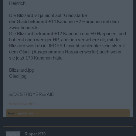
Heinrich
Die Blizzard ist ja nicht auf "Gladistärke".
der Gladi bekommt +14 Kanonen +2 Harpunen mit dem
zwischendeck.
Die Blizzard bekommt +12 Kanonen und +0 Harpunen, und
hat erst noch weniger HP, aber ich versichere dir, mit der
Blizzard wirst du in JEDER hinsicht schlechter sein als mit
dem Gladi, (Ausgenommen Harpunenwerfer),auch wenn
sie jetzt 173 Kanonen hätte.
Blizz-ard.jpg
Gladi.jpg
☠ƊΞSTЯOYΞR☠ AIE
9 Dezember 2013
Reiem
gefällt dies.
Ripper1970