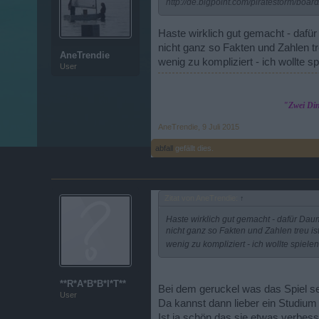
http://de.bigpoint.com/piratestorm/boar
Haste wirklich gut gemacht - dafür
nicht ganz so Fakten und Zahlen tr
AneTrendie
wenig zu kompliziert - ich wollte 
User
"Zwei Din
AneTrendie
,
9 Juli 2015
abfall
gefällt dies.
Zitat von AneTrendie:
↑
Haste wirklich gut gemacht - dafür Daum
nicht ganz so Fakten und Zahlen treu is
wenig zu kompliziert - ich wollte spie
**R*A*B*B*I*T**
Bei dem geruckel was das Spiel se
User
Da kannst dann lieber ein Studi
Ist ja schön das sie etwas verbess