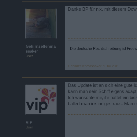
Danke BP für nix, mit diesem Down
Gehirnzellenma
Die deutsche Rechtschreibung ist Freewar
ssaker
User
Gehirnzellenmassaker
,
9 Juli 2015
Das Update ist an sich eine gute
kann man sein Schiff eigens adapti
Ich wünschte mir, ihr hättet ein 
ballert man irrsinniges raus. Man
VIP
User