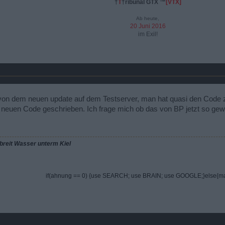
†
T
†ribunal GTX ™
[VTX]
Ab heute,
20 Juni 2016
im Exil!
t von dem neuen update auf dem Testserver, man hat quasi den Cod
 neuen Code geschrieben. Ich frage mich ob das von BP jetzt so gewol
breit Wasser unterm Kiel
if(ahnung == 0) {use SEARCH; use BRAIN; use GOOGLE;}else{ma