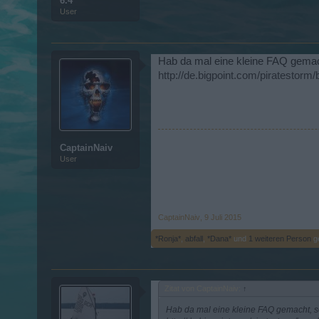
6.4
User
Hab da mal eine kleine FAQ gemach
http://de.bigpoint.com/piratestorm
CaptainNaiv
User
CaptainNaiv
,
9 Juli 2015
*Ronja*
,
abfall
,
*Dana*
und
1 weiteren Person
ge
Zitat von CaptainNaiv:
↑
Hab da mal eine kleine FAQ gemacht, so