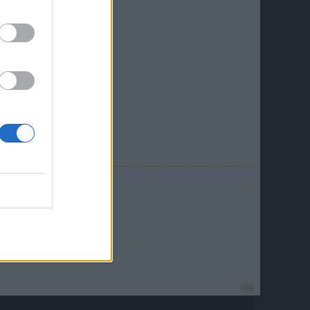
u schreiben !
die Forumsmaus der PSA
e im Game
#26