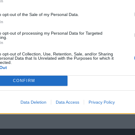
In
o opt-out of the Sale of my Personal Data.
In
to opt-out of processing my Personal Data for Targeted
ing.
rzanleitung erwartet !,
In
 einen Test handelt.
o opt-out of Collection, Use, Retention, Sale, and/or Sharing
ersonal Data that Is Unrelated with the Purposes for which it
 Test..." zieht nicht,
lected.
Out
 am Ende, zeitweilig mit leicht veränderten Werten...
Forumsaktivität im Januar 2018 Eingestellt. Einfach Sinnlos was z
CONFIRM
Hier war einmal 
PS: hat da jemand vergessen den Forumsbann zu erstellen (18.1.2018 - 18.2.2018 )??
Aktivität auf ein absolutes Minimum reduziert nach dem PvP-Update
Data Deletion
Data Access
Privacy Policy
31. Januar 2017 Spielbetrieb eingestellt, es ist einfach nur noch Öd