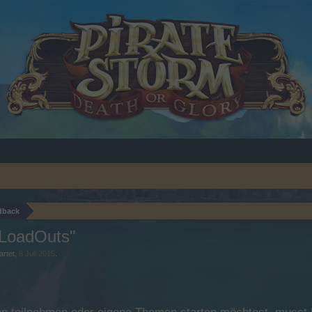
dback
"LoadOuts"
artet,
8 Juli 2015
.