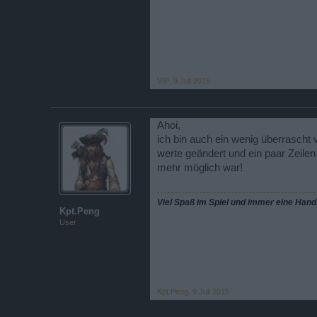
VIP
,
9 Juli 2015
Ahoi,
ich bin auch ein wenig überrasch
werte geändert und ein paar Zeilen
mehr möglich war!
Viel Spaß im Spiel und immer eine Hand
Kpt.Peng
User
Kpt.Peng
,
9 Juli 2015