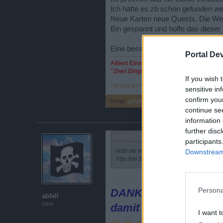
Ich hätte es zb schön gefunden we
Neue Karten neue Quests. Die Wer
Bin gespannt und hoffe das dieser 
Eine bessere Übersicht wäre auch 
Portal De
Albert Einstein
"Zwei Dinge sind unendlich, das Univer
If you wish 
**R*A*B*B*I*T**
,
9 Juli 2015
sensitive in
confirm you
*Ronja*
gefällt dies.
continue se
information 
further disc
Zitat von CaptainNaiv:
↑
participants
Hab da mal eine kleine FAQ gemacht, so
Downstream 
http://de.bigpoint.com/piratestorm/boar
Persona
DANKE für deine Arbe
abfall
User
damit ist vieles sehr k
I want t