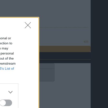
dafür verloren geht.
icht ganz sicher."
sonal or
#25
ection to
ou may
 personal
out of the
 downstream
B’s List of