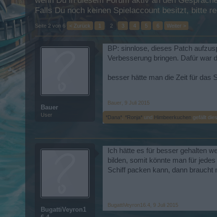
wenn Du in diesem Forum aktiv an den Gesprächen
Falls Du noch keinen Spielaccount besitzt, bitte 
Seite 2 von 6
< Zurück
1
2
3
4
5
6
Weiter >
BP: sinnlose, dieses Patch aufzus
Verbesserung bringen. Dafür war d
besser hätte man die Zeit für das
Bauer
,
9 Juli 2015
Bauer
User
*Dana*
,
*Ronja*
und
Himbeerkuchen
gefällt dies
Ich hätte es für besser gehalten w
bilden, somit könnte man für jede
Schiff packen kann, dann braucht 
BugattiVeyron16.4
,
9 Juli 2015
BugattiVeyron1