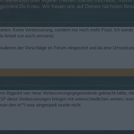
 teilnehmen oder eigene Themen starten möchtest, musst Du
registriere Dich neu. Wir freuen uns auf Deinen nächsten B
pielen. Keine Verbesserung, sondern nur noch mehr Frust. Ich werde k
ie Arbeit von euch umsonst.
 Studieren der Vorschläge im Forum eingesetzt und da eine Umsetzu
.
enn Bigpoint vier neue Verbesserungsgegenstände gebracht hätte, die 
s SF diese Verbesserungen bringen mit unterschiedlichen werten, wo
man den m**t was eingespielt wurde nicht