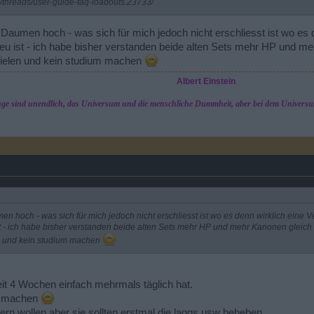
d/threads/user-guide-faq-loadouts.23733/
 Daumen hoch - was sich für mich jedoch nicht erschliesst ist wo es d
eu ist - ich habe bisher verstanden beide alten Sets mehr HP und meh
spielen und kein studium machen
Albert Einstein
ge sind unendlich, das Universum und die menschliche Dummheit, aber bei dem Universum
en hoch - was sich für mich jedoch nicht erschliesst ist wo es denn wirklich eine Ve
t - ich habe bisher verstanden beide alten Sets mehr HP und mehr Kanonen gleich b
len und kein studium machen
it 4 Wochen einfach mehrmals täglich hat.
um machen
ern wollen,aber sie sollten erstmal die laggs usw beheben.