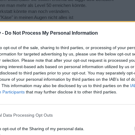
nn man mehr als Level 50 erreichen könnte.
kstatt könnte man noch verändern.
"Käse" in meinen Augen nicht alles ist
mal schön. Wenn man ein teil ersetzt weiß man bei einigen nicht was 
v -
Do Not Process My Personal Information
sum und die menschliche Dummheit, aber bei dem Universum bin ich mir noch n
to opt-out of the sale, sharing to third parties, or processing of your per
formation for targeted advertising by us, please use the below opt-out s
r selection. Please note that after your opt-out request is processed y
eing interest-based ads based on personal information utilized by us or
disclosed to third parties prior to your opt-out. You may separately opt-
losure of your personal information by third parties on the IAB’s list of
. This information may also be disclosed by us to third parties on the
IA
llte viele Fragen beantworten:
Participants
that may further disclose it to other third parties.
d/threads/user-guide-faq-loadouts.23733/
l Data Processing Opt Outs
it,
lar
o opt-out of the Sharing of my personal data.