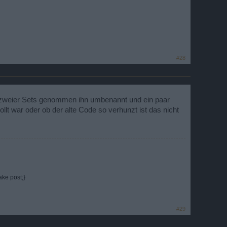
#28
e zweier Sets genommen ihn umbenannt und ein paar
lt war oder ob der alte Code so verhunzt ist das nicht
ke post;}
#29