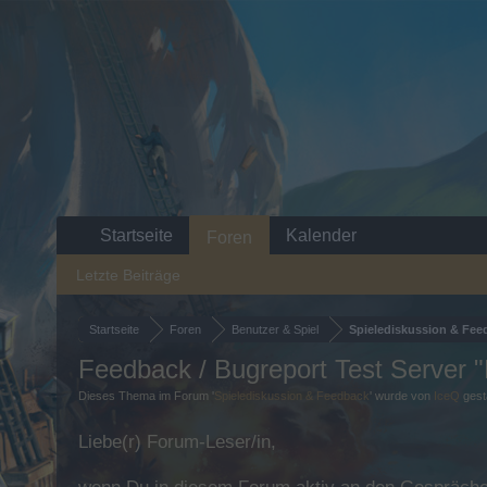
Startseite
Kalender
Foren
Letzte Beiträge
Startseite
Foren
Benutzer & Spiel
Spielediskussion & Fee
Feedback / Bugreport Test Server 
Dieses Thema im Forum '
Spielediskussion & Feedback
' wurde von
IceQ
gest
Liebe(r) Forum-Leser/in,