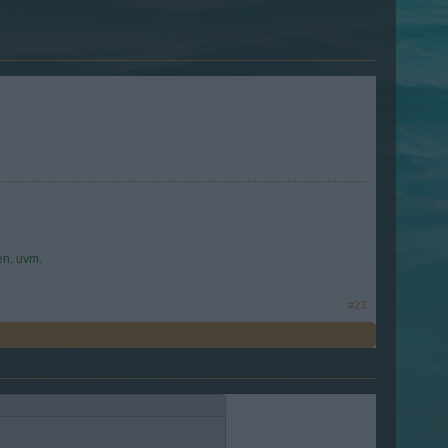
en, uvm.
#23